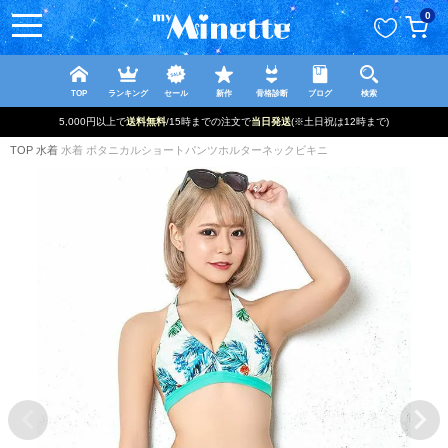
ペー
0
ジト
ップ
へ
TOP
ランキング
セール
新作
骨格診断
ブログ
検索
新規登録で最大
2500円OFF!
TOP
水着
水着 ボタニカルショートパンツホルターネックビキニ