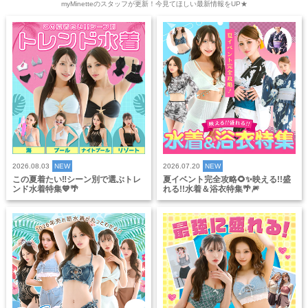
myMinetteのスタッフが更新！今見てほしい最新情報をUP★
2026.08.03
NEW
2026.07.20
NEW
この夏着たい‼️シーン別で選ぶトレ
夏イベント完全攻略🌻✨映える!!盛
ンド水着特集💙🌴
れる!!水着＆浴衣特集🌴🎆