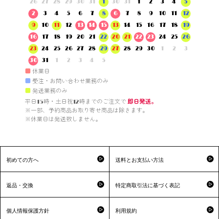
26
27
28
29
30
31
1
30
31
1
2
3
4
5
2
3
4
5
6
7
8
6
7
8
9
10
11
12
9
10
11
12
13
14
15
13
14
15
16
17
18
19
16
17
18
19
20
21
22
20
21
22
23
24
25
26
23
24
25
26
27
28
29
27
28
29
30
1
2
3
30
31
1
2
3
4
5
■
休業日
■
受注・お問い合わせ業務のみ
■
発送業務のみ
平日15時・土日祝12時までのご注文で 
即日発送。
※一部、予約商品お取り寄せ商品は除きます。

※休業日は発送致しません。

初めての方へ
送料とお支払い方法
返品・交換
特定商取引法に基づく表記
個人情報保護方針
利用規約