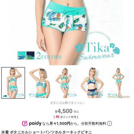
ボタニカル柄でオシャレ♪
4,500
¥
45
[
ポイント付与 ]
なら
月々1,500円
から。分割手数料無料
水着 ボタニカルショートパンツホルターネックビキニ