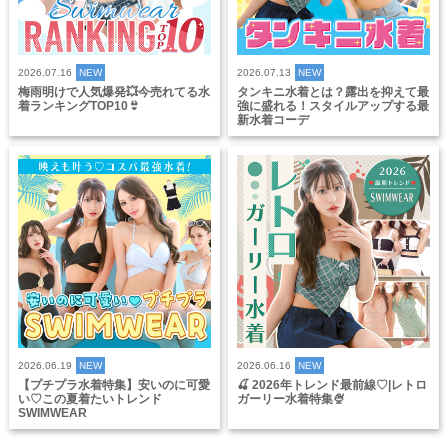
2026.07.16
NEW
2026.07.13
NEW
梅雨明けで人気爆発💥今売れてる水
タンキニ水着とは？露出を抑えて最
着ランキングTOP10👙
強に盛れる！スタイルアップする最
新水着コーデ
2026.06.19
NEW
2026.06.16
NEW
【プチプラ水着特集】安いのに可愛
🍒 2026年トレンド最前線♡|レトロ
い♡この夏着たいトレンド
ガーリー水着特集🍨
SWIMWEAR