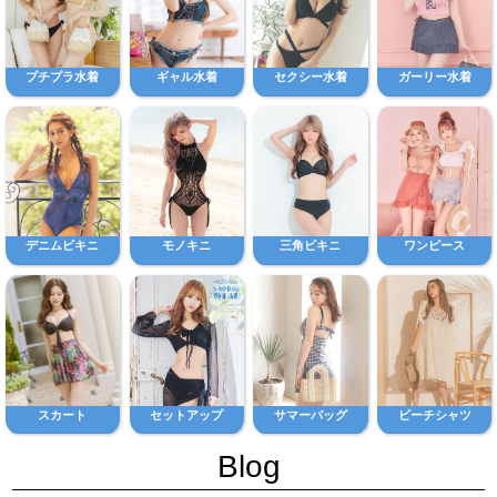
プチプラ水着
ギャル水着
セクシー水着
ガーリー水着
デニムビキニ
モノキニ
三角ビキニ
ワンピース
スカート
セットアップ
サマーバッグ
ビーチシャツ
Blog