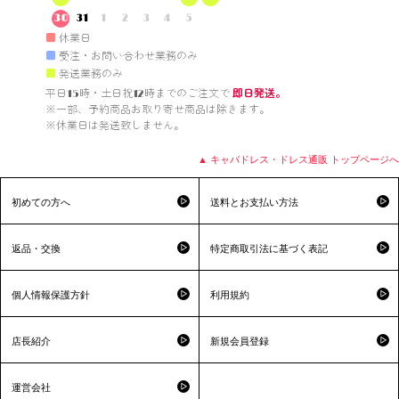
30
31
1
2
3
4
5
■
休業日
■
受注・お問い合わせ業務のみ
■
発送業務のみ
平日15時・土日祝12時までのご注文で 
即日発送。
※一部、予約商品お取り寄せ商品は除きます。

※休業日は発送致しません。

▲ キャバドレス・ドレス通販 トップページへ
初めての方へ
送料とお支払い方法
返品・交換
特定商取引法に基づく表記
個人情報保護方針
利用規約
店長紹介
新規会員登録
運営会社