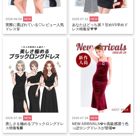
2026.08.04
NEW
2026.07.31
NEW
実際に選ばれている♡レビュー人気
あなたはどっち派？甘めVS辛めド
ドレス👗
レス特集👗💖🖤
2026.07.30
NEW
2026.07.29
NEW
美しさを極めるブラックロングドレ
NEW ARRIVALS💎✨高級感漂う色
ス特集🐈‍⬛
っぽロングドレスが登場❤️