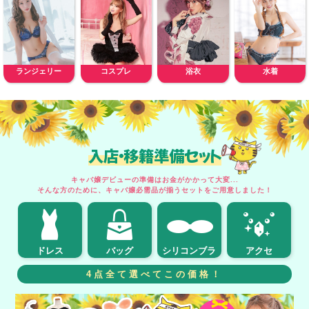
ランジェリー
コスプレ
浴衣
水着
入店・移籍準備セット
キャバ嬢デビューの準備はお金がかかって大変...
そんな方のために、キャバ嬢必需品が揃うセットをご用意しました！
ドレス
バッグ
シリコンブラ
アクセ
4点全て選べてこの価格！