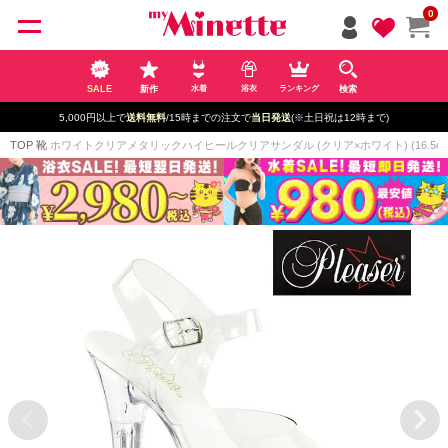
ペー
0
ジト
ップ
へ
SALE
新作
検索
水着
浴衣
ランキング
5,000円以上で
送料無料
/15時までの注文で
当日発送
(※土日祝は12時まで)
TOP
靴
ホワイトクリアメタリックハイヒールクリアサンダル (クリア×ホワイト) (16.5c