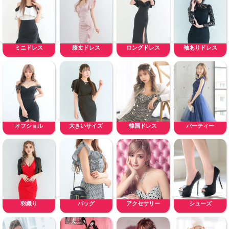
ミニドレス
膝丈ドレス
ロングドレス
袖ありドレス
オフショル
大きいサイズ
韓国ドレス
パーティー
羽織り
バッグ
アクセサリー
シューズ