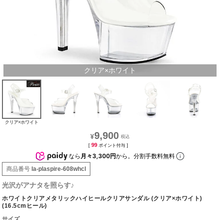
クリア×ホワイト
クリア×ホワイト
9,900
¥
99
[
ポイント付与 ]
なら
月々3,300円
から。分割手数料無料
商品番号
la-plaspire-608whcl
光沢がアナタを照らす♪
ホワイトクリアメタリックハイヒールクリアサンダル (クリア×ホワイト)
(16.5cmヒール)
サイズ