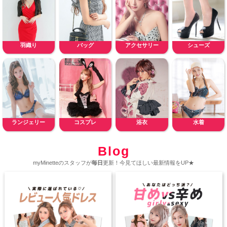
羽織り
バッグ
アクセサリー
シューズ
ランジェリー
コスプレ
浴衣
水着
Blog
myMinetteのスタッフが
毎日
更新！今見てほしい最新情報をUP★