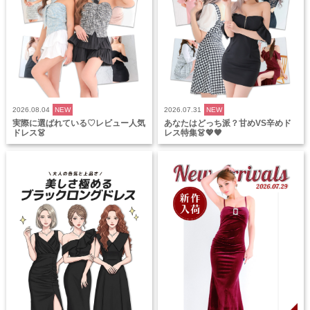
2026.08.04
NEW
2026.07.31
NEW
実際に選ばれている♡レビュー人気
あなたはどっち派？甘めVS辛めド
ドレス👗
レス特集👗💖🖤