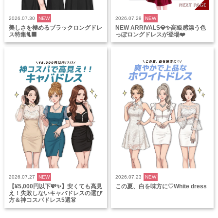
2026.07.30
NEW
2026.07.29
NEW
美しさを極めるブラックロングドレ
NEW ARRIVALS💎✨高級感漂う色
ス特集🐈‍⬛
っぽロングドレスが登場❤️
2026.07.27
NEW
2026.07.23
NEW
【¥5,000円以下💸✨】安くても高見
この夏、白を味方に♡White dress
え！失敗しないキャバドレスの選び
方＆神コスパドレス5選👗