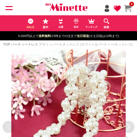
ペー
0
ジト
ップ
へ
SALE
新作
検索
水着
浴衣
ランキング
5,000円以上で
送料無料
/15時までの注文で
当日発送
(※土日祝は12時まで)
TOP
パーティードレス
デザインパールネックレス (ホワイト)[パーティー/ネックレス]