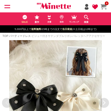
ペー
0
ジト
ップ
へ
SALE
新作
検索
水着
浴衣
ランキング
5,000円以上で
送料無料
/15時までの注文で
当日発送
(※土日祝は12時まで)
TOP
パーティードレス
ビジュー付きサテンダブルリボンバレッタヘアアクセサリー