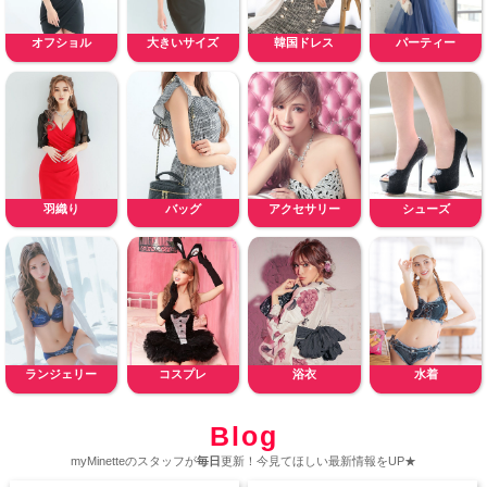
オフショル
大きいサイズ
韓国ドレス
パーティー
羽織り
バッグ
アクセサリー
シューズ
ランジェリー
コスプレ
浴衣
水着
Blog
myMinetteのスタッフが
毎日
更新！今見てほしい最新情報をUP★