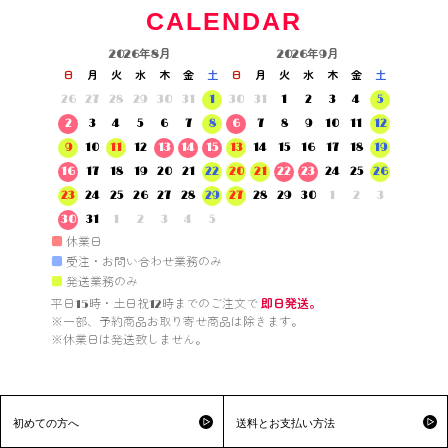
CALENDAR
2026年8月
2026年9月
日
月
火
水
木
金
土
日
月
火
水
木
金
土
26
27
28
29
30
31
1
30
31
1
2
3
4
5
2
3
4
5
6
7
8
6
7
8
9
10
11
12
9
10
11
12
13
14
15
13
14
15
16
17
18
19
16
17
18
19
20
21
22
20
21
22
23
24
25
26
23
24
25
26
27
28
29
27
28
29
30
1
2
3
30
31
1
2
3
4
5
■
休業日
■
受注・お問い合わせ業務のみ
■
発送業務のみ
平日15時・土日祝12時までのご注文で 
即日発送。
※一部、予約商品お取り寄せ商品は除きます。

※休業日は発送致しません。

初めての方へ
送料とお支払い方法