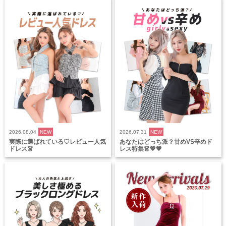
2026.08.04
NEW
2026.07.31
NEW
実際に選ばれている♡レビュー人気
あなたはどっち派？甘めVS辛めド
ドレス👗
レス特集👗💖🖤