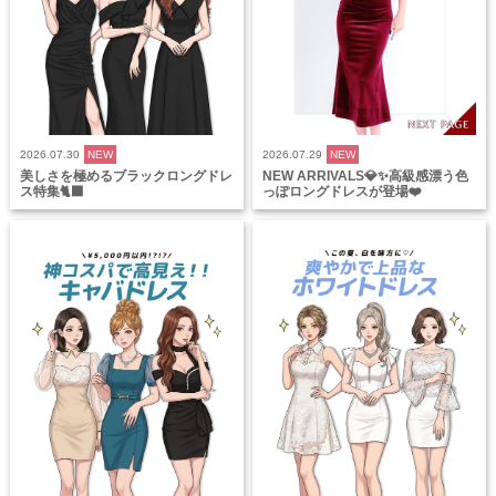
2026.07.30
NEW
2026.07.29
NEW
美しさを極めるブラックロングドレ
NEW ARRIVALS💎✨高級感漂う色
ス特集🐈‍⬛
っぽロングドレスが登場❤️