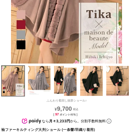
ふんわり着回し抜群ショール♪
9,700
¥
97
[
ポイント付与 ]
なら
月々3,233円
から。分割手数料無料
袖ファーキルティング大判ショール (一条響/羽織り着用)