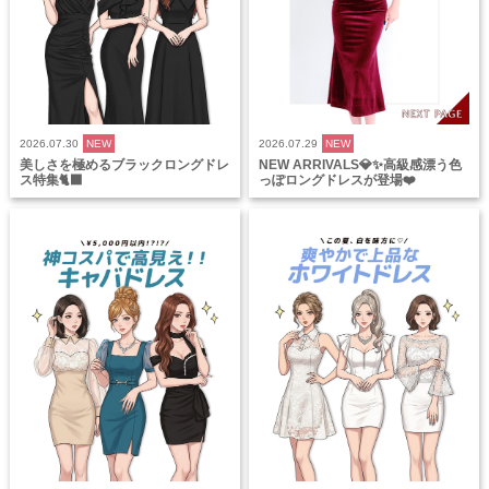
2026.07.30
NEW
2026.07.29
NEW
美しさを極めるブラックロングドレ
NEW ARRIVALS💎✨高級感漂う色
ス特集🐈‍⬛
っぽロングドレスが登場❤️