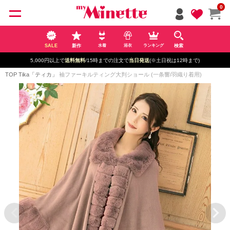
ペー
0
ジト
ップ
へ
SALE
新作
検索
水着
浴衣
ランキング
5,000円以上で
送料無料
/15時までの注文で
当日発送
(※土日祝は12時まで)
TOP
Tika「ティカ」
袖ファーキルティング大判ショール (一条響/羽織り着用)