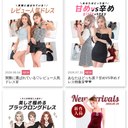
2026.08.04
NEW
2026.07.31
NEW
実際に選ばれている♡レビュー人気
あなたはどっち派？甘めVS辛めド
ドレス👗
レス特集👗💖🖤