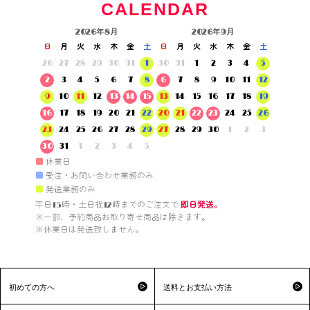
CALENDAR
2026年8月
2026年9月
日
月
火
水
木
金
土
日
月
火
水
木
金
土
26
27
28
29
30
31
1
30
31
1
2
3
4
5
2
3
4
5
6
7
8
6
7
8
9
10
11
12
9
10
11
12
13
14
15
13
14
15
16
17
18
19
16
17
18
19
20
21
22
20
21
22
23
24
25
26
23
24
25
26
27
28
29
27
28
29
30
1
2
3
30
31
1
2
3
4
5
■
休業日
■
受注・お問い合わせ業務のみ
■
発送業務のみ
平日15時・土日祝12時までのご注文で 
即日発送。
※一部、予約商品お取り寄せ商品は除きます。

※休業日は発送致しません。

初めての方へ
送料とお支払い方法