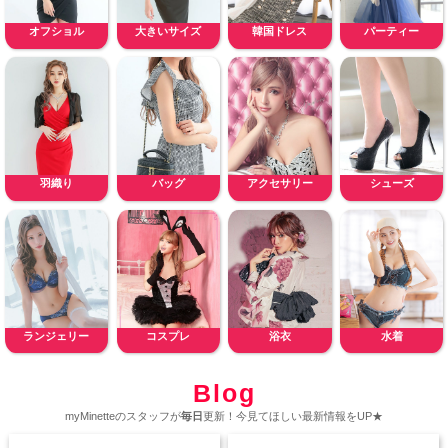
オフショル
大きいサイズ
韓国ドレス
パーティー
羽織り
バッグ
アクセサリー
シューズ
ランジェリー
コスプレ
浴衣
水着
Blog
myMinetteのスタッフが
毎日
更新！今見てほしい最新情報をUP★