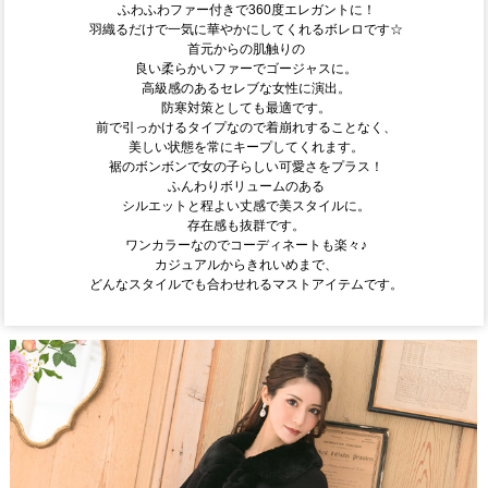
ふわふわファー付きで360度エレガントに！
羽織るだけで一気に華やかにしてくれるボレロです☆
首元からの肌触りの
良い柔らかいファーでゴージャスに。
高級感のあるセレブな女性に演出。
防寒対策としても最適です。
前で引っかけるタイプなので着崩れすることなく、
美しい状態を常にキープしてくれます。
裾のボンボンで女の子らしい可愛さをプラス！
ふんわりボリュームのある
シルエットと程よい丈感で美スタイルに。
存在感も抜群です。
ワンカラーなのでコーディネートも楽々♪
カジュアルからきれいめまで、
どんなスタイルでも合わせれるマストアイテムです。