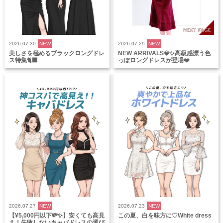
2026.07.30
NEW
2026.07.29
NEW
美しさを極めるブラックロングドレ
NEW ARRIVALS💎✨高級感漂う色
ス特集🐈‍⬛
っぽロングドレスが登場❤️
2026.07.27
NEW
2026.07.23
NEW
【¥5,000円以下💸✨】安くても高見
この夏、白を味方に♡White dress
え！失敗しないキャバドレスの選び