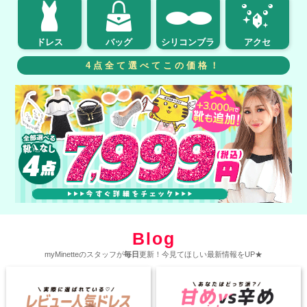
ドレス
バッグ
シリコンブラ
アクセ
4点全て選べてこの価格！
Blog
myMinetteのスタッフが
毎日
更新！今見てほしい最新情報をUP★