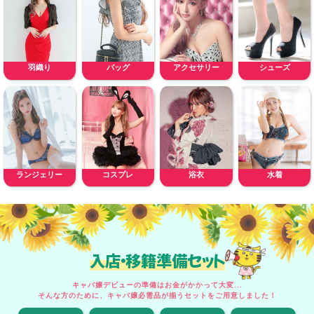
羽織り
バッグ
アクセサリー
シューズ
ランジェリー
コスプレ
浴衣
水着
入店・移籍準備セット
キャバ嬢デビューの準備はお金がかかって大変...
そんな方のために、キャバ嬢必需品が揃うセットをご用意しました！