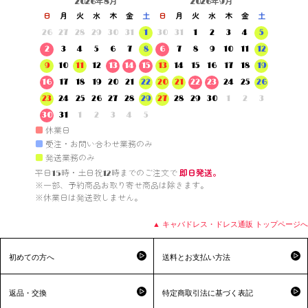
2026年8月
2026年9月
日
月
火
水
木
金
土
日
月
火
水
木
金
土
26
27
28
29
30
31
1
30
31
1
2
3
4
5
2
3
4
5
6
7
8
6
7
8
9
10
11
12
9
10
11
12
13
14
15
13
14
15
16
17
18
19
16
17
18
19
20
21
22
20
21
22
23
24
25
26
23
24
25
26
27
28
29
27
28
29
30
1
2
3
30
31
1
2
3
4
5
■
休業日
■
受注・お問い合わせ業務のみ
■
発送業務のみ
平日15時・土日祝12時までのご注文で 
即日発送。
※一部、予約商品お取り寄せ商品は除きます。

※休業日は発送致しません。

▲ キャバドレス・ドレス通販 トップページへ
初めての方へ
送料とお支払い方法
返品・交換
特定商取引法に基づく表記