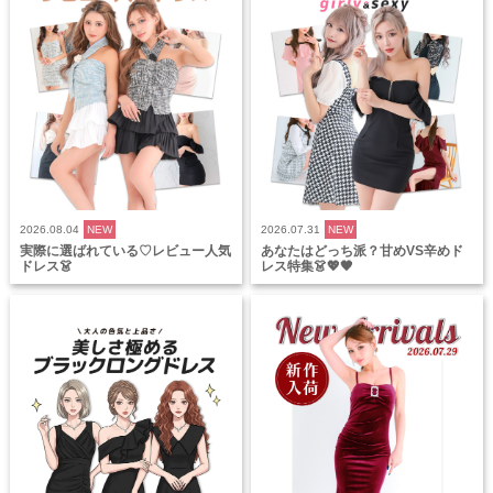
2026.08.04
NEW
2026.07.31
NEW
実際に選ばれている♡レビュー人気
あなたはどっち派？甘めVS辛めド
ドレス👗
レス特集👗💖🖤