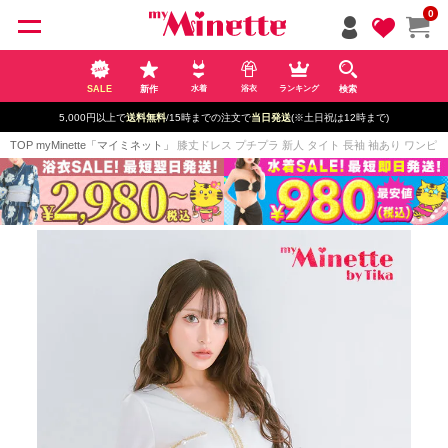
ペー
0
ジト
ップ
へ
SALE
新作
検索
水着
浴衣
ランキング
5,000円以上で
送料無料
/15時までの注文で
当日発送
(※土日祝は12時まで)
TOP
myMinette「マイミネット」
膝丈ドレス プチプラ 新人 タイト 長袖 袖あり ワンピース