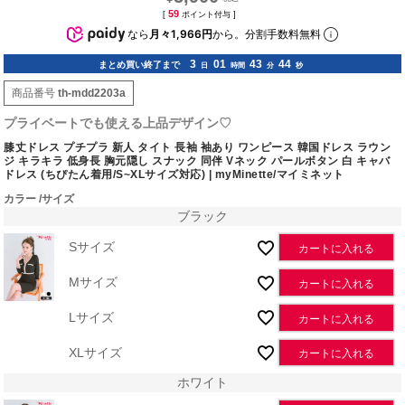
59
[
ポイント付与 ]
なら
月々1,966円
から。分割手数料無料
3
01
43
43
まとめ買い終了まで
日
時間
分
秒
商品番号
th-mdd2203a
プライベートでも使える上品デザイン♡
膝丈ドレス プチプラ 新人 タイト 長袖 袖あり ワンピース 韓国ドレス ラウン
ジ キラキラ 低身長 胸元隠し スナック 同伴 Vネック パールボタン 白 キャバ
ドレス (ちぴたん着用/S~XLサイズ対応) | myMinette/マイミネット
カラー
サイズ
ブラック
Sサイズ
カートに入れる
Mサイズ
カートに入れる
Lサイズ
カートに入れる
XLサイズ
カートに入れる
ホワイト