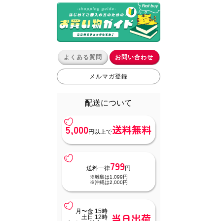
よくある質問
お問い合わせ
メルマガ登録
配送について
5,000
送料無料
円以上で
799
送料一律
円
※離島は1,099円
※沖縄は2,000円
月〜金 15時
当日出荷
土日 12時