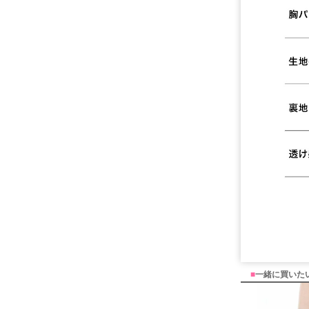
■
一緒に買いた