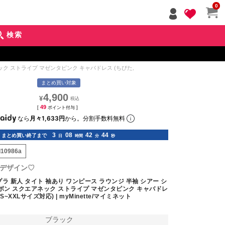
ペー
0
ジト
ップ
検索
へ
ストライプ マゼンタピンク キャバドレス (ちぴたん着用/S~XXLサイズ対応) | myMinet
まとめ買い対象
4,900
¥
49
[
ポイント付与 ]
なら
月々1,633円
から。分割手数料無料
3
08
42
42
まとめ買い終了まで
日
時間
分
秒
d10986a
デザイン♡
ラ 新人 タイト 袖あり ワンピース ラウンジ 半袖 シアー シ
リボン スクエアネック ストライプ マゼンタピンク キャバドレ
~XXLサイズ対応) | myMinette/マイミネット
ブラック