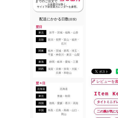
までのご注文で
※休業日を除く。
サイト下部営業カレンダーを参照。
配送にかかる日数
(目安)
翌日
東北
岩手・宮城・福島・山形
北陸
新潟・長野・富山・福井・
石川
関東
栃木・茨城・群馬・埼玉・
千葉・神奈川・東京・山梨
東海
静岡・岐阜・愛知・三重
関西
滋賀・京都・奈良・大阪・
兵庫・和歌山
レビューを
翌々日
北海道
北海道
東北
青森・秋田
タイトミニド
四国
徳島・愛媛・香川・高知
中国
鳥取・広島・島根・山口・
二の腕が気に
岡山