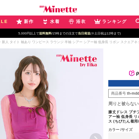
ALE
新作
水着
浴衣
ランキング
5,000円以上で
送料無料
/15時までの注文で
当日発送
(※土日祝は12時まで)
新人 タイト 袖あり ワンピース ラウンジ 半袖 シアー シアー袖 低身長 リボン スクエアネック 
商品番号
th-md
周りと被らない
膝丈ドレス プチプ
アー袖 低身長 
ス (ちぴたん着用/S
カラー
サイズ