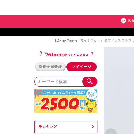
S
TOP
myMinette「マイミネット」
膝丈ドレス プチプラ 
新規会員登録
マイページ
ランキング