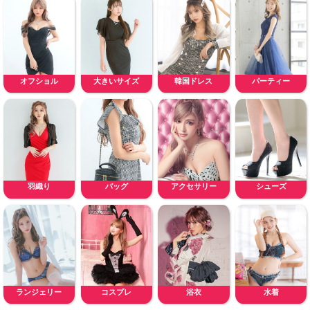
オフショル
大きいサイズ
韓国ドレス
パーティー
羽織り
バッグ
アクセサリー
シューズ
ランジェリー
コスプレ
浴衣
水着