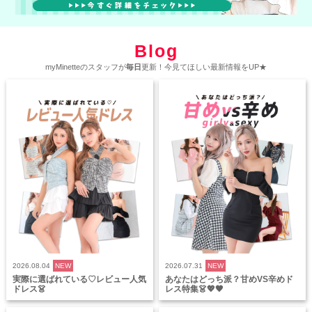
Blog
myMinetteのスタッフが
毎日
更新！今見てほしい最新情報をUP★
2026.08.04
NEW
2026.07.31
NEW
実際に選ばれている♡レビュー人気
あなたはどっち派？甘めVS辛めド
ドレス👗
レス特集👗💖🖤