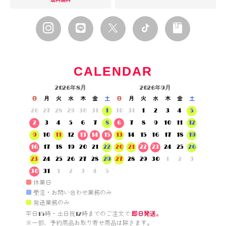
CALENDAR
2026年8月
2026年9月
日
月
火
水
木
金
土
日
月
火
水
木
金
土
26
27
28
29
30
31
1
30
31
1
2
3
4
5
2
3
4
5
6
7
8
6
7
8
9
10
11
12
9
10
11
12
13
14
15
13
14
15
16
17
18
19
16
17
18
19
20
21
22
20
21
22
23
24
25
26
23
24
25
26
27
28
29
27
28
29
30
1
2
3
30
31
1
2
3
4
5
■
休業日
■
受注・お問い合わせ業務のみ
■
発送業務のみ
平日15時・土日祝12時までのご注文で 
即日発送。
※一部、予約商品お取り寄せ商品は除きます。
