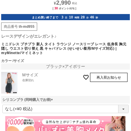
2,990
¥
30
[
ポイント付与 ]
3
10
28
45
まとめ買い終了まで
日
時間
分
秒
商品番号
th-md955
レースデザインがエレガント♪
ミニドレス プチプラ 新人 タイト ラウンジ ノースリーブ レース 低身長 胸元
隠し ウエスト切り替え 黒 キャバドレス (せいせい着用/Mサイズ対応) |
myMinette/マイミネット
カラー
サイズ
ブラック×アイボリー
Mサイズ
再入荷お知らせ
在庫切れ
シリコンブラ (同時購入でお得)
(
必
須
)