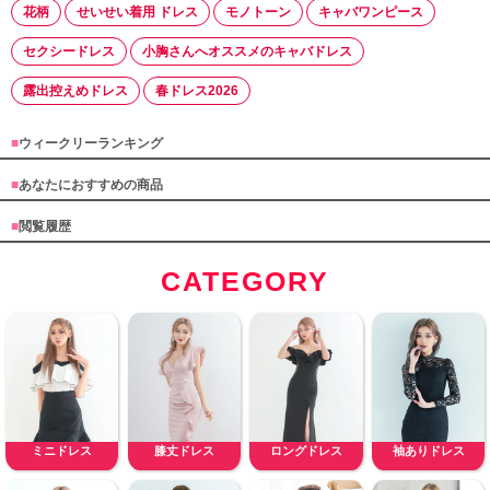
花柄
せいせい着用 ドレス
モノトーン
キャバワンピース
セクシードレス
小胸さんへオススメのキャバドレス
露出控えめドレス
春ドレス2026
■
ウィークリーランキング
■
あなたにおすすめの商品
■
閲覧履歴
CATEGORY
ミニドレス
膝丈ドレス
ロングドレス
袖ありドレス