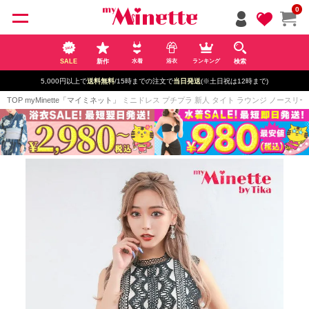
ペー
0
ジト
ップ
へ
SALE
新作
検索
水着
浴衣
ランキング
5,000円以上で
送料無料
/15時までの注文で
当日発送
(※土日祝は12時まで)
TOP
myMinette「マイミネット」
ミニドレス プチプラ 新人 タイト ラウンジ ノースリーブ 