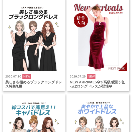
2026.07.30
NEW
2026.07.29
NEW
美しさを極めるブラックロングドレ
NEW ARRIVALS💎✨高級感漂う色
ス特集🐈‍⬛
っぽロングドレスが登場❤️