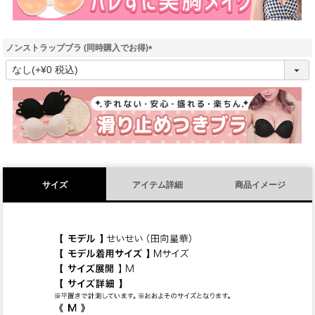
ノンストラップブラ (同時購入でお得)
(
必
須
)
サイズ
アイテム詳細
商品イメージ