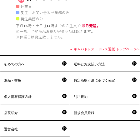
■
休業日
■
受注・お問い合わせ業務のみ
■
発送業務のみ
平日15時・土日祝12時までのご注文で 
即日発送。
※一部、予約商品お取り寄せ商品は除きます。

※休業日は発送致しません。

▲ キャバドレス・ドレス通販 トップページへ
初めての方へ
送料とお支払い方法
返品・交換
特定商取引法に基づく表記
個人情報保護方針
利用規約
店長紹介
新規会員登録
運営会社