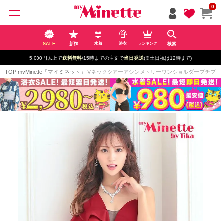
ペー
0
ジト
ップ
へ
SALE
新作
検索
水着
浴衣
ランキング
5,000円以上で
送料無料
/15時までの注文で
当日発送
(※土日祝は12時まで)
TOP
myMinette「マイミネット」
Vネックシアーアシンメトリーワンショルダープチプラフレアミ