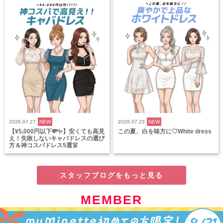
2026.07.27
NEW
2026.07.23
NEW
【¥5,000円以下💸✨】安くても高見
この夏、白を味方に♡White dress
え！失敗しないキャバドレスの選び
方＆神コスパドレス5選👗
スタッフブログをもっと見る
MEMBER