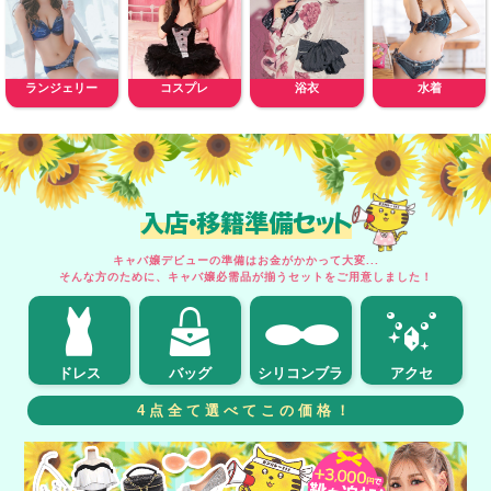
ランジェリー
コスプレ
浴衣
水着
入店・移籍準備セット
キャバ嬢デビューの準備はお金がかかって大変...
そんな方のために、キャバ嬢必需品が揃うセットをご用意しました！
ドレス
バッグ
シリコンブラ
アクセ
4点全て選べてこの価格！