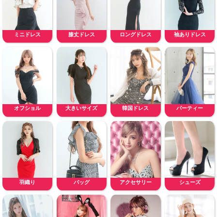
ミニドレス
膝丈ドレス
ロングドレス
袖ありドレス
オフショル
大きいサイズ
韓国ドレス
パーティー
羽織り
バッグ
アクセサリー
シューズ