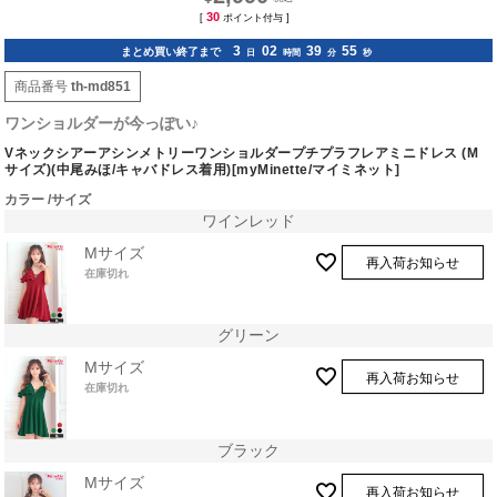
30
[
ポイント付与 ]
3
02
39
54
まとめ買い終了まで
日
時間
分
秒
商品番号
th-md851
ワンショルダーが今っぽい♪
Vネックシアーアシンメトリーワンショルダープチプラフレアミニドレス (M
サイズ)(中尾みほ/キャバドレス着用)[myMinette/マイミネット]
カラー
サイズ
ワインレッド
Mサイズ
再入荷お知らせ
在庫切れ
グリーン
Mサイズ
再入荷お知らせ
在庫切れ
ブラック
Mサイズ
再入荷お知らせ