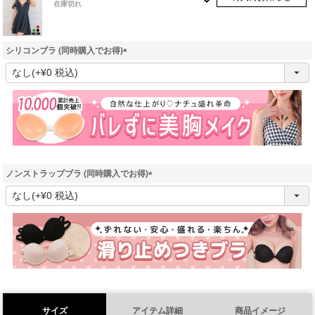
在庫切れ
シリコンブラ (同時購入でお得)
(
必
須
)
ノンストラップブラ (同時購入でお得)
(
必
須
)
サイズ
アイテム詳細
商品イメージ