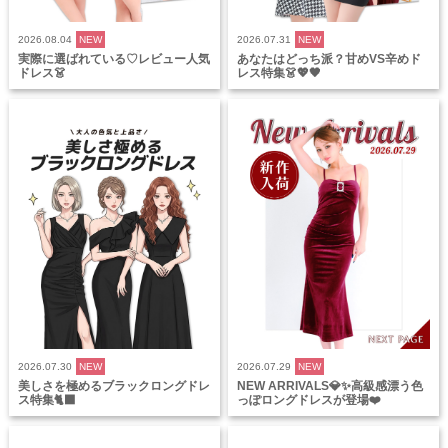
2026.08.04
NEW
2026.07.31
NEW
実際に選ばれている♡レビュー人気
あなたはどっち派？甘めVS辛めド
ドレス👗
レス特集👗💖🖤
2026.07.30
NEW
2026.07.29
NEW
美しさを極めるブラックロングドレ
NEW ARRIVALS💎✨高級感漂う色
ス特集🐈‍⬛
っぽロングドレスが登場❤️