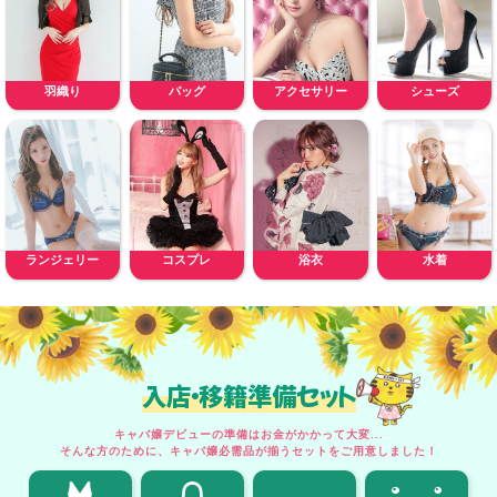
羽織り
バッグ
アクセサリー
シューズ
ランジェリー
コスプレ
浴衣
水着
入店・移籍準備セット
キャバ嬢デビューの準備はお金がかかって大変...
そんな方のために、キャバ嬢必需品が揃うセットをご用意しました！