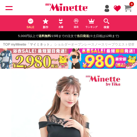
ペー
0
ジト
ップ
へ
SALE
新作
検索
水着
浴衣
ランキング
5,000円以上で
送料無料
/15時までの注文で
当日発送
(※土日祝は12時まで)
TOP
myMinette「マイミネット」
ショルダーオープンレースノースリーブウエスト切替プチプラ