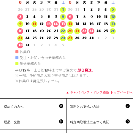
日
月
火
水
木
金
土
日
月
火
水
木
金
土
26
27
28
29
30
31
1
30
31
1
2
3
4
5
2
3
4
5
6
7
8
6
7
8
9
10
11
12
9
10
11
12
13
14
15
13
14
15
16
17
18
19
16
17
18
19
20
21
22
20
21
22
23
24
25
26
23
24
25
26
27
28
29
27
28
29
30
1
2
3
30
31
1
2
3
4
5
■
休業日
■
受注・お問い合わせ業務のみ
■
発送業務のみ
平日15時・土日祝12時までのご注文で 
即日発送。
※一部、予約商品お取り寄せ商品は除きます。

※休業日は発送致しません。

▲ キャバドレス・ドレス通販 トップページへ
初めての方へ
送料とお支払い方法
返品・交換
特定商取引法に基づく表記