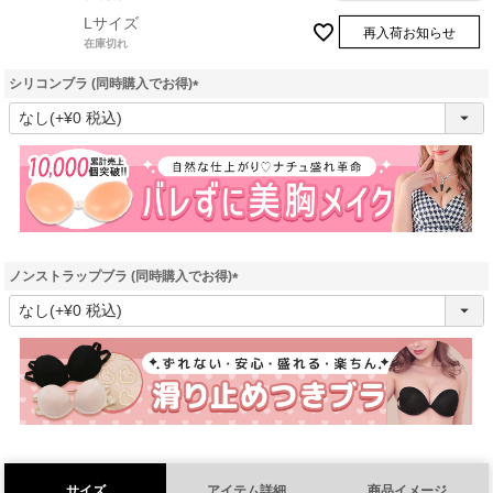
Lサイズ
再入荷お知らせ
在庫切れ
シリコンブラ (同時購入でお得)
(
必
須
)
ノンストラップブラ (同時購入でお得)
(
必
須
)
サイズ
アイテム詳細
商品イメージ