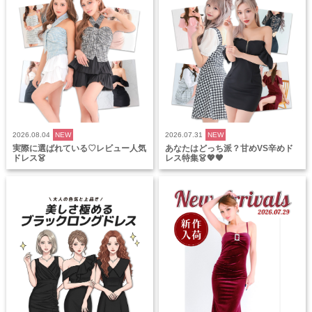
2026.08.04
NEW
2026.07.31
NEW
実際に選ばれている♡レビュー人気
あなたはどっち派？甘めVS辛めド
ドレス👗
レス特集👗💖🖤