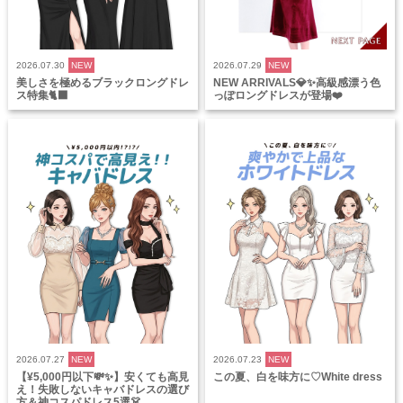
2026.07.30
NEW
2026.07.29
NEW
美しさを極めるブラックロングドレ
NEW ARRIVALS💎✨高級感漂う色
ス特集🐈‍⬛
っぽロングドレスが登場❤️
2026.07.27
NEW
2026.07.23
NEW
【¥5,000円以下💸✨】安くても高見
この夏、白を味方に♡White dress
え！失敗しないキャバドレスの選び
方＆神コスパドレス5選👗