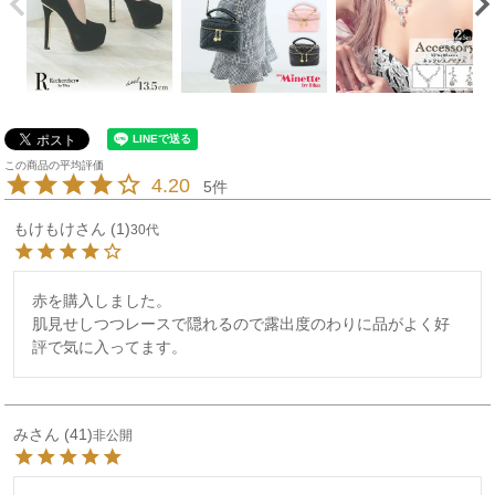
4.20
5
もけもけ
1
30代
赤を購入しました。

肌見せしつつレースで隠れるので露出度のわりに品がよく好
評で気に入ってます。
み
41
非公開