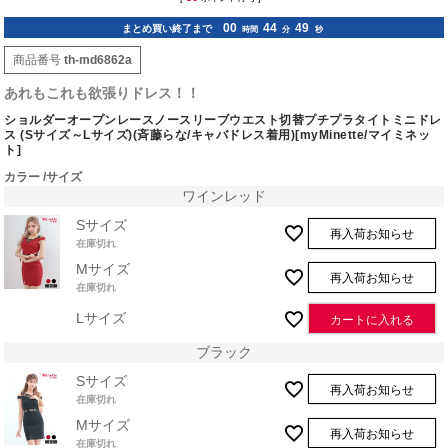
00
44
48
まとめ買い終了まで
時間
分
秒
商品番号
th-md6862a
あれもこれも欲張りドレス！！
ショルダーオープンレースノースリーブウエスト切替プチプラタイトミニドレ
ス (Sサイズ～Lサイズ)(斉藤らな/キャバドレス着用)[myMinette/マイミネッ
ト]
カラー
サイズ
ワインレッド
Sサイズ
再入荷お知らせ
在庫切れ
Mサイズ
再入荷お知らせ
在庫切れ
Lサイズ
カートに入れる
ブラック
Sサイズ
再入荷お知らせ
在庫切れ
Mサイズ
再入荷お知らせ
在庫切れ