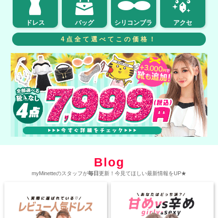
ドレス
バッグ
シリコンブラ
アクセ
4点全て選べてこの価格！
Blog
myMinetteのスタッフが
毎日
更新！今見てほしい最新情報をUP★