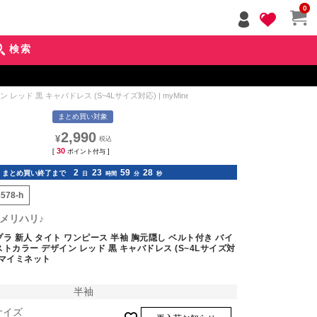
ペー
0
ジト
ップ
検索
へ
 黒 キャバドレス (S~4Lサイズ対応) | myMinette/マイミネット
まとめ買い対象
2,990
¥
30
[
ポイント付与 ]
2
23
59
26
まとめ買い終了まで
日
時間
分
秒
5578-h
メリハリ♪
ラ 新人 タイト ワンピース 半袖 胸元隠し ベルト付き バイ
トカラー デザイン レッド 黒 キャバドレス (S~4Lサイズ対
te/マイミネット
半袖
サイズ