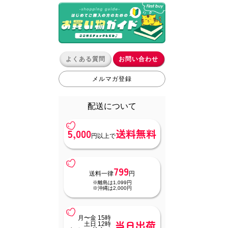
よくある質問
お問い合わせ
メルマガ登録
配送について
5,000
送料無料
円以上で
799
送料一律
円
※離島は1,099円
※沖縄は2,000円
月〜金 15時
当日出荷
土日 12時