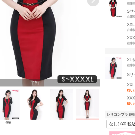
在庫
Sサ
在庫
XX
在庫
XX
在庫
XL
在庫
Sサ
半袖
XX
残り
XX
残り
シリコンブラ (同
長袖