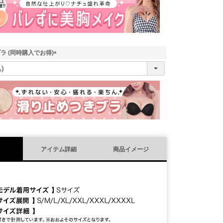
)
ラ (同時購入でお得)
(
必
須
)
アイテム詳細
商品イメージ