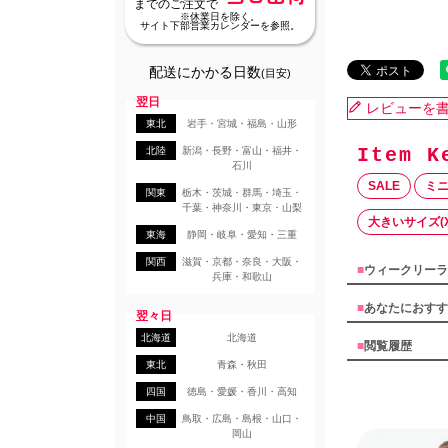
までのご注文で
※休業日を除く。
サイト下部営業カレンダーを参照。
配送にかかる日数
(目安)
翌日
レビューを
東北
岩手・宮城・福島・山形
北陸
新潟・長野・富山・福井・
石川
SALE
ミ
関東
栃木・茨城・群馬・埼玉・
千葉・神奈川・東京・山梨
大きいサイズ(X
東海
静岡・岐阜・愛知・三重
関西
滋賀・京都・奈良・大阪・
■
ウィークリーラ
兵庫・和歌山
■
あなたにおすす
翌々日
北海道
北海道
■
閲覧履歴
東北
青森・秋田
四国
徳島・愛媛・香川・高知
中国
鳥取・広島・島根・山口・
岡山