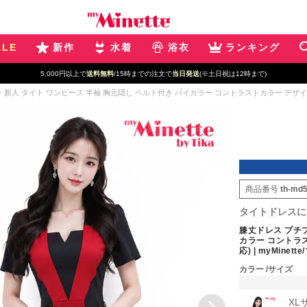
ALE
新作
水着
浴衣
ランキング
5,000円以上で
送料無料
/15時までの注文で
当日発送
(※土日祝は12時まで)
新人 タイト ワンピース 半袖 胸元隠し ベルト付き バイカラー コントラストカラー デザイン レッド
商品番号
th-md
タイトドレスに
膝丈ドレス プチプ
カラー コントラス
応) | myMinet
カラー
サイズ
XL