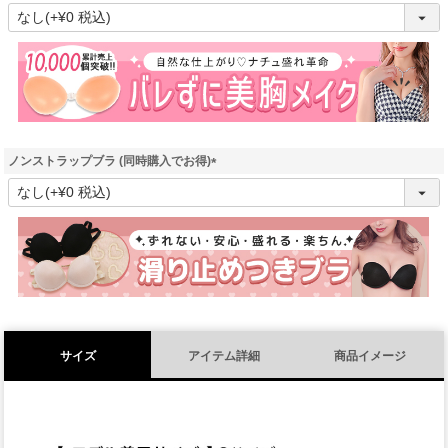
(
必
須
)
ノンストラップブラ (同時購入でお得)
(
必
須
)
サイズ
アイテム詳細
商品イメージ