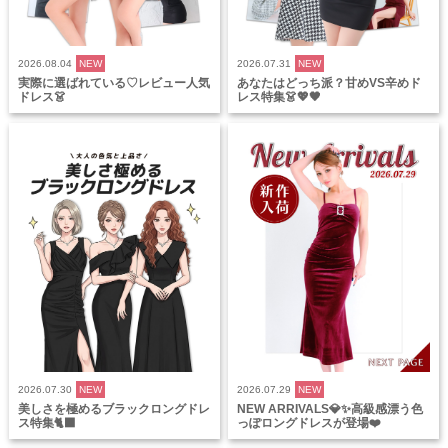
2026.08.04
NEW
2026.07.31
NEW
実際に選ばれている♡レビュー人気
あなたはどっち派？甘めVS辛めド
ドレス👗
レス特集👗💖🖤
2026.07.30
NEW
2026.07.29
NEW
美しさを極めるブラックロングドレ
NEW ARRIVALS💎✨高級感漂う色
ス特集🐈‍⬛
っぽロングドレスが登場❤️