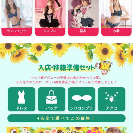
ランジェリー
コスプレ
浴衣
水着
入店・移籍準備セット
キャバ嬢デビューの準備はお金がかかって大変...
そんな方のために、キャバ嬢必需品が揃うセットをご用意しました！
ドレス
バッグ
シリコンブラ
アクセ
4点全て選べてこの価格！