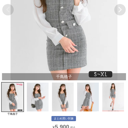
千鳥格子
千鳥格子
まとめ買い対象
5,900
¥