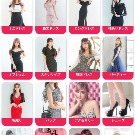
ミニドレス
膝丈ドレス
ロングドレス
袖ありドレス
オフショル
大きいサイズ
韓国ドレス
パーティー
羽織り
バッグ
アクセサリー
シューズ