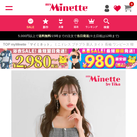
ペー
0
ジト
ップ
へ
SALE
新作
検索
水着
浴衣
ランキング
5,000円以上で
送料無料
/15時までの注文で
当日発送
(※土日祝は12時まで)
TOP
myMinette「マイミネット」
ミニドレス プチプラ 新人 タイト 長袖 ワンピース 韓国ド