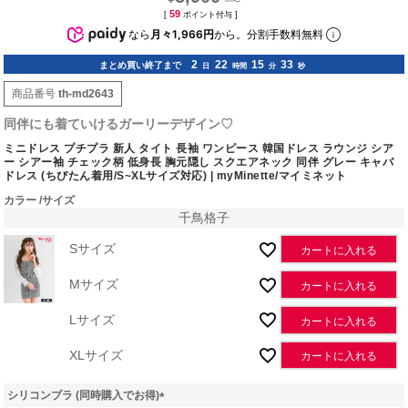
59
[
ポイント付与 ]
なら
月々1,966円
から。分割手数料無料
2
22
15
32
まとめ買い終了まで
日
時間
分
秒
商品番号
th-md2643
同伴にも着ていけるガーリーデザイン♡
ミニドレス プチプラ 新人 タイト 長袖 ワンピース 韓国ドレス ラウンジ シア
ー シアー袖 チェック柄 低身長 胸元隠し スクエアネック 同伴 グレー キャバ
ドレス (ちぴたん着用/S~XLサイズ対応) | myMinette/マイミネット
カラー
サイズ
千鳥格子
Sサイズ
カートに入れる
Mサイズ
カートに入れる
Lサイズ
カートに入れる
XLサイズ
カートに入れる
シリコンブラ (同時購入でお得)