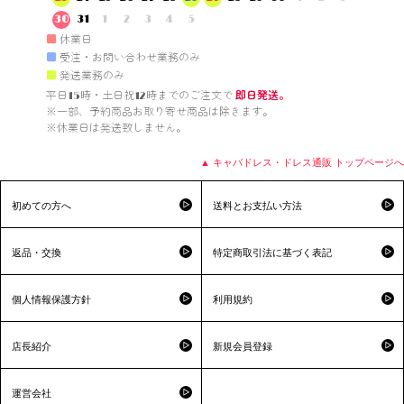
30
31
1
2
3
4
5
■
休業日
■
受注・お問い合わせ業務のみ
■
発送業務のみ
平日15時・土日祝12時までのご注文で 
即日発送。
※一部、予約商品お取り寄せ商品は除きます。

※休業日は発送致しません。

▲ キャバドレス・ドレス通販 トップページへ
初めての方へ
送料とお支払い方法
返品・交換
特定商取引法に基づく表記
個人情報保護方針
利用規約
店長紹介
新規会員登録
運営会社