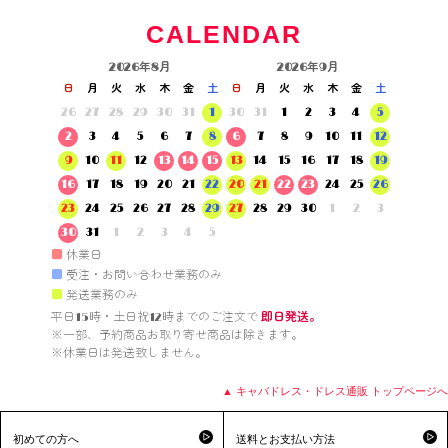
CALENDAR
2026年8月
2026年9月
日
月
火
水
木
金
土
日
月
火
水
木
金
土
26
27
28
29
30
31
1
30
31
1
2
3
4
5
2
3
4
5
6
7
8
6
7
8
9
10
11
12
9
10
11
12
13
14
15
13
14
15
16
17
18
19
16
17
18
19
20
21
22
20
21
22
23
24
25
26
23
24
25
26
27
28
29
27
28
29
30
1
2
3
30
31
1
2
3
4
5
■
休業日
■
受注・お問い合わせ業務のみ
■
発送業務のみ
平日15時・土日祝12時までのご注文で 
即日発送。
※一部、予約商品お取り寄せ商品は除きます。

※休業日は発送致しません。

▲ キャバドレス・ドレス通販 トップページへ
初めての方へ
送料とお支払い方法