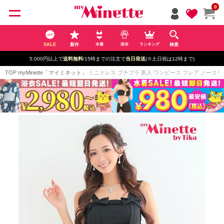
ペー
0
ジト
ップ
へ
SALE
新作
検索
水着
浴衣
ランキング
5,000円以上で
送料無料
/15時までの注文で
当日発送
(※土日祝は12時まで)
TOP
myMinette「マイミネット」
ミニドレス プチプラ 新人 ワンピース フレア ノースリー