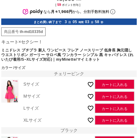
59
[
ポイント付与 ]
なら
月々1,966円
から。分割手数料無料
3
05
03
57
まとめ買い終了まで
日
時間
分
秒
商品番号
th-md10335d
キュート×セクシー！
ミニドレス プチプラ 新人 ワンピース フレア ノースリーブ 低身長 胸元隠し
ウエストリボン ガーリー サロペ風 ワンカラー シンプル 黒 キャバドレス (れ
いたぴ着用/S~XLサイズ対応)｜myMinette/マイミネット
カラー
サイズ
チェリーピンク
Sサイズ
カートに入れる
Mサイズ
カートに入れる
Lサイズ
カートに入れる
XLサイズ
カートに入れる
ブラック