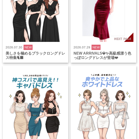
2026.07.30
NEW
2026.07.29
NEW
美しさを極めるブラックロングドレ
NEW ARRIVALS💎✨高級感漂う色
ス特集🐈‍⬛
っぽロングドレスが登場❤️