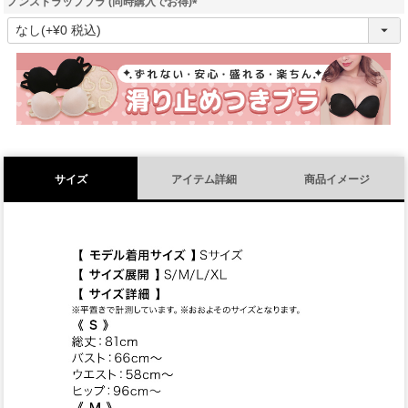
ノンストラップブラ (同時購入でお得)
(
必
須
)
サイズ
アイテム詳細
商品イメージ