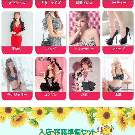
オフショル
大きいサイズ
韓国ドレス
パーティー
羽織り
バッグ
アクセサリー
シューズ
ランジェリー
コスプレ
浴衣
水着
入店・移籍準備セット