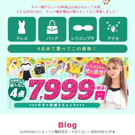
キャバ嬢デビューの準備はお金がかかって大変...
そんな方のために、キャバ嬢必需品が揃うセットをご用意しました！
ドレス
バッグ
シリコンブラ
アクセ
4点全て選べてこの価格！
Blog
myMinetteのスタッフが
毎日
更新！今見てほしい最新情報をUP★