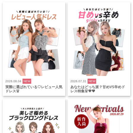
2026.08.04
NEW
2026.07.31
NEW
実際に選ばれている♡レビュー人気
あなたはどっち派？甘めVS辛めド
ドレス👗
レス特集👗💖🖤