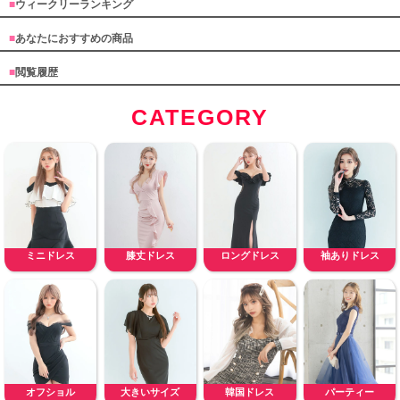
■
ウィークリーランキング
■
あなたにおすすめの商品
■
閲覧履歴
CATEGORY
ミニドレス
膝丈ドレス
ロングドレス
袖ありドレス
オフショル
大きいサイズ
韓国ドレス
パーティー