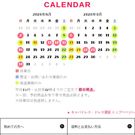
CALENDAR
2026年8月
2026年9月
日
月
火
水
木
金
土
日
月
火
水
木
金
土
26
27
28
29
30
31
1
30
31
1
2
3
4
5
2
3
4
5
6
7
8
6
7
8
9
10
11
12
9
10
11
12
13
14
15
13
14
15
16
17
18
19
16
17
18
19
20
21
22
20
21
22
23
24
25
26
23
24
25
26
27
28
29
27
28
29
30
1
2
3
30
31
1
2
3
4
5
■
休業日
■
受注・お問い合わせ業務のみ
■
発送業務のみ
平日15時・土日祝12時までのご注文で 
即日発送。
※一部、予約商品お取り寄せ商品は除きます。

※休業日は発送致しません。

▲ キャバドレス・ドレス通販 トップページへ
初めての方へ
送料とお支払い方法