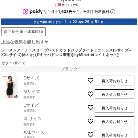
49
[
ポイント付与 ]
なら
月々1,633円
から。分割手数料無料
1
22
29
50
まとめ買い終了まで
日
時間
分
秒
商品番号
th-md10305b
上品な色気を醸し出す❤︎
レースシアーノースリーブバストカットジップタイトミニドレス(Sサイズ～
XXLサイズ)(れいたぴ/キャバドレス着用)[myMinette/マイミネット]
カラー
サイズ
ブラック
Sサイズ
再入荷お知らせ
在庫切れ
Mサイズ
再入荷お知らせ
在庫切れ
Lサイズ
再入荷お知らせ
在庫切れ
XLサイズ
再入荷お知らせ
在庫切れ
XXLサイズ
再入荷お知らせ
在庫切れ