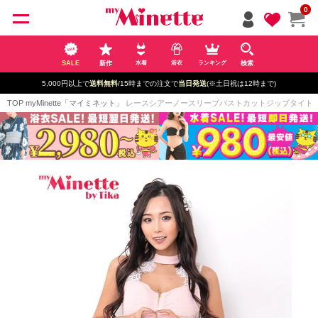
ペー
0
ジト
ップ
へ
SALE
新作
検索
水着
浴衣
ランキング
5,000円以上で
送料無料
/15時までの注文で
当日発送
(※土日祝は12時まで)
TOP
myMinette「マイミネット」
レースシアーノースリーブバストカットジップタイトミニドレス