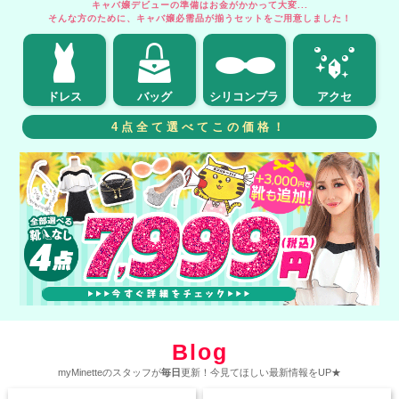
キャバ嬢デビューの準備はお金がかかって大変...
そんな方のために、キャバ嬢必需品が揃うセットをご用意しました！
ドレス
バッグ
シリコンブラ
アクセ
4点全て選べてこの価格！
Blog
myMinetteのスタッフが
毎日
更新！今見てほしい最新情報をUP★