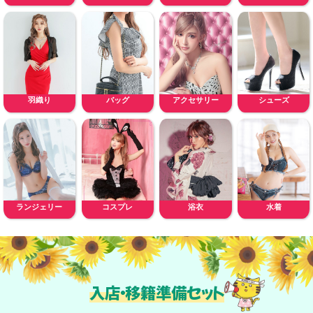
羽織り
バッグ
アクセサリー
シューズ
ランジェリー
コスプレ
浴衣
水着
入店・移籍準備セット