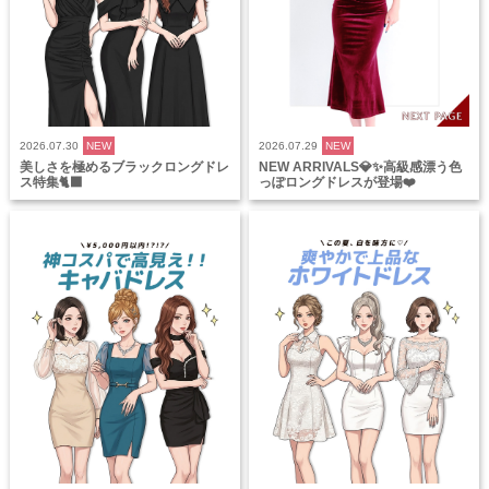
2026.07.30
NEW
2026.07.29
NEW
美しさを極めるブラックロングドレ
NEW ARRIVALS💎✨高級感漂う色
ス特集🐈‍⬛
っぽロングドレスが登場❤️