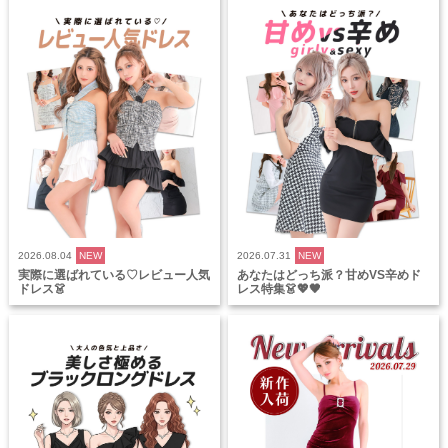
2026.08.04
NEW
2026.07.31
NEW
実際に選ばれている♡レビュー人気
あなたはどっち派？甘めVS辛めド
ドレス👗
レス特集👗💖🖤