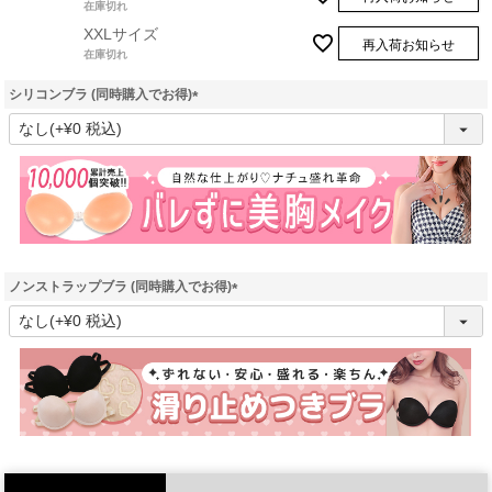
在庫切れ
XXLサイズ
再入荷お知らせ
在庫切れ
シリコンブラ (同時購入でお得)
(
必
須
)
ノンストラップブラ (同時購入でお得)
(
必
須
)