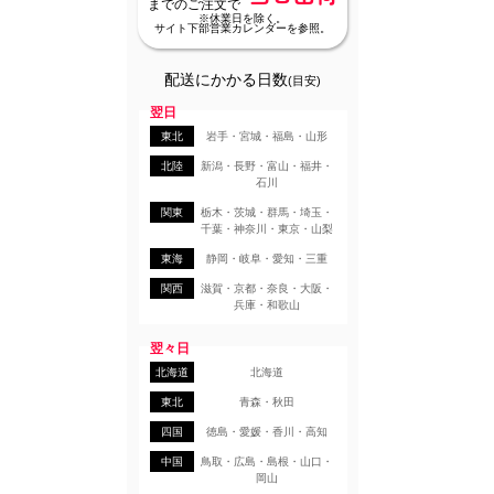
までのご注文で
※休業日を除く。
サイト下部営業カレンダーを参照。
配送にかかる日数
(目安)
翌日
東北
岩手・宮城・福島・山形
北陸
新潟・長野・富山・福井・
石川
関東
栃木・茨城・群馬・埼玉・
千葉・神奈川・東京・山梨
東海
静岡・岐阜・愛知・三重
関西
滋賀・京都・奈良・大阪・
兵庫・和歌山
翌々日
北海道
北海道
東北
青森・秋田
四国
徳島・愛媛・香川・高知
中国
鳥取・広島・島根・山口・
岡山