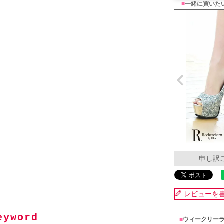
■
一緒に買いた
申し訳
レビューを
■
ウィークリー