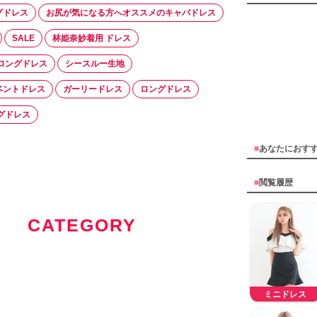
グドレス
お尻が気になる方へオススメのキャバドレス
SALE
林姫奈妙着用 ドレス
ロングドレス
シースルー生地
ベントドレス
ガーリードレス
ロングドレス
グドレス
■
あなたにおす
■
閲覧履歴
CATEGORY
ミニドレス