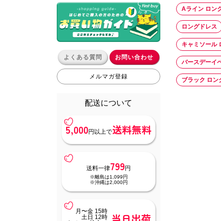
Aライン ロン
ロングドレス
キャミソール 
よくある質問
お問い合わせ
バースデーイ
メルマガ登録
ブラック ロン
配送について
5,000
送料無料
円以上で
799
送料一律
円
※離島は1,099円
※沖縄は2,000円
月〜金 15時
当日出荷
土日 12時