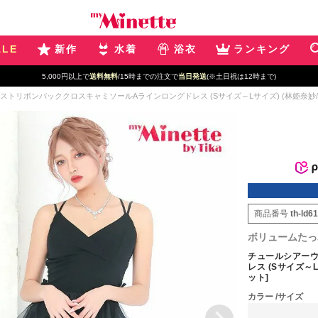
ALE
新作
水着
浴衣
ランキング
5,000円以上で
送料無料
/15時までの注文で
当日発送
(※土日祝は12時まで)
トリボンバッククロスキャミソールAラインロングドレス (Sサイズ～Lサイズ) (林姫奈妙/キャバド
商品番号
th-ld6
ボリュームたっ
チュールシアー
レス (Sサイズ～L
ット]
カラー
サイズ