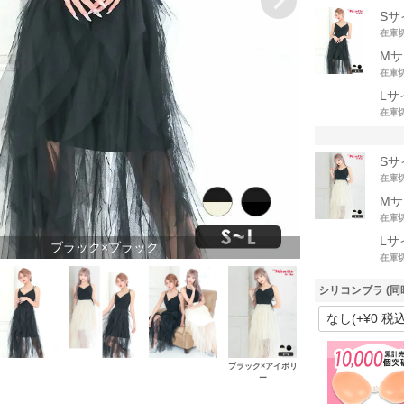
Sサ
在庫
Mサ
在庫
Lサ
在庫
Sサ
在庫
Mサ
在庫
Lサ
ブラック×ブラック
在庫
シリコンブラ (同
ブラック×アイボリ
ー