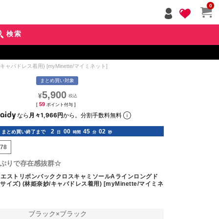
ペー
0
ジト
ップ
検索
へ
レス着用) [myMinette/マイミネット]
まとめ買い対象
5,900
¥
59
[
ポイント付与 ]
なら
月々1,966円
から。分割手数料無料
2
00
45
01
まとめ買い終了まで
日
時間
分
秒
178
ぷりで存在感抜群☆
ウエストリボンバッククロスキャミソールAラインロングド
サイズ) (林姫奈妙/キャバドレス着用) [myMinette/マイミネ
ブラック×ブラック