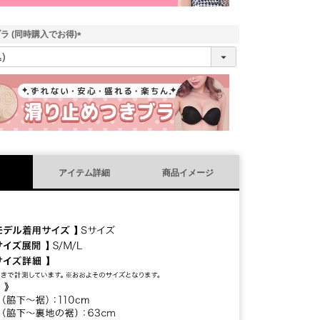
ラ (同時購入でお得)
(
必
須
)
アイテム詳細
商品イメージ