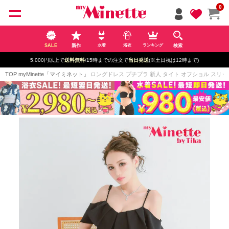
ペー
0
ジト
ップ
へ
SALE
新作
検索
水着
浴衣
ランキング
5,000円以上で
送料無料
/15時までの注文で
当日発送
(※土日祝は12時まで)
TOP
myMinette「マイミネット」
ロングドレス プチプラ 新人 タイト オフショル スリット 