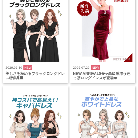
2026.07.30
NEW
2026.07.29
NEW
美しさを極めるブラックロングドレ
NEW ARRIVALS💎✨高級感漂う色
ス特集🐈‍⬛
っぽロングドレスが登場❤️