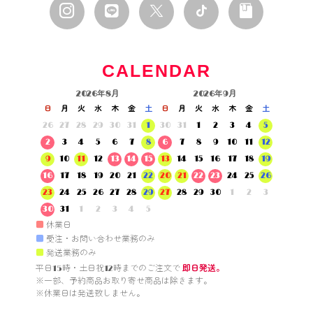
CALENDAR
2026年8月
2026年9月
日
月
火
水
木
金
土
日
月
火
水
木
金
土
26
27
28
29
30
31
1
30
31
1
2
3
4
5
2
3
4
5
6
7
8
6
7
8
9
10
11
12
9
10
11
12
13
14
15
13
14
15
16
17
18
19
16
17
18
19
20
21
22
20
21
22
23
24
25
26
23
24
25
26
27
28
29
27
28
29
30
1
2
3
30
31
1
2
3
4
5
■
休業日
■
受注・お問い合わせ業務のみ
■
発送業務のみ
平日15時・土日祝12時までのご注文で 
即日発送。
※一部、予約商品お取り寄せ商品は除きます。

※休業日は発送致しません。
