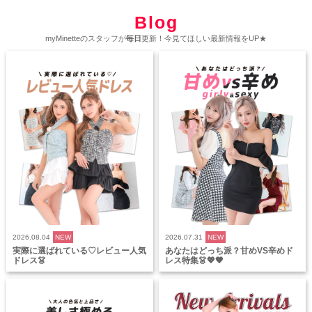
Blog
myMinetteのスタッフが
毎日
更新！今見てほしい最新情報をUP★
2026.08.04
NEW
2026.07.31
NEW
実際に選ばれている♡レビュー人気
あなたはどっち派？甘めVS辛めド
ドレス👗
レス特集👗💖🖤