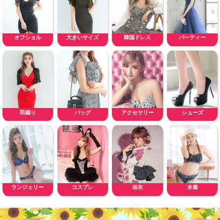
オフショル
大きいサイズ
韓国ドレス
パーティー
羽織り
バッグ
アクセサリー
シューズ
ランジェリー
コスプレ
浴衣
水着