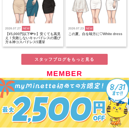
2026.07.27
NEW
2026.07.23
NEW
【¥5,000円以下💸✨】安くても高見
この夏、白を味方に♡White dress
え！失敗しないキャバドレスの選び
方＆神コスパドレス5選👗
スタッフブログをもっと見る
MEMBER