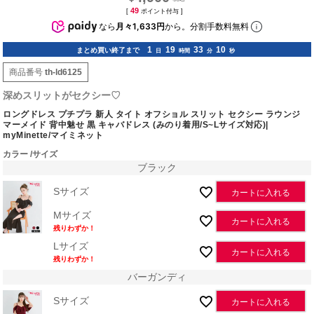
49
[
ポイント付与 ]
なら
月々1,633円
から。分割手数料無料
1
19
33
09
まとめ買い終了まで
日
時間
分
秒
商品番号
th-ld6125
深めスリットがセクシー♡
ロングドレス プチプラ 新人 タイト オフショル スリット セクシー ラウンジ
マーメイド 背中魅せ 黒 キャバドレス (みのり着用/S~Lサイズ対応)|
myMinette/マイミネット
カラー
サイズ
ブラック
Sサイズ
カートに入れる
Mサイズ
カートに入れる
残りわずか！
Lサイズ
カートに入れる
残りわずか！
バーガンディ
Sサイズ
カートに入れる