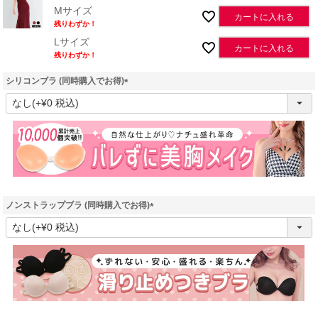
Mサイズ
カートに入れる
残りわずか！
Lサイズ
カートに入れる
残りわずか！
シリコンブラ (同時購入でお得)
(
必
須
)
ノンストラップブラ (同時購入でお得)
(
必
須
)