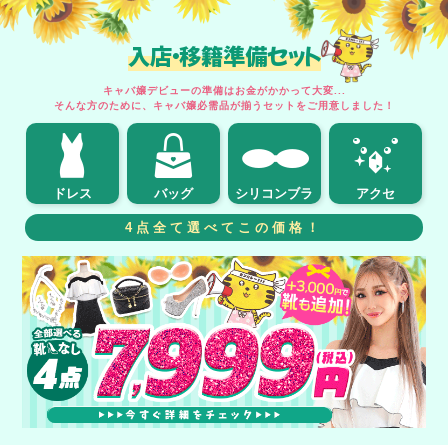
入店・移籍準備セット
キャバ嬢デビューの準備はお金がかかって大変...
そんな方のために、キャバ嬢必需品が揃うセットをご用意しました！
ドレス
バッグ
シリコンブラ
アクセ
4点全て選べてこの価格！