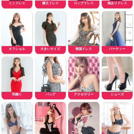
ミニドレス
膝丈ドレス
ロングドレス
袖ありドレス
オフショル
大きいサイズ
韓国ドレス
パーティー
羽織り
バッグ
アクセサリー
シューズ