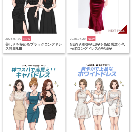
2026.07.30
NEW
2026.07.29
NEW
美しさを極めるブラックロングドレ
NEW ARRIVALS💎✨高級感漂う色
ス特集🐈‍⬛
っぽロングドレスが登場❤️