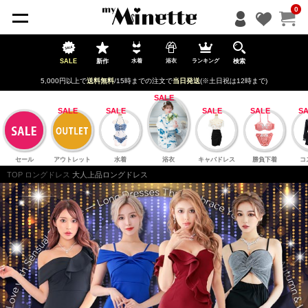
ペー
0
ジト
ップ
へ
SALE
新作
検索
水着
浴衣
ランキング
5,000円以上で
送料無料
/15時までの注文で
当日発送
(※土日祝は12時まで)
セール
アウトレット
水着
浴衣
キャバドレス
勝負下着
コ
TOP
ロングドレス
大人上品ロングドレス