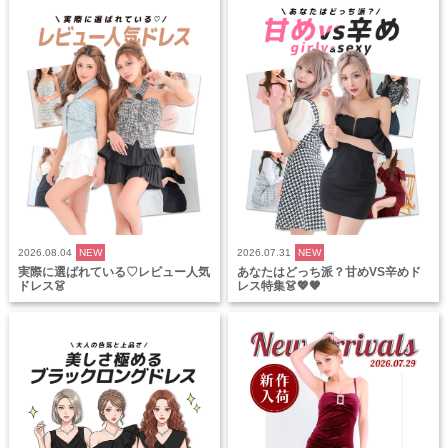
2026.08.04
NEW
2026.07.31
NEW
実際に選ばれている♡レビュー人気
あなたはどっち派？甘めVS辛めド
ドレス👗
レス特集👗💖🖤