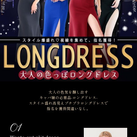
大人の色気を醸し出す
キャバ嬢の必需品-ロングドレス-
スタイル盛れ高見えプチプラロングドレスで
指名を獲得間違いなし。
01
Waste cut slit dress