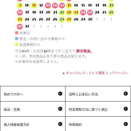
9
10
11
12
13
14
15
13
14
15
16
17
18
19
16
17
18
19
20
21
22
20
21
22
23
24
25
26
23
24
25
26
27
28
29
27
28
29
30
1
2
3
30
31
1
2
3
4
5
■
休業日
■
受注・お問い合わせ業務のみ
■
発送業務のみ
平日15時・土日祝12時までのご注文で 
即日発送。
※一部、予約商品お取り寄せ商品は除きます。

※休業日は発送致しません。

▲ キャバドレス・ドレス通販 トップページへ
初めての方へ
送料とお支払い方法
返品・交換
特定商取引法に基づく表記
個人情報保護方針
利用規約