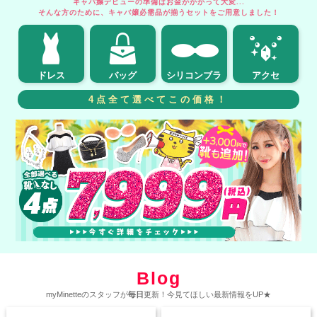
キャバ嬢デビューの準備はお金がかかって大変...
そんな方のために、キャバ嬢必需品が揃うセットをご用意しました！
ドレス
バッグ
シリコンブラ
アクセ
4点全て選べてこの価格！
Blog
myMinetteのスタッフが
毎日
更新！今見てほしい最新情報をUP★