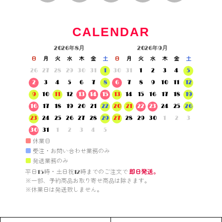
CALENDAR
2026年8月
2026年9月
日
月
火
水
木
金
土
日
月
火
水
木
金
土
26
27
28
29
30
31
1
30
31
1
2
3
4
5
2
3
4
5
6
7
8
6
7
8
9
10
11
12
9
10
11
12
13
14
15
13
14
15
16
17
18
19
16
17
18
19
20
21
22
20
21
22
23
24
25
26
23
24
25
26
27
28
29
27
28
29
30
1
2
3
30
31
1
2
3
4
5
■
休業日
■
受注・お問い合わせ業務のみ
■
発送業務のみ
平日15時・土日祝12時までのご注文で 
即日発送。
※一部、予約商品お取り寄せ商品は除きます。

※休業日は発送致しません。
