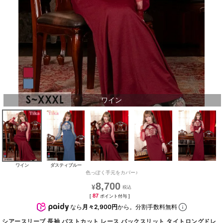
ワイン
ワイン
ダスティブルー
色っぽく手元をカバー♪
8,700
¥
87
[
ポイント付与 ]
なら
月々2,900円
から。分割手数料無料
シアースリーブ 長袖 バストカット レース バックスリット タイトロングドレ