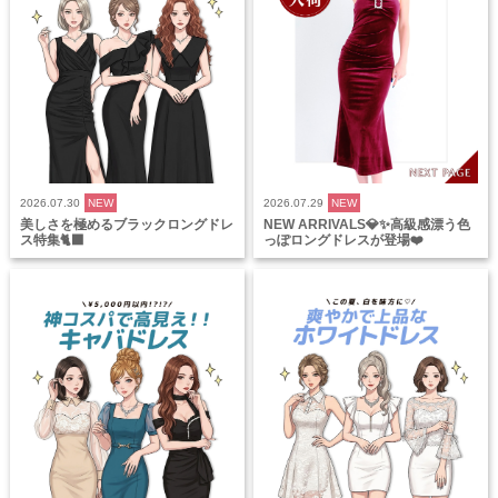
2026.07.30
NEW
2026.07.29
NEW
美しさを極めるブラックロングドレ
NEW ARRIVALS💎✨高級感漂う色
ス特集🐈‍⬛
っぽロングドレスが登場❤️