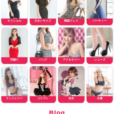
オフショル
大きいサイズ
韓国ドレス
パーティー
羽織り
バッグ
アクセサリー
シューズ
ランジェリー
コスプレ
浴衣
水着
Blog