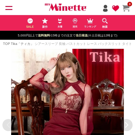
ペー
0
ジト
ップ
へ
SALE
新作
検索
水着
浴衣
ランキング
5,000円以上で
送料無料
/15時までの注文で
当日発送
(※土日祝は12時まで)
TOP
Tika「ティカ」
シアースリーブ 長袖 バストカット レース バックスリット タイトロングド