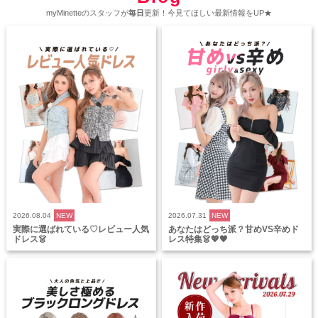
myMinetteのスタッフが
毎日
更新！今見てほしい最新情報をUP★
2026.08.04
NEW
2026.07.31
NEW
実際に選ばれている♡レビュー人気
あなたはどっち派？甘めVS辛めド
ドレス👗
レス特集👗💖🖤