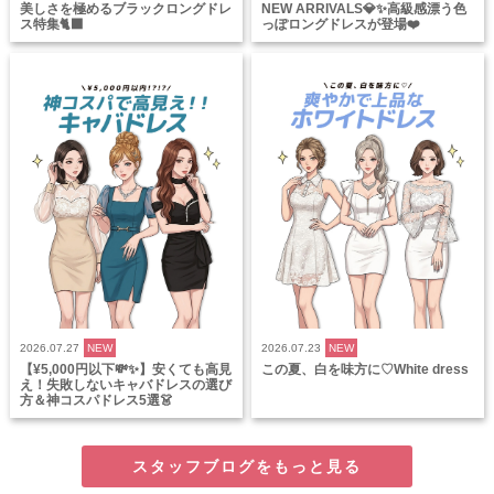
美しさを極めるブラックロングドレ
NEW ARRIVALS💎✨高級感漂う色
ス特集🐈‍⬛
っぽロングドレスが登場❤️
2026.07.27
NEW
2026.07.23
NEW
【¥5,000円以下💸✨】安くても高見
この夏、白を味方に♡White dress
え！失敗しないキャバドレスの選び
方＆神コスパドレス5選👗
スタッフブログをもっと見る