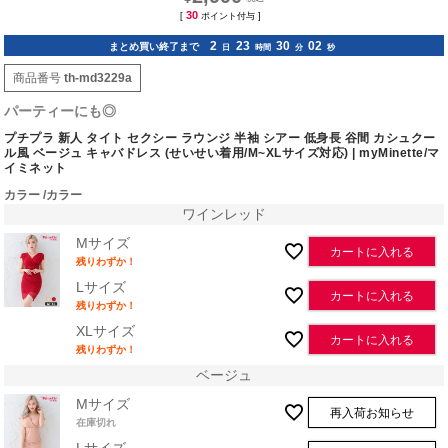
30
[
ポイント付与 ]
2
23
30
01
まとめ買い終了まで
日
時間
分
秒
商品番号
th-md3229a
パーティーにも◎
プチプラ 新人 タイト セクシー ラウンジ 半袖 シアー 低身長 谷間 カシュクー
ル風 ベージュ キャバドレス (せいせい着用/M~XLサイズ対応) | myMinette/マ
イミネット
カラー
カラー
ワインレッド
Mサイズ
カートに入れる
残りわずか！
Lサイズ
カートに入れる
残りわずか！
XLサイズ
カートに入れる
残りわずか！
ベージュ
Mサイズ
再入荷お知らせ
在庫切れ