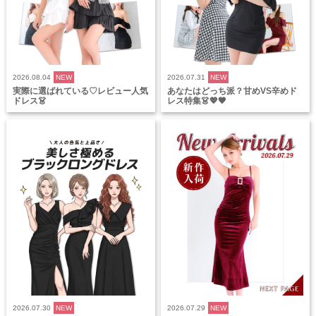
2026.08.04
NEW
2026.07.31
NEW
実際に選ばれている♡レビュー人気
あなたはどっち派？甘めVS辛めド
ドレス👗
レス特集👗💖🖤
2026.07.30
NEW
2026.07.29
NEW