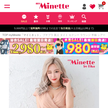
ペー
0
ジト
ップ
へ
SALE
新作
検索
水着
浴衣
ランキング
5,000円以上で
送料無料
/15時までの注文で
当日発送
(※土日祝は12時まで)
TOP
myMinette「マイミネット」
プチプラ 新人 タイト セクシー ラウンジ 半袖 シアー 低身