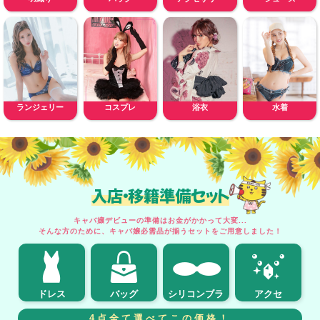
ランジェリー
コスプレ
浴衣
水着
入店・移籍準備セット
キャバ嬢デビューの準備はお金がかかって大変...
そんな方のために、キャバ嬢必需品が揃うセットをご用意しました！
ドレス
バッグ
シリコンブラ
アクセ
4点全て選べてこの価格！