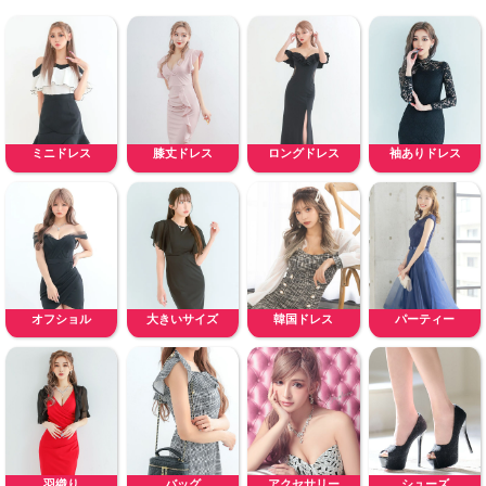
ミニドレス
膝丈ドレス
ロングドレス
袖ありドレス
オフショル
大きいサイズ
韓国ドレス
パーティー
羽織り
バッグ
アクセサリー
シューズ