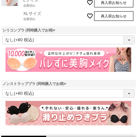
Lサイズ
再入荷お知らせ
在庫切れ
XLサイズ
再入荷お知らせ
在庫切れ
シリコンブラ (同時購入でお得)
(
必
須
)
ノンストラップブラ (同時購入でお得)
(
必
須
)