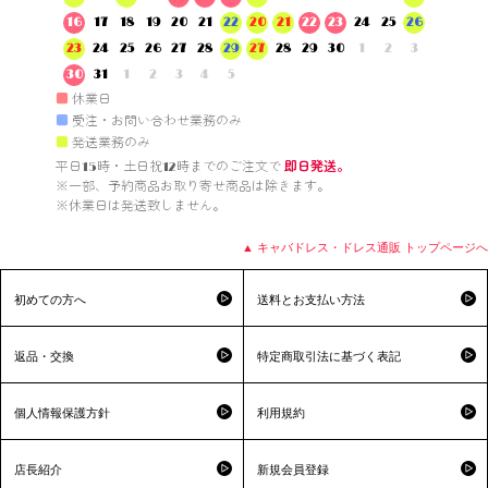
16
17
18
19
20
21
22
20
21
22
23
24
25
26
23
24
25
26
27
28
29
27
28
29
30
1
2
3
30
31
1
2
3
4
5
■
休業日
■
受注・お問い合わせ業務のみ
■
発送業務のみ
平日15時・土日祝12時までのご注文で 
即日発送。
※一部、予約商品お取り寄せ商品は除きます。

※休業日は発送致しません。

▲ キャバドレス・ドレス通販 トップページへ
初めての方へ
送料とお支払い方法
返品・交換
特定商取引法に基づく表記
個人情報保護方針
利用規約
店長紹介
新規会員登録