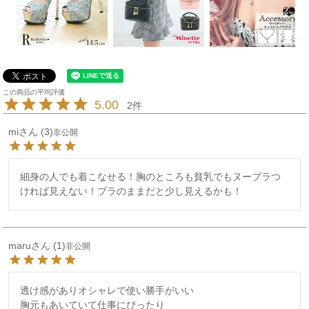
5.00
2
mi
3
非公開
細身の人でも着こなせる！胸のところも貧乳でもヌーブラつ
ければ見えない！ブラのままだと少し見えるかも！
maru
1
非公開
透け感がありオシャレで使い勝手がいい

胸元もあいていて仕事にぴったり