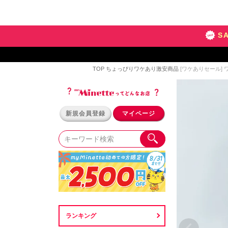
S
TOP
ちょっぴりワケあり激安商品
[ワケありセール] 
新規会員登録
マイページ
ランキング