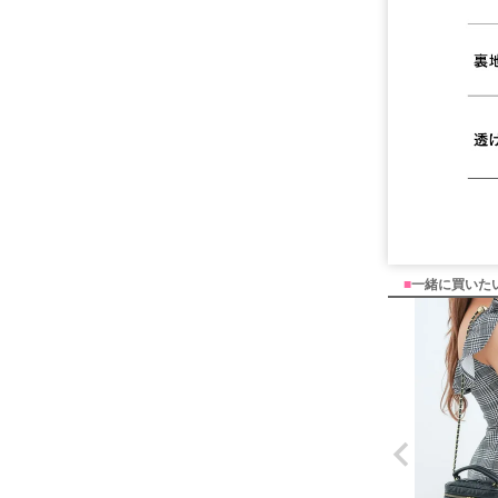
■
一緒に買いた