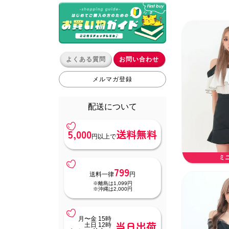
よくある質問
お問い合わせ
メルマガ登録
配送について
5,000
送料無料
円以上で
ミ
799
送料一律
円
※離島は1,099円
※沖縄は2,000円
月〜金 15時
当日出荷
土日 12時