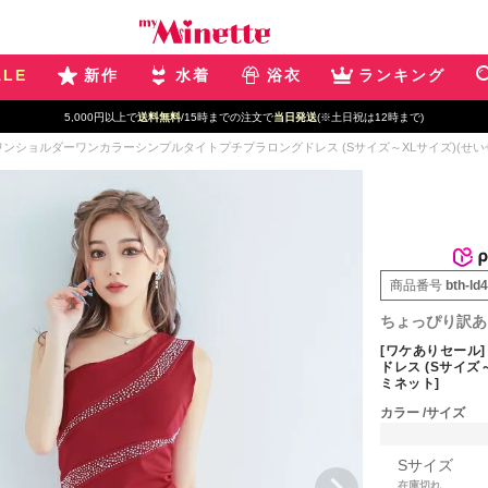
ALE
新作
水着
浴衣
ランキング
5,000円以上で
送料無料
/15時までの注文で
当日発送
(※土日祝は12時まで)
ワンショルダーワンカラーシンプルタイトプチプラロングドレス (Sサイズ～XLサイズ)(せいせい/
商品番号
bth-ld
ちょっぴり訳あ
[ワケありセール
ドレス (Sサイズ～
ミネット]
カラー
サイズ
Sサイズ
在庫切れ