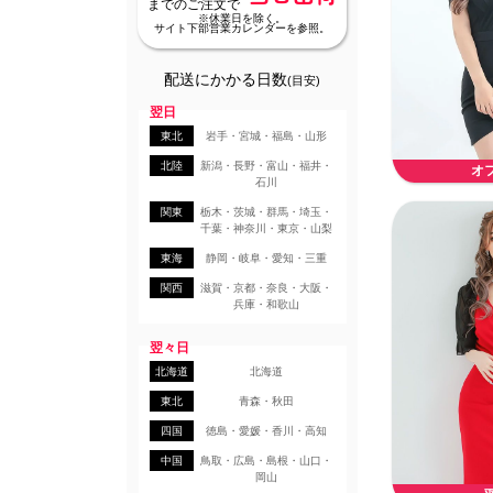
までのご注文で
※休業日を除く。
サイト下部営業カレンダーを参照。
配送にかかる日数
(目安)
翌日
東北
岩手・宮城・福島・山形
北陸
新潟・長野・富山・福井・
オ
石川
関東
栃木・茨城・群馬・埼玉・
千葉・神奈川・東京・山梨
東海
静岡・岐阜・愛知・三重
関西
滋賀・京都・奈良・大阪・
兵庫・和歌山
翌々日
北海道
北海道
東北
青森・秋田
四国
徳島・愛媛・香川・高知
中国
鳥取・広島・島根・山口・
岡山