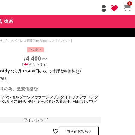
ペー
0
ジト
ップ
検索
へ
キャバドレス着用)[myMinette/マイミネット]
ワケあり
4,400
¥
44
[
ポイント付与 ]
なら
月々1,466円
から。分割手数料無料
4763
りの為、激安価格◎
] ワンショルダーワンカラーシンプルタイトプチプラロング
XLサイズ)(せいせい/キャバドレス着用)[myMinette/マイ
ワインレッド
再入荷お知らせ