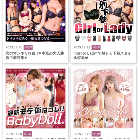
2025.12.26
NEW
2025.12.12
NEW
恋のマンネリ打破!!👊本気の大人勝
“Girl or Lady”で魅せる下着スタイ
負下着特集✨
ル特集❤️
2025.11.28
NEW
2025.10.17
NEW