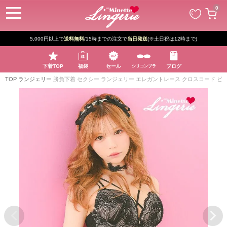
ペー
0
ジト
ップ
へ
5,000円以上で
送料無料
/15時までの注文で
当日発送
(※土日祝は12時まで)
下着TOP
福袋
セール
ブログ
シリコンブラ
TOP
ランジェリー
勝負下着 セクシー ランジェリー エレガントレース クロスコード ビ