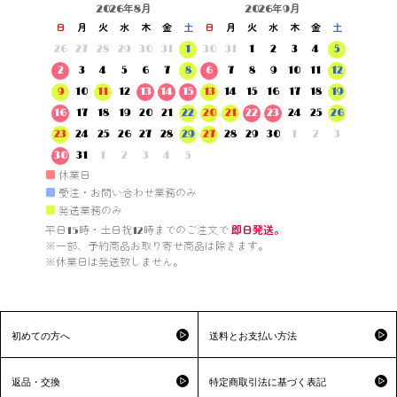
2026年8月
2026年9月
日
月
火
水
木
金
土
日
月
火
水
木
金
土
26
27
28
29
30
31
1
30
31
1
2
3
4
5
2
3
4
5
6
7
8
6
7
8
9
10
11
12
9
10
11
12
13
14
15
13
14
15
16
17
18
19
16
17
18
19
20
21
22
20
21
22
23
24
25
26
23
24
25
26
27
28
29
27
28
29
30
1
2
3
30
31
1
2
3
4
5
■
休業日
■
受注・お問い合わせ業務のみ
■
発送業務のみ
平日15時・土日祝12時までのご注文で 
即日発送。
※一部、予約商品お取り寄せ商品は除きます。

※休業日は発送致しません。

初めての方へ
送料とお支払い方法
返品・交換
特定商取引法に基づく表記