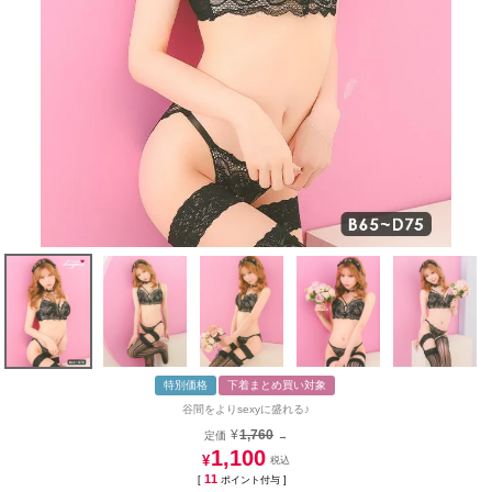
特別価格
下着まとめ買い対象
谷間をよりsexyに盛れる♪
¥
1,760
定価
→
1,100
¥
11
[
ポイント付与 ]