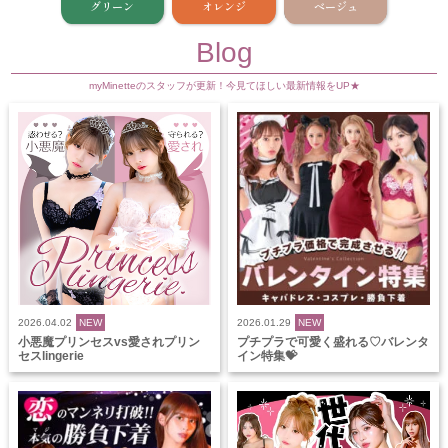
グリーン
オレンジ
ベージュ
Blog
myMinetteのスタッフが更新！今見てほしい最新情報をUP★
2026.04.02
NEW
2026.01.29
NEW
小悪魔プリンセスvs愛されプリン
プチプラで可愛く盛れる♡バレンタ
セスlingerie
イン特集💝