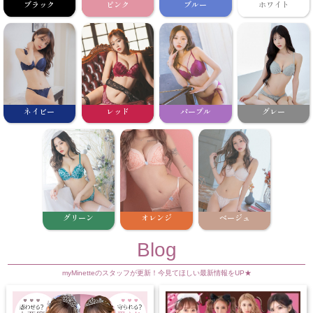
ブラック
ピンク
ブルー
ホワイト
ネイビー
レッド
パープル
グレー
グリーン
オレンジ
ベージュ
Blog
myMinetteのスタッフが更新！今見てほしい最新情報をUP★