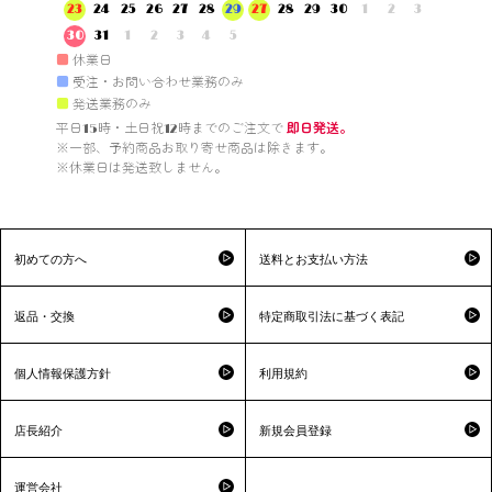
23
24
25
26
27
28
29
27
28
29
30
1
2
3
30
31
1
2
3
4
5
■
休業日
■
受注・お問い合わせ業務のみ
■
発送業務のみ
平日15時・土日祝12時までのご注文で 
即日発送。
※一部、予約商品お取り寄せ商品は除きます。

※休業日は発送致しません。

初めての方へ
送料とお支払い方法
返品・交換
特定商取引法に基づく表記
個人情報保護方針
利用規約
店長紹介
新規会員登録
運営会社