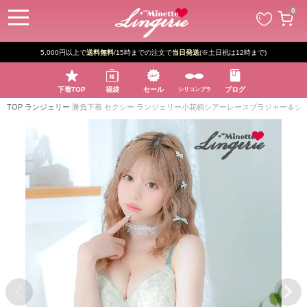
ペー
0
ジト
ップ
へ
5,000円以上で
送料無料
/15時までの注文で
当日発送
(※土日祝は12時まで)
下着TOP
福袋
セール
ブログ
シリコンブラ
TOP
ランジェリー
勝負下着 セクシー ランジェリー小花柄シアーレースブラジャー＆シ