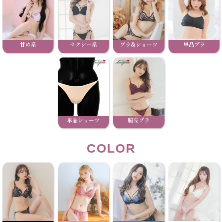
甘め系
セクシー系
ブラ&ショーツ
単品ブラ
単品ショーツ
脇高ブラ
COLOR