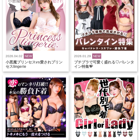
2026.04.02
NEW
2026.01.29
NEW
小悪魔プリンセスvs愛されプリン
プチプラで可愛く盛れる♡バレンタ
セスlingerie
イン特集💝