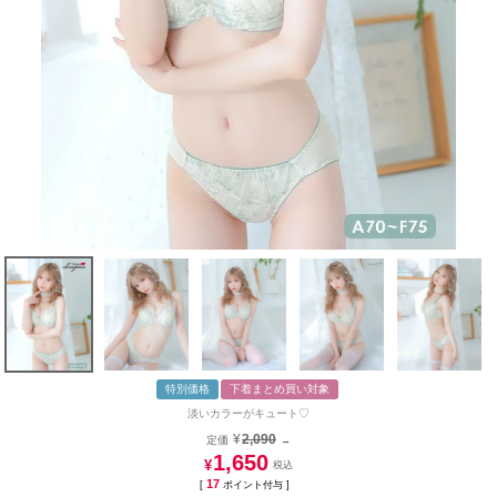
特別価格
下着まとめ買い対象
淡いカラーがキュート♡
¥
2,090
定価
→
1,650
¥
17
[
ポイント付与 ]