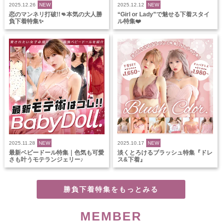
2025.12.26
NEW
2025.12.12
NEW
恋のマンネリ打破!!👊本気の大人勝
“Girl or Lady”で魅せる下着スタイ
負下着特集✨
ル特集❤️
2025.11.28
NEW
2025.10.17
NEW
最新ベビードール特集｜色気も可愛
淡くとろけるブラッシュ特集『ドレ
さも叶うモテランジェリー♪
ス&下着』
勝負下着特集をもっとみる
MEMBER