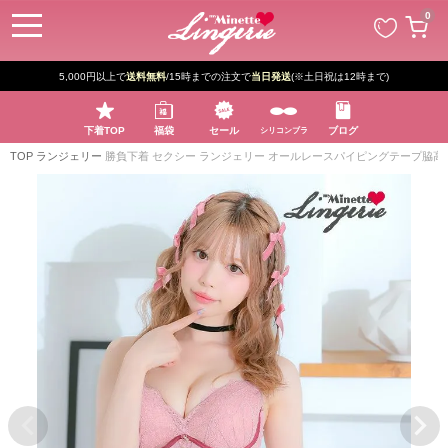
ペー
0
ジト
ップ
へ
5,000円以上で
送料無料
/15時までの注文で
当日発送
(※土日祝は12時まで)
下着TOP
福袋
セール
ブログ
シリコンブラ
TOP
ランジェリー
勝負下着 セクシー ランジェリー オールレースパイピングテープ脇