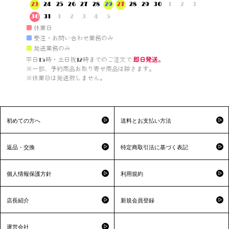
23
24
25
26
27
28
29
27
28
29
30
1
2
3
30
31
1
2
3
4
5
■
休業日
■
受注・お問い合わせ業務のみ
■
発送業務のみ
平日15時・土日祝12時までのご注文で 
即日発送。
※一部、予約商品お取り寄せ商品は除きます。

※休業日は発送致しません。

初めての方へ
送料とお支払い方法
返品・交換
特定商取引法に基づく表記
個人情報保護方針
利用規約
店長紹介
新規会員登録
運営会社