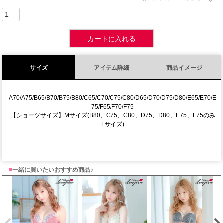
カートに入れる
サイズ
アイテム詳細
商品イメージ
A70/A75/B65/B70/B75/B80/C65/C70/C75/C80/D65/D70/D75/D80/E65/E70/E
75/F65/F70/F75
【ショーツサイズ】Mサイズ(B80、C75、C80、D75、D80、E75、F75のみ
Lサイズ)
■
一緒に買いたいおすすめ商品♪