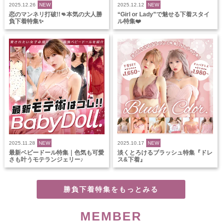
2025.12.26
NEW
2025.12.12
NEW
恋のマンネリ打破!!👊本気の大人勝
“Girl or Lady”で魅せる下着スタイ
負下着特集✨
ル特集❤️
2025.11.28
NEW
2025.10.17
NEW
最新ベビードール特集｜色気も可愛
淡くとろけるブラッシュ特集『ドレ
さも叶うモテランジェリー♪
ス&下着』
勝負下着特集をもっとみる
MEMBER