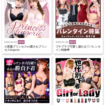
2026.04.02
NEW
2026.01.29
NEW
小悪魔プリンセスvs愛されプリン
プチプラで可愛く盛れる♡バレンタ
セスlingerie
イン特集💝