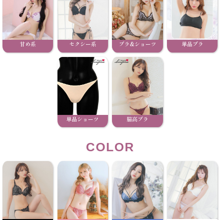
甘め系
セクシー系
ブラ&ショーツ
単品ブラ
単品ショーツ
脇高ブラ
COLOR