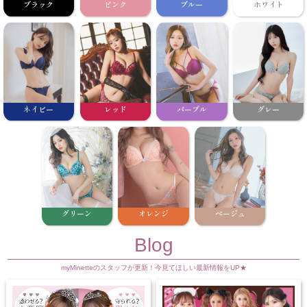
ブラック
ピンク
ブルー
ホワイト
ネイビー
レッド
パープル
グレー
グリーン
オレンジ
ベージュ
Blog
myMinetteのスタッフが更新！今見てほしい最新情報をUP★