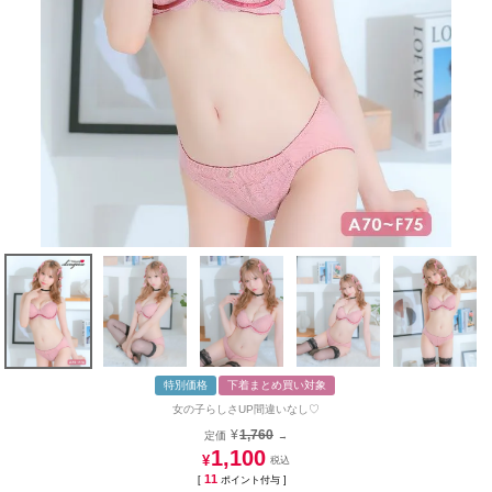
特別価格
下着まとめ買い対象
女の子らしさUP間違いなし♡
¥
1,760
定価
→
1,100
¥
11
[
ポイント付与 ]