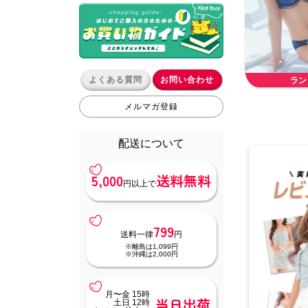
よくある質問
お問い合わせ
ラン
メルマガ登録
配送について
5,000
送料無料
円以上で
799
送料一律
円
※離島は1,099円
※沖縄は2,000円
月〜金 15時
当日出荷
土日 12時