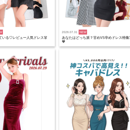
W
2026.07.31
NEW
ている♡レビュー人気ドレス👗
あなたはどっち派？甘めVS辛めドレス特集👗
🖤