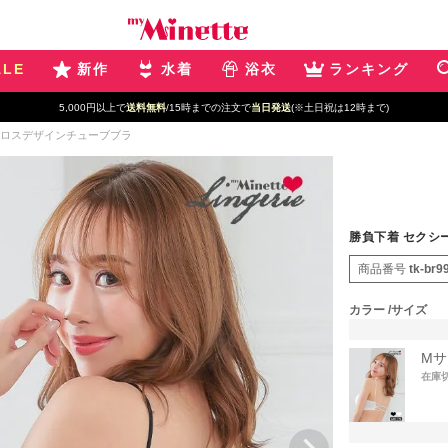
ALE
新作
水着
浴衣
ランキング
5,000円以上で
送料無料
/15時までの注文で
当日発送
(※土日祝は12時まで)
クロスデザインチューブブラ
勝負下着 セクシ
商品番号
tk-br9
カラー
サイズ
Mサ
在庫