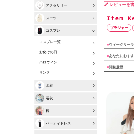
レビューを
アクセサリー
スーツ
ブラジャー
コスプレ
コスプレ一覧
■
ウィークリーラ
お化けの日
■
あなたにおすす
ハロウィン
■
閲覧履歴
サンタ
水着
浴衣
袴
パーティドレス