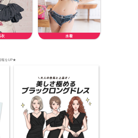
浴衣
水着
報をUP★