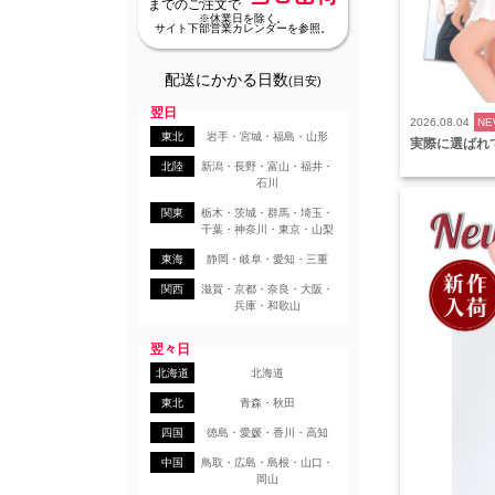
までのご注文で
※休業日を除く。
サイト下部営業カレンダーを参照。
配送にかかる日数
(目安)
翌日
2026.08.04
NE
東北
岩手・宮城・福島・山形
実際に選ばれ
北陸
新潟・長野・富山・福井・
石川
関東
栃木・茨城・群馬・埼玉・
千葉・神奈川・東京・山梨
東海
静岡・岐阜・愛知・三重
関西
滋賀・京都・奈良・大阪・
兵庫・和歌山
翌々日
北海道
北海道
東北
青森・秋田
四国
徳島・愛媛・香川・高知
中国
鳥取・広島・島根・山口・
岡山