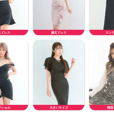
ニドレス
膝丈ドレス
ロン
フショル
大きいサイズ
韓国