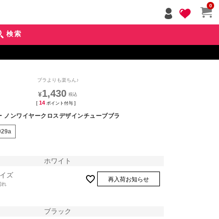
ペー
0
ジト
ップ
検索
へ
ブラよりも楽ちん♪
1,430
¥
14
[
ポイント付与 ]
ー ノンワイヤークロスデザインチューブブラ
929a
ホワイト
イズ
再入荷お知らせ
切れ
ブラック