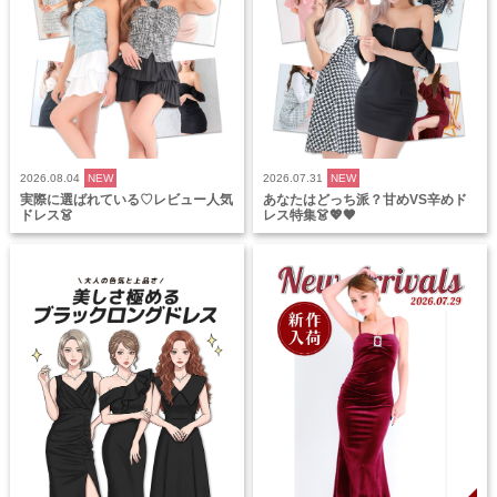
2026.08.04
NEW
2026.07.31
NEW
実際に選ばれている♡レビュー人気
あなたはどっち派？甘めVS辛めド
ドレス👗
レス特集👗💖🖤