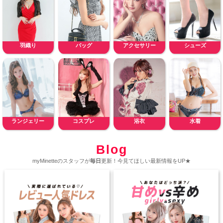
羽織り
バッグ
アクセサリー
シューズ
ランジェリー
コスプレ
浴衣
水着
Blog
myMinetteのスタッフが
毎日
更新！今見てほしい最新情報をUP★