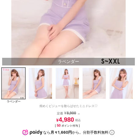
ラベンダー
ラベンダー
煌めくビジューを散らばせたミニドレス♡
¥
8,900
定価
→
4,980
¥
50
[
ポイント付与 ]
なら
月々1,660円
から。分割手数料無料