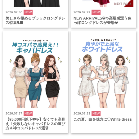
2026.07.30
NEW
2026.07.29
NEW
美しさを極めるブラックロングドレ
NEW ARRIVALS💎✨高級感漂う色
ス特集🐈‍⬛
っぽロングドレスが登場❤️
2026.07.27
NEW
2026.07.23
NEW
【¥5,000円以下💸✨】安くても高見
この夏、白を味方に♡White dress
え！失敗しないキャバドレスの選び
方＆神コスパドレス5選👗