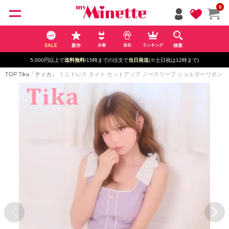
ペー
0
ジト
ップ
へ
SALE
新作
検索
水着
浴衣
ランキング
5,000円以上で
送料無料
/15時までの注文で
当日発送
(※土日祝は12時まで)
TOP
Tika「ティカ」
ミニドレス タイト セットアップ ノースリーブ ショルダーリボン ビジューシ