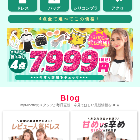
ドレス
バッグ
シリコンブラ
アクセ
4点全て選べてこの価格！
Blog
myMinetteのスタッフが
毎日
更新！今見てほしい最新情報をUP★