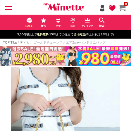
ペー
0
ジト
ップ
へ
SALE
新作
検索
水着
浴衣
ランキング
5,000円以上で
送料無料
/15時までの注文で
当日発送
(※土日祝は12時まで)
TOP
Tika「ティカ」
ゴールドチェーンスクエア2wayハンドミニバッグ