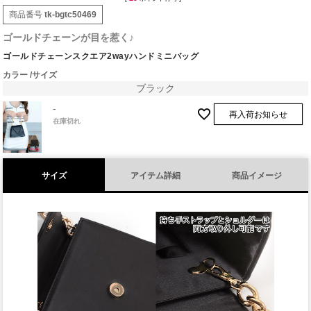
商品番号
tk-bgtc50469
ゴールドチェーンが目を惹く♪
ゴールドチェーンスクエア2wayハンドミニバッグ
カラー
サイズ
ブラック
-
再入荷お知らせ
在庫切れ
サイズ
アイテム詳細
商品イメージ