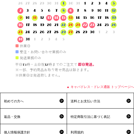
26
27
28
29
30
31
1
30
31
1
2
3
4
5
2
3
4
5
6
7
8
6
7
8
9
10
11
12
9
10
11
12
13
14
15
13
14
15
16
17
18
19
16
17
18
19
20
21
22
20
21
22
23
24
25
26
23
24
25
26
27
28
29
27
28
29
30
1
2
3
30
31
1
2
3
4
5
■
休業日
■
受注・お問い合わせ業務のみ
■
発送業務のみ
平日15時・土日祝12時までのご注文で 
即日発送。
※一部、予約商品お取り寄せ商品は除きます。

※休業日は発送致しません。

▲ キャバドレス・ドレス通販 トップページへ
初めての方へ
送料とお支払い方法
返品・交換
特定商取引法に基づく表記
個人情報保護方針
利用規約