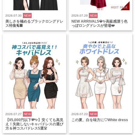
2026.07.30
NEW
2026.07.29
NEW
美しさを極めるブラックロングドレ
NEW ARRIVALS💎✨高級感漂う色
ス特集🐈‍⬛
っぽロングドレスが登場❤️
2026.07.27
NEW
2026.07.23
NEW
【¥5,000円以下💸✨】安くても高見
この夏、白を味方に♡White dress
え！失敗しないキャバドレスの選び
方＆神コスパドレス5選👗