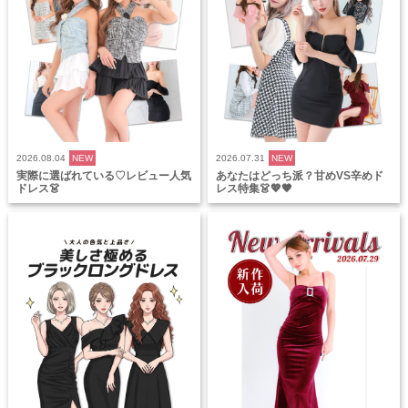
2026.08.04
NEW
2026.07.31
NEW
実際に選ばれている♡レビュー人気
あなたはどっち派？甘めVS辛めド
ドレス👗
レス特集👗💖🖤