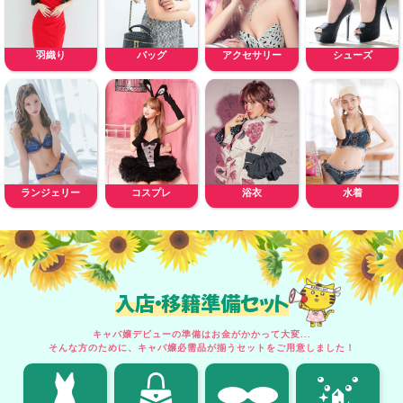
羽織り
バッグ
アクセサリー
シューズ
ランジェリー
コスプレ
浴衣
水着
入店・移籍準備セット
キャバ嬢デビューの準備はお金がかかって大変...
そんな方のために、キャバ嬢必需品が揃うセットをご用意しました！