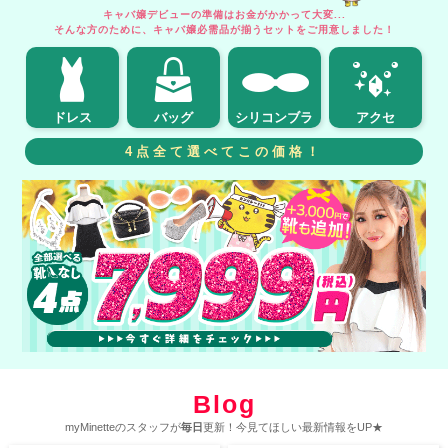
キャバ嬢デビューの準備はお金がかかって大変...
そんな方のために、キャバ嬢必需品が揃うセットをご用意しました！
ドレス
バッグ
シリコンブラ
アクセ
4点全て選べてこの価格！
Blog
myMinetteのスタッフが
毎日
更新！今見てほしい最新情報をUP★