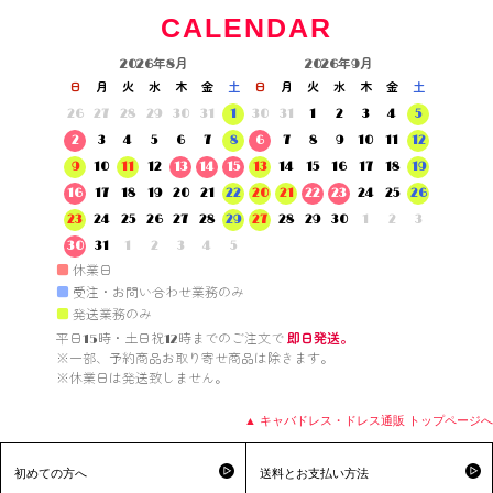
CALENDAR
2026年8月
2026年9月
日
月
火
水
木
金
土
日
月
火
水
木
金
土
26
27
28
29
30
31
1
30
31
1
2
3
4
5
2
3
4
5
6
7
8
6
7
8
9
10
11
12
9
10
11
12
13
14
15
13
14
15
16
17
18
19
16
17
18
19
20
21
22
20
21
22
23
24
25
26
23
24
25
26
27
28
29
27
28
29
30
1
2
3
30
31
1
2
3
4
5
■
休業日
■
受注・お問い合わせ業務のみ
■
発送業務のみ
平日15時・土日祝12時までのご注文で 
即日発送。
※一部、予約商品お取り寄せ商品は除きます。

※休業日は発送致しません。

▲ キャバドレス・ドレス通販 トップページへ
初めての方へ
送料とお支払い方法