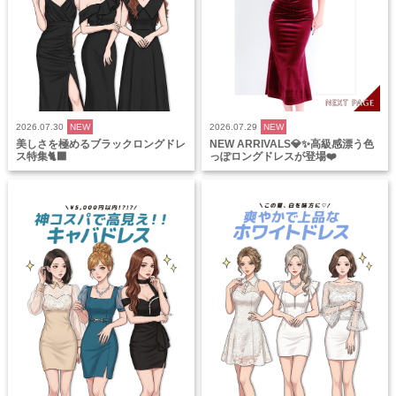
2026.07.30
NEW
2026.07.29
NEW
美しさを極めるブラックロングドレ
NEW ARRIVALS💎✨高級感漂う色
ス特集🐈‍⬛
っぽロングドレスが登場❤️