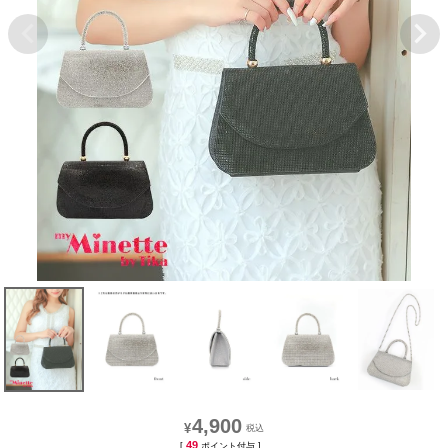
4,900
¥
49
[
ポイント付与 ]