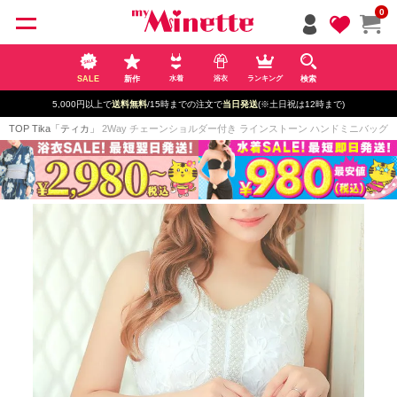
ペー
0
ジト
ップ
へ
SALE
新作
検索
水着
浴衣
ランキング
5,000円以上で
送料無料
/15時までの注文で
当日発送
(※土日祝は12時まで)
TOP
Tika「ティカ」
2Way チェーンショルダー付き ラインストーン ハンドミニバッグ