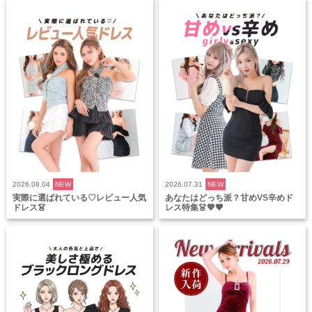
2026.08.04
NEW
2026.07.31
NEW
実際に選ばれている♡レビュー人気
あなたはどっち派？甘めVS辛めド
ドレス👗
レス特集👗💖🖤