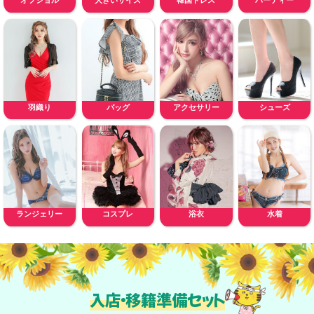
オフショル
大きいサイズ
韓国ドレス
パーティー
羽織り
バッグ
アクセサリー
シューズ
ランジェリー
コスプレ
浴衣
水着
入店・移籍準備セット