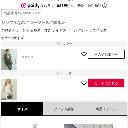
なら
月々1,633円
から。分割手数料無料
商品番号
tk-bgh159-1a
シンプルなのにゴージャスに飾る☆
2Way チェーンショルダー付き ラインストーン ハンドミニバッグ
カラー
サイズ
シルバー
-
再入荷お知らせ
在庫切れ
ブラック
-
カートに入れる
サイズ
アイテム詳細
商品イメージ