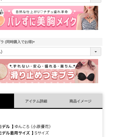
必
須
)
ラ (同時購入でお得)
(
必
須
)
アイテム詳細
商品イメージ