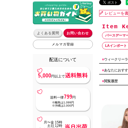
レビューを
よくある質問
お問い合わせ
バースデーマ
メルマガ登録
LAインポート
配送について
■
ウィークリーラ
■
あなたにおすす
5,000
送料無料
円以上で
■
閲覧履歴
799
送料一律
円
※離島は1,099円
※沖縄は2,000円
月〜金 15時
当日出荷
土日 12時