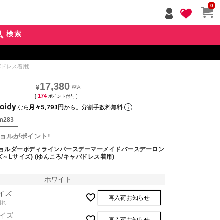
ペー
0
ジト
ップ
検索
へ
バドレス着用)
17,380
¥
174
[
ポイント付与 ]
なら
月々5,793円
から。分割手数料無料
mm283
ョルがポイント!
ショルダーボディラインバースデーマーメイドバースデーロン
ズ～Lサイズ) (ゆんころ/キャバドレス着用)
ホワイト
イズ
再入荷お知らせ
切れ
イズ
再入荷お知らせ