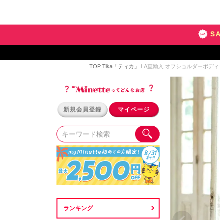
S
TOP
Tika「ティカ」
LA直輸入 オフショルダーボディ
新規会員登録
マイページ
ランキング