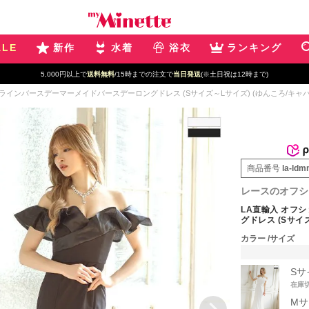
ALE
新作
水着
浴衣
ランキング
5,000円以上で
送料無料
/15時までの注文で
当日発送
(※土日祝は12時まで)
ラインバースデーマーメイドバースデーロングドレス (Sサイズ～Lサイズ) (ゆんころ/キャ
商品番号
la-ld
レースのオフシ
LA直輸入 オフ
グドレス (Sサイ
カラー
サイズ
Sサ
在庫
Mサ