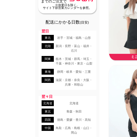
までのご注文で
※休業日を除く。
サイト下部営業カレンダーを参照。
配送にかかる日数
(目安)
翌日
東北
岩手・宮城・福島・山形
北陸
新潟・長野・富山・福井・
石川
ミ
関東
栃木・茨城・群馬・埼玉・
千葉・神奈川・東京・山梨
東海
静岡・岐阜・愛知・三重
関西
滋賀・京都・奈良・大阪・
兵庫・和歌山
翌々日
北海道
北海道
東北
青森・秋田
四国
徳島・愛媛・香川・高知
中国
鳥取・広島・島根・山口・
岡山