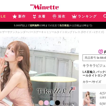
ALE
新作
水着
浴衣
ランキング
5,000円以上で
送料無料
/15時までの注文で
当日発送
(※土日祝は12時まで)
ギャザーサテンスレンダーバースデーキャミソールタイトロングドレス (Sサイズ～Lサイズ)
商品番号
la-ldc
キラキラビジュ
LA直輸入 バッ
ールタイトロング
カラー
サイズ
4(
在庫
6(