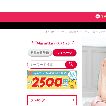
S
TOP
Tika「ティカ」
LA直輸入 バックレースアップ
新規会員登録
マイページ
ランキング