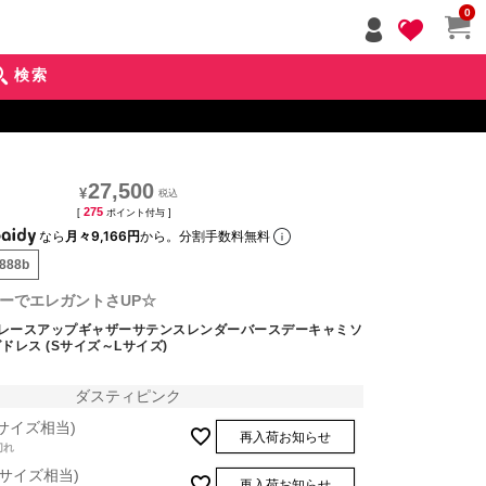
ペー
0
ジト
ップ
検索
へ
27,500
¥
275
[
ポイント付与 ]
なら
月々9,166円
から。分割手数料無料
d888b
ーでエレガントさUP☆
クレースアップギャザーサテンスレンダーバースデーキャミソ
ドレス (Sサイズ～Lサイズ)
ダスティピンク
Sサイズ相当)
再入荷お知らせ
切れ
Mサイズ相当)
再入荷お知らせ