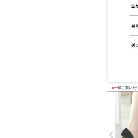
■
一緒に買いた