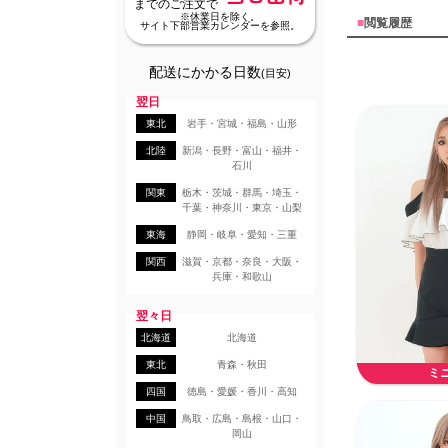
までのご注文で
※休業日を除く。
■
閲覧履歴
サイト下部営業カレンダーを参照。
配送にかかる日数
(目安)
翌日
東北
岩手・宮城・福島・山形
北陸
新潟・長野・富山・福井・
石川
関東
栃木・茨城・群馬・埼玉・
千葉・神奈川・東京・山梨
東海
静岡・岐阜・愛知・三重
関西
滋賀・京都・奈良・大阪・
兵庫・和歌山
翌々日
北海道
北海道
東北
青森・秋田
ミ
四国
徳島・愛媛・香川・高知
中国
鳥取・広島・島根・山口・
岡山