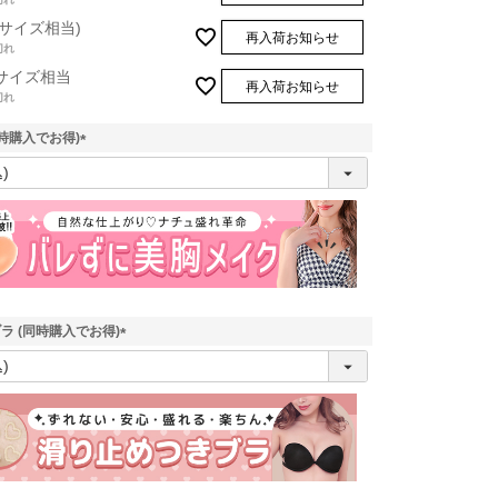
Mサイズ相当)
再入荷お知らせ
切れ
Lサイズ相当
再入荷お知らせ
切れ
時購入でお得)
(
必
須
)
ラ (同時購入でお得)
(
必
須
)