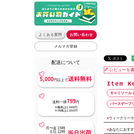
よくある質問
お問い合わせ
メルマガ登録
配送について
レビューを
5,000
送料無料
円以上で
キャミソール 
799
送料一律
円
バースデープ
※離島は1,099円
※沖縄は2,000円
■
ウィークリーラ
月〜金 15時
■
あなたにおすす
当日出荷
土日 12時