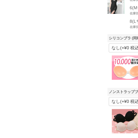
6(
在庫
8(
在庫
シリコンブラ (同
ノンストラップブ