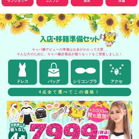
ランジェリー
コスプレ
浴衣
水着
入店・移籍準備セット
キャバ嬢デビューの準備はお金がかかって大変...
そんな方のために、キャバ嬢必需品が揃うセットをご用意しました！
ドレス
バッグ
シリコンブラ
アクセ
4点全て選べてこの価格！