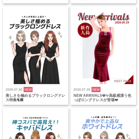
2026.07.30
NEW
2026.07.29
NEW
美しさを極めるブラックロングドレ
NEW ARRIVALS💎✨高級感漂う色
ス特集🐈‍⬛
っぽロングドレスが登場❤️