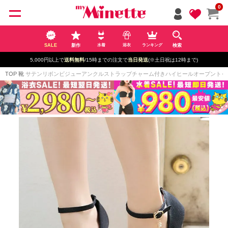
ペー
0
ジト
ップ
へ
SALE
新作
検索
水着
浴衣
ランキング
5,000円以上で
送料無料
/15時までの注文で
当日発送
(※土日祝は12時まで)
TOP
靴
サテンリボンビジューアンクルストラップチャーム付きハイヒールオープントゥパンプス