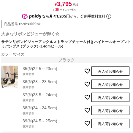
3,795
¥
38
[
ポイント付与 ]
なら
月々1,265円
から。分割手数料無料
商品番号
rr-shxl009bk
大きなリボンビジューが輝く☆
サテンリボンビジューアンクルストラップチャーム付きハイヒールオープント
ゥパンプス (ブラック) (14cmヒール)
カラー
サイズ
ブラック
35(約22.5～23cm)
再入荷お知らせ
在庫切れ
36(約23～23.5cm)
再入荷お知らせ
在庫切れ
37(約23.5～24cm)
再入荷お知らせ
在庫切れ
38(約24～24.5cm)
再入荷お知らせ
在庫切れ
39(約24.5～25cm)
再入荷お知らせ
在庫切れ