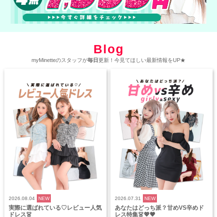
Blog
myMinetteのスタッフが
毎日
更新！今見てほしい最新情報をUP★
2026.08.04
NEW
2026.07.31
NEW
実際に選ばれている♡レビュー人気
あなたはどっち派？甘めVS辛めド
ドレス👗
レス特集👗💖🖤