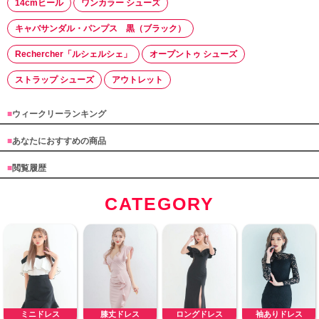
14cmヒール
ワンカラー シューズ
キャバサンダル・パンプス 黒（ブラック）
Rechercher「ルシェルシェ」
オープントゥ シューズ
ストラップ シューズ
アウトレット
■
ウィークリーランキング
■
あなたにおすすめの商品
■
閲覧履歴
CATEGORY
ミニドレス
膝丈ドレス
ロングドレス
袖ありドレス