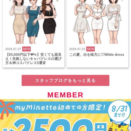
2026.07.27
NEW
2026.07.23
NEW
【¥5,000円以下💸✨】安くても高見
この夏、白を味方に♡White dress
え！失敗しないキャバドレスの選び
方＆神コスパドレス5選👗
スタッフブログをもっと見る
MEMBER