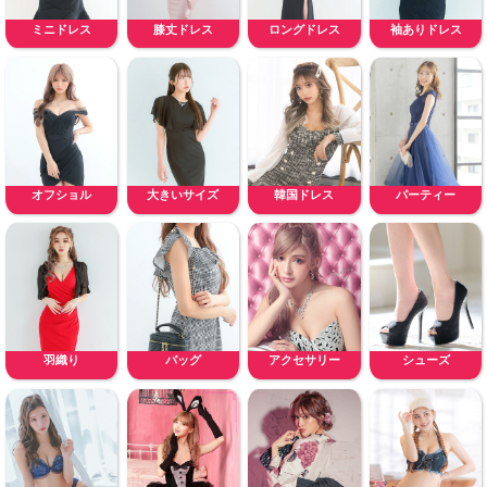
ミニドレス
膝丈ドレス
ロングドレス
袖ありドレス
オフショル
大きいサイズ
韓国ドレス
パーティー
羽織り
バッグ
アクセサリー
シューズ