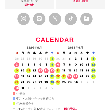
5,000円以上で
最短当日発送
送料無料
CALENDAR
2026年8月
2026年9月
日
月
火
水
木
金
土
日
月
火
水
木
金
土
26
27
28
29
30
31
1
30
31
1
2
3
4
5
2
3
4
5
6
7
8
6
7
8
9
10
11
12
9
10
11
12
13
14
15
13
14
15
16
17
18
19
16
17
18
19
20
21
22
20
21
22
23
24
25
26
23
24
25
26
27
28
29
27
28
29
30
1
2
3
30
31
1
2
3
4
5
■
休業日
■
受注・お問い合わせ業務のみ
■
発送業務のみ
平日15時・土日祝12時までのご注文で 
即日発送。