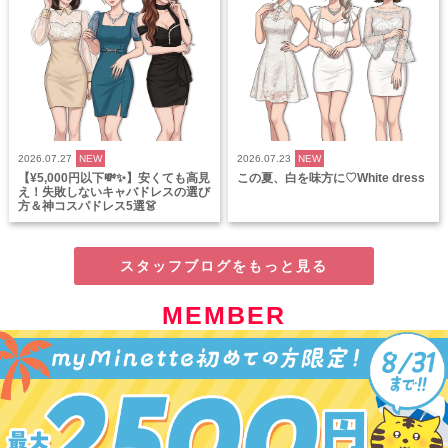
2026.07.27
NEW
2026.07.23
NEW
【¥5,000円以下💸✨】安くても高見
この夏、白を味方に♡White dress
え！失敗しないキャバドレスの選び
方＆神コスパドレス5選👗
スタッフブログをもっと見る
MEMBER