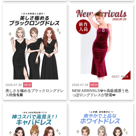
2026.07.30
NEW
2026.07.29
NEW
美しさを極めるブラックロングドレ
NEW ARRIVALS💎✨高級感漂う色
ス特集🐈‍⬛
っぽロングドレスが登場❤️