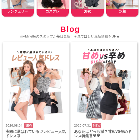
ランジェリー
コスプレ
浴衣
水着
Blog
myMinetteのスタッフが
毎日
更新！今見てほしい最新情報をUP★
2026.08.04
NEW
2026.07.31
NEW
実際に選ばれている♡レビュー人気
あなたはどっち派？甘めVS辛めド
ドレス👗
レス特集👗💖🖤