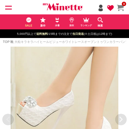
ペー
0
ジト
ップ
へ
SALE
新作
検索
水着
浴衣
ランキング
5,000円以上で
送料無料
/15時までの注文で
当日発送
(※土日祝は12時まで)
TOP
靴
大粒キラキラハイヒールビジューホワイトレースオープントゥワンカラーパンプス(ホ