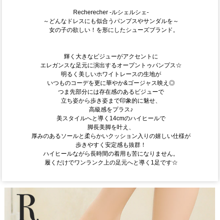
Recherecher -ルシェルシェ-
～どんなドレスにも似合うパンプスやサンダルを～
女の子の欲しい！を形にしたシューズブランド。
輝く大きなビジューがアクセントに
エレガンスな足元に演出するオープントゥパンプス☆
明るく美しいホワイトレースの生地が
いつものコーデを更に華やか&ゴージャス映え◎
つま先部分には存在感のあるビジューで
立ち姿から歩き姿まで印象的に魅せ、
高級感をプラス♪
美スタイルへと導く14cmのハイヒールで
脚長美脚を叶え、
厚みのあるソールと柔らかいクッション入りの嬉しい仕様が
歩きやすく安定感も抜群！
ハイヒールながら長時間の着用も苦になりません。
履くだけでワンランク上の足元へと導く1足です☆