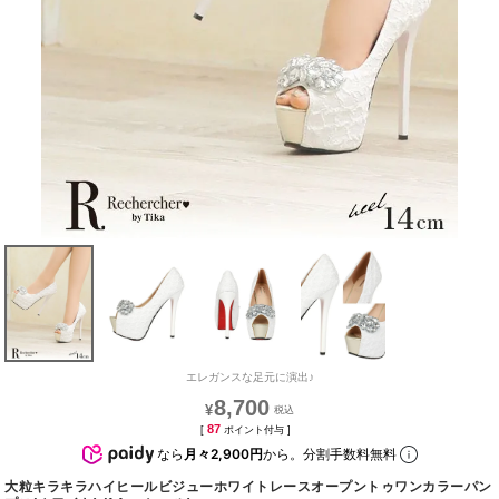
エレガンスな足元に演出♪
8,700
¥
87
[
ポイント付与 ]
なら
月々2,900円
から。分割手数料無料
大粒キラキラハイヒールビジューホワイトレースオープントゥワンカラーパン