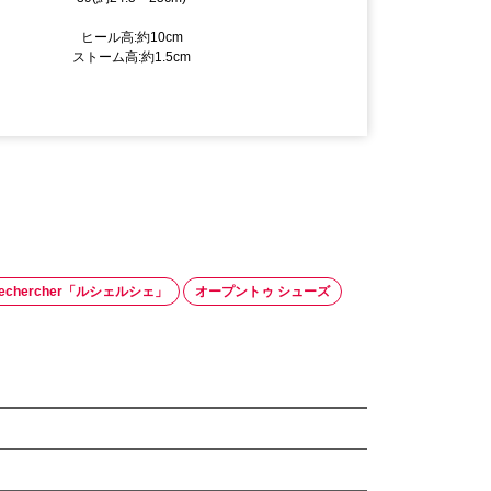
ヒール高:約10cm
ストーム高:約1.5cm
echercher「ルシェルシェ」
オープントゥ シューズ