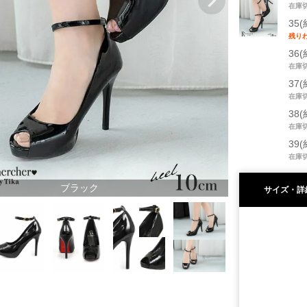
在庫
35(
残り
36(
在庫
37(
在庫
38(
在庫
39(
在庫
ブラック
サイズ・詳