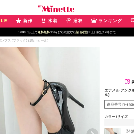
ALE
新作
水着
浴衣
ランキング
5,000円以上で
送料無料
/15時までの注文で
当日発送
(※土日祝は12時まで)
ス (ブラック) (10cmヒール)
エナメル アンクル
ル)
商品番号
rr-shg
カラー
サイズ
34(