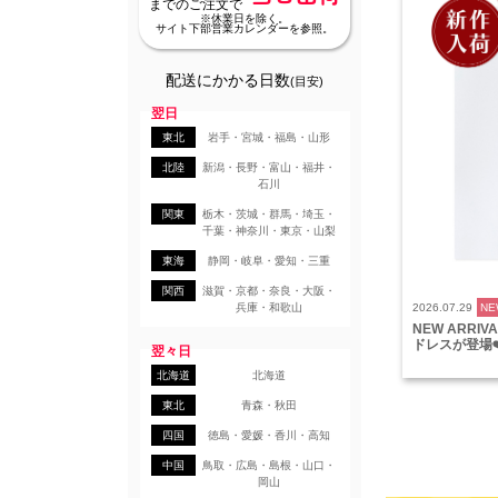
までのご注文で
※休業日を除く。
サイト下部営業カレンダーを参照。
配送にかかる日数
(目安)
翌日
東北
岩手・宮城・福島・山形
北陸
新潟・長野・富山・福井・
石川
関東
栃木・茨城・群馬・埼玉・
千葉・神奈川・東京・山梨
東海
静岡・岐阜・愛知・三重
関西
滋賀・京都・奈良・大阪・
兵庫・和歌山
2026.07.29
NE
NEW ARRI
ドレスが登場❤
翌々日
北海道
北海道
東北
青森・秋田
四国
徳島・愛媛・香川・高知
中国
鳥取・広島・島根・山口・
岡山