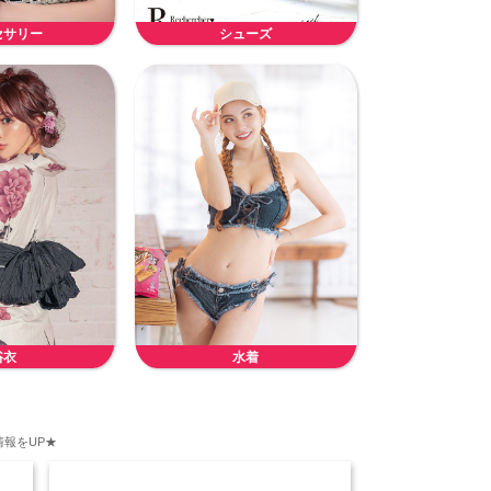
セサリー
シューズ
浴衣
水着
報をUP★