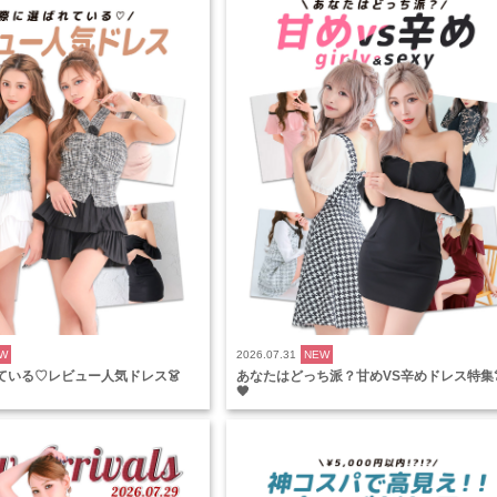
W
2026.07.31
NEW
ている♡レビュー人気ドレス👗
あなたはどっち派？甘めVS辛めドレス特集👗
🖤