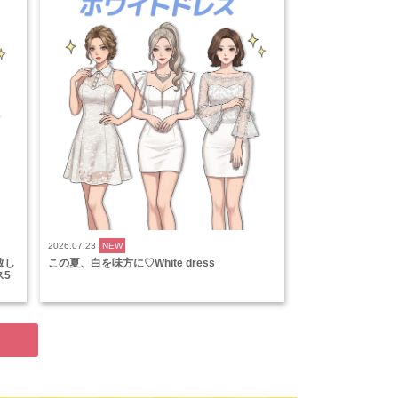
2026.07.23
NEW
敗し
この夏、白を味方に♡White dress
ス5