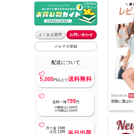
よくある質問
お問い合わせ
メルマガ登録
配送について
5,000
送料無料
円以上で
2026.08.04
NE
799
実際に選ばれ
送料一律
円
※離島は1,099円
※沖縄は2,000円
月〜金 15時
当日出荷
土日 12時