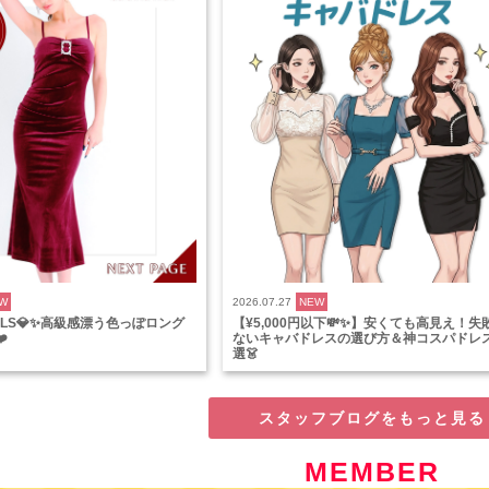
W
2026.07.27
NEW
VALS💎✨高級感漂う色っぽロング
【¥5,000円以下💸✨】安くても高見え！失
️
ないキャバドレスの選び方＆神コスパドレ
選👗
スタッフブログをもっと見る
MEMBER