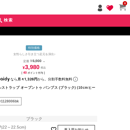
ペー
0
ジト
ップ
検索
へ
特別価格
女性らしさ引き立つ足元を演出♪
¥
6,900
定価
→
3,980
¥
40
[
ポイント付与 ]
なら
月々1,326円
から。分割手数料無料
ストラップ オープントゥ パンプス (ブラック) (10cmヒー
y1128006bk
ブラック
約22～22.5cm)
再入荷お知らせ