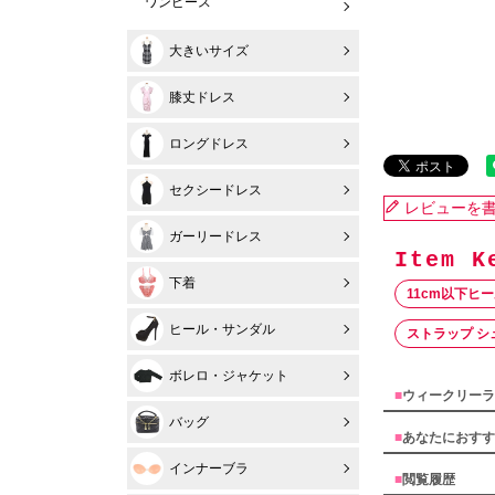
ワンピース
大きいサイズ
膝丈ドレス
ロングドレス
セクシードレス
レビューを
ガーリードレス
下着
11cm以下ヒ
ヒール・サンダル
ストラップ シ
ボレロ・ジャケット
■
ウィークリーラ
バッグ
■
あなたにおすす
インナーブラ
■
閲覧履歴