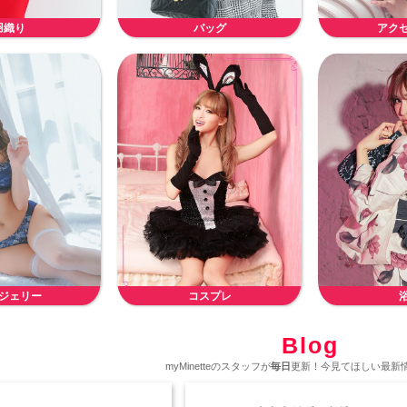
羽織り
バッグ
アク
ジェリー
コスプレ
Blog
myMinetteのスタッフが
毎日
更新！今見てほしい最新情