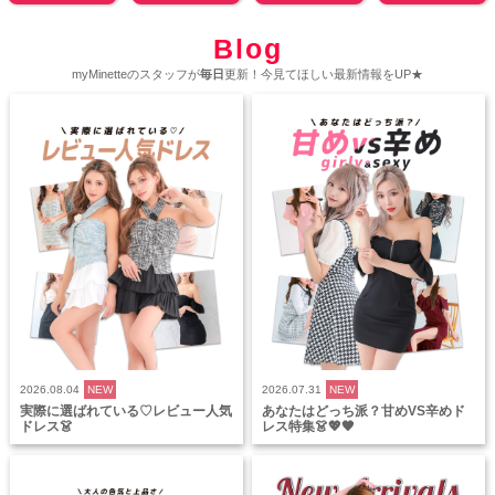
Blog
myMinetteのスタッフが
毎日
更新！今見てほしい最新情報をUP★
2026.08.04
NEW
2026.07.31
NEW
実際に選ばれている♡レビュー人気
あなたはどっち派？甘めVS辛めド
ドレス👗
レス特集👗💖🖤