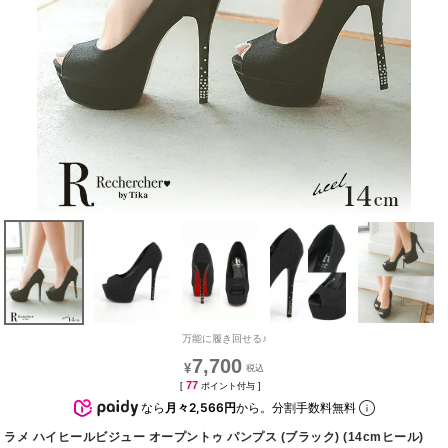
万能に履き回せる♪
7,700
¥
77
[
ポイント付与 ]
なら
月々2,566円
から。分割手数料無料
ラメ ハイヒールビジュー オープントゥ パンプス (ブラック) (14cmヒール)