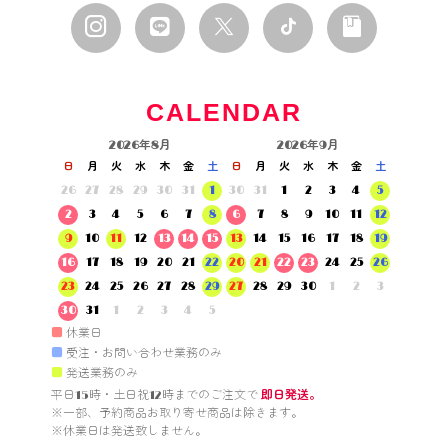
CALENDAR
2026年8月
2026年9月
日
月
火
水
木
金
土
日
月
火
水
木
金
土
26
27
28
29
30
31
1
30
31
1
2
3
4
5
2
3
4
5
6
7
8
6
7
8
9
10
11
12
9
10
11
12
13
14
15
13
14
15
16
17
18
19
16
17
18
19
20
21
22
20
21
22
23
24
25
26
23
24
25
26
27
28
29
27
28
29
30
1
2
3
30
31
1
2
3
4
5
■
休業日
■
受注・お問い合わせ業務のみ
■
発送業務のみ
平日15時・土日祝12時までのご注文で 
即日発送。
※一部、予約商品お取り寄せ商品は除きます。

※休業日は発送致しません。
