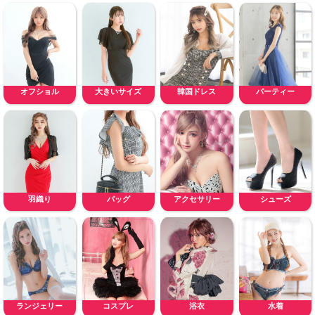
オフショル
大きいサイズ
韓国ドレス
パーティー
羽織り
バッグ
アクセサリー
シューズ
ランジェリー
コスプレ
浴衣
水着