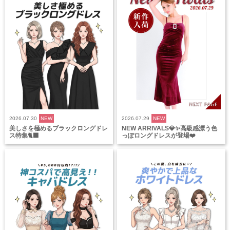
2026.07.30
NEW
2026.07.29
NEW
美しさを極めるブラックロングドレ
NEW ARRIVALS💎✨高級感漂う色
ス特集🐈‍⬛
っぽロングドレスが登場❤️