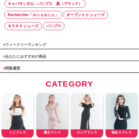
キャバサンダル・パンプス 黒（ブラック）
Rechercher「ルシェルシェ」
オープントゥ シューズ
キラキラ シューズ
パンプス
■
ウィークリーランキング
■
あなたにおすすめの商品
■
閲覧履歴
CATEGORY
ミニドレス
膝丈ドレス
ロングドレス
袖ありドレス