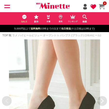
ペー
0
ジト
ップ
へ
SALE
新作
検索
水着
浴衣
ランキング
5,000円以上で
送料無料
/15時までの注文で
当日発送
(※土日祝は12時まで)
TOP
靴
ラメ ハイヒールビジュー オープントゥ パンプス (ブラック) (14cmヒール)