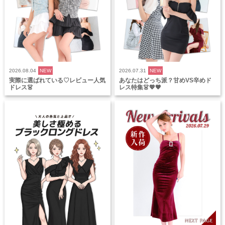
2026.08.04
NEW
2026.07.31
NEW
実際に選ばれている♡レビュー人気
あなたはどっち派？甘めVS辛めド
ドレス👗
レス特集👗💖🖤