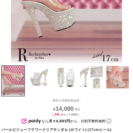
脚長＆美脚効果抜群♪
14,080
¥
141
[
ポイント付与 ]
なら
月々4,693円
から。分割手数料無料
パールビジューフラワークリアサンダル (ホワイト) (17cmヒール)