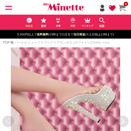
ペー
0
ジト
ップ
へ
SALE
新作
検索
水着
浴衣
ランキング
5,000円以上で
送料無料
/15時までの注文で
当日発送
(※土日祝は12時まで)
TOP
靴
パールビジューフラワークリアサンダル (ホワイト) (17cmヒール)