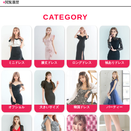
■
閲覧履歴
CATEGORY
ミニドレス
膝丈ドレス
ロングドレス
袖ありドレス
オフショル
大きいサイズ
韓国ドレス
パーティー