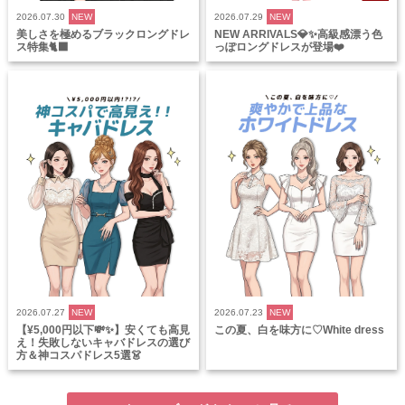
2026.07.30
NEW
2026.07.29
NEW
美しさを極めるブラックロングドレ
NEW ARRIVALS💎✨高級感漂う色
ス特集🐈‍⬛
っぽロングドレスが登場❤️
2026.07.27
NEW
2026.07.23
NEW
【¥5,000円以下💸✨】安くても高見
この夏、白を味方に♡White dress
え！失敗しないキャバドレスの選び
方＆神コスパドレス5選👗