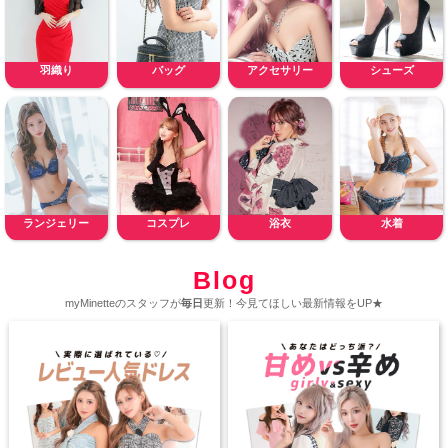
羽織り
バッグ
アクセサリー
シューズ
ランジェリー
コスプレ
浴衣
水着
Blog
myMinetteのスタッフが
毎日
更新！今見てほしい最新情報をUP★