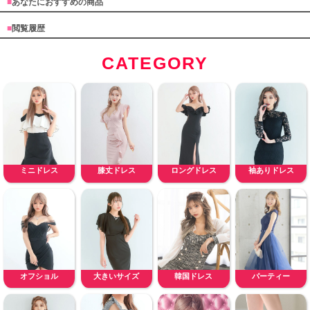
■
あなたにおすすめの商品
■
閲覧履歴
CATEGORY
ミニドレス
膝丈ドレス
ロングドレス
袖ありドレス
オフショル
大きいサイズ
韓国ドレス
パーティー