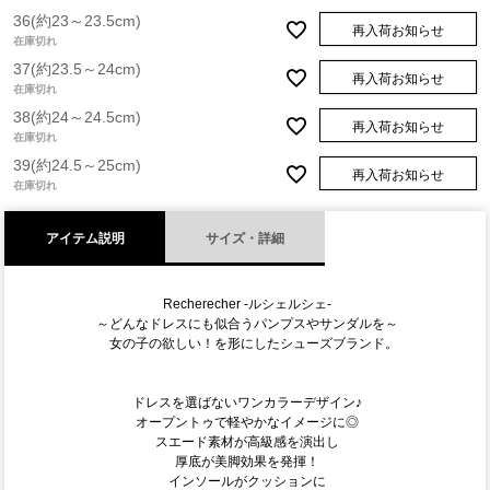
36(約23～23.5cm)
再入荷お知らせ
在庫切れ
37(約23.5～24cm)
再入荷お知らせ
在庫切れ
38(約24～24.5cm)
再入荷お知らせ
在庫切れ
39(約24.5～25cm)
再入荷お知らせ
在庫切れ
アイテム説明
サイズ・詳細
Recherecher -ルシェルシェ-
～どんなドレスにも似合うパンプスやサンダルを～
女の子の欲しい！を形にしたシューズブランド。
ドレスを選ばないワンカラーデザイン♪
オープントゥで軽やかなイメージに◎
スエード素材が高級感を演出し
厚底が美脚効果を発揮！
インソールがクッションに