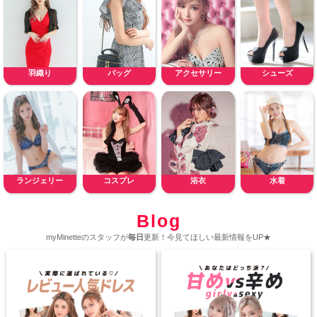
羽織り
バッグ
アクセサリー
シューズ
ランジェリー
コスプレ
浴衣
水着
Blog
myMinetteのスタッフが
毎日
更新！今見てほしい最新情報をUP★