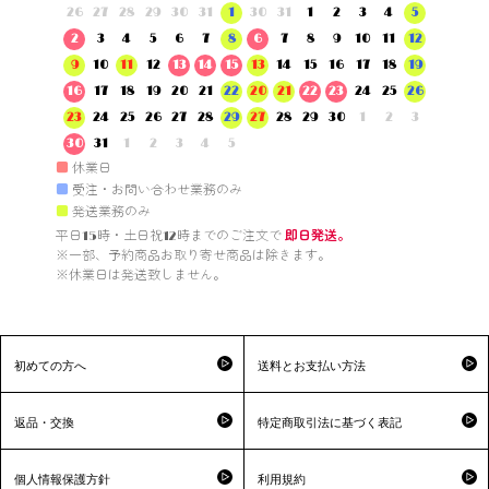
26
27
28
29
30
31
1
30
31
1
2
3
4
5
2
3
4
5
6
7
8
6
7
8
9
10
11
12
9
10
11
12
13
14
15
13
14
15
16
17
18
19
16
17
18
19
20
21
22
20
21
22
23
24
25
26
23
24
25
26
27
28
29
27
28
29
30
1
2
3
30
31
1
2
3
4
5
■
休業日
■
受注・お問い合わせ業務のみ
■
発送業務のみ
平日15時・土日祝12時までのご注文で 
即日発送。
※一部、予約商品お取り寄せ商品は除きます。

※休業日は発送致しません。

初めての方へ
送料とお支払い方法
返品・交換
特定商取引法に基づく表記
個人情報保護方針
利用規約