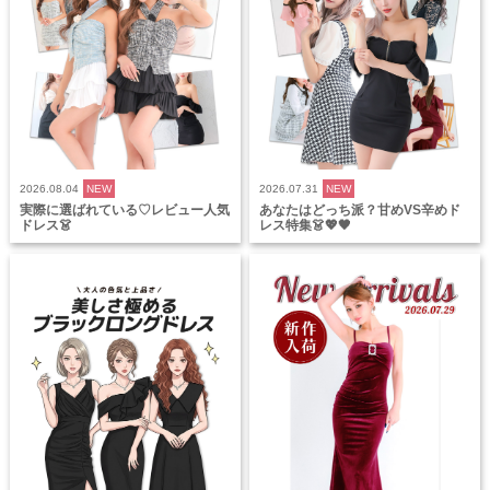
2026.08.04
NEW
2026.07.31
NEW
実際に選ばれている♡レビュー人気
あなたはどっち派？甘めVS辛めド
ドレス👗
レス特集👗💖🖤