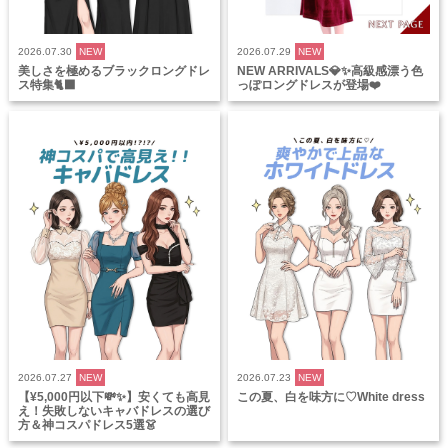
2026.07.30
NEW
2026.07.29
NEW
美しさを極めるブラックロングドレ
NEW ARRIVALS💎✨高級感漂う色
ス特集🐈‍⬛
っぽロングドレスが登場❤️
2026.07.27
NEW
2026.07.23
NEW
【¥5,000円以下💸✨】安くても高見
この夏、白を味方に♡White dress
え！失敗しないキャバドレスの選び
方＆神コスパドレス5選👗