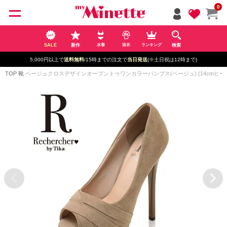
ペー
0
ジト
ップ
へ
SALE
新作
検索
水着
浴衣
ランキング
5,000円以上で
送料無料
/15時までの注文で
当日発送
(※土日祝は12時まで)
TOP
靴
ベージュクロスデザインオープントゥワンカラーパンプス(ベージュ) (14cmヒー