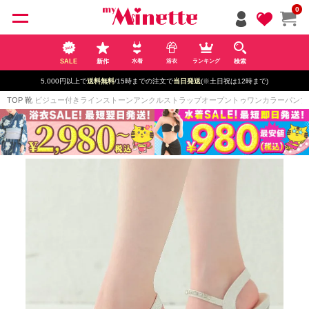
ペー
0
ジト
ップ
へ
SALE
新作
検索
水着
浴衣
ランキング
5,000円以上で
送料無料
/15時までの注文で
当日発送
(※土日祝は12時まで)
TOP
靴
ビジュー付きラインストーンアンクルストラップオープントゥワンカラーパンプス(ホ