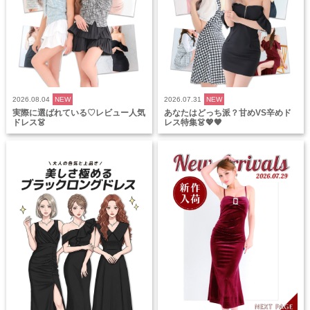
2026.08.04
NEW
2026.07.31
NEW
実際に選ばれている♡レビュー人気
あなたはどっち派？甘めVS辛めド
ドレス👗
レス特集👗💖🖤