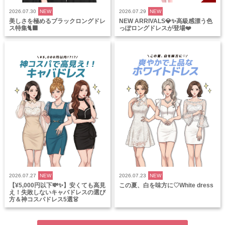
2026.07.30
NEW
2026.07.29
NEW
美しさを極めるブラックロングドレ
NEW ARRIVALS💎✨高級感漂う色
ス特集🐈‍⬛
っぽロングドレスが登場❤️
2026.07.27
NEW
2026.07.23
NEW
【¥5,000円以下💸✨】安くても高見
この夏、白を味方に♡White dress
え！失敗しないキャバドレスの選び
方＆神コスパドレス5選👗