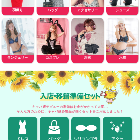
羽織り
バッグ
アクセサリー
シューズ
ランジェリー
コスプレ
浴衣
水着
入店・移籍準備セット
キャバ嬢デビューの準備はお金がかかって大変...
そんな方のために、キャバ嬢必需品が揃うセットをご用意しました！
ドレス
バッグ
シリコンブラ
アクセ