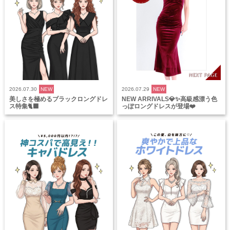
2026.07.30
NEW
2026.07.29
NEW
美しさを極めるブラックロングドレ
NEW ARRIVALS💎✨高級感漂う色
ス特集🐈‍⬛
っぽロングドレスが登場❤️