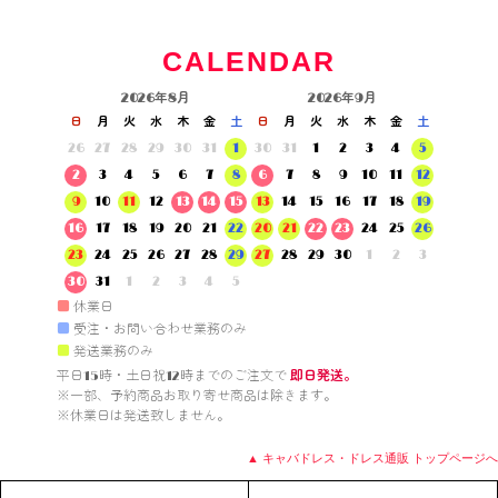
CALENDAR
2026年8月
2026年9月
日
月
火
水
木
金
土
日
月
火
水
木
金
土
26
27
28
29
30
31
1
30
31
1
2
3
4
5
2
3
4
5
6
7
8
6
7
8
9
10
11
12
9
10
11
12
13
14
15
13
14
15
16
17
18
19
16
17
18
19
20
21
22
20
21
22
23
24
25
26
23
24
25
26
27
28
29
27
28
29
30
1
2
3
30
31
1
2
3
4
5
■
休業日
■
受注・お問い合わせ業務のみ
■
発送業務のみ
平日15時・土日祝12時までのご注文で 
即日発送。
※一部、予約商品お取り寄せ商品は除きます。

※休業日は発送致しません。

▲ キャバドレス・ドレス通販 トップページへ