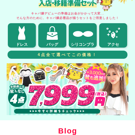
入店・移籍準備セット
キャバ嬢デビューの準備はお金がかかって大変...
そんな方のために、キャバ嬢必需品が揃うセットをご用意しました！
ドレス
バッグ
シリコンブラ
アクセ
4点全て選べてこの価格！
Blog