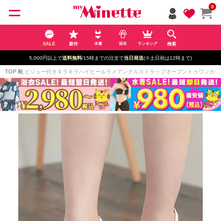
ペー
0
ジト
ップ
へ
SALE
新作
検索
水着
浴衣
ランキング
5,000円以上で
送料無料
/15時までの注文で
当日発送
(※土日祝は12時まで)
TOP
靴
ビジュー付きキラキラハイヒールラメアンクルストラップオープントゥワンカラーパン