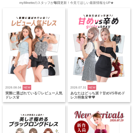
myMinetteのスタッフが
毎日
更新！今見てほしい最新情報をUP★
2026.08.04
NEW
2026.07.31
NEW
実際に選ばれている♡レビュー人気
あなたはどっち派？甘めVS辛めド
ドレス👗
レス特集👗💖🖤