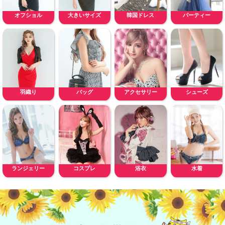
オフショル
大きいサイズ
韓国ドレス
パーティー
羽織り
バッグ
アクセサリー
シューズ
ランジェリー
コスプレ
浴衣
水着