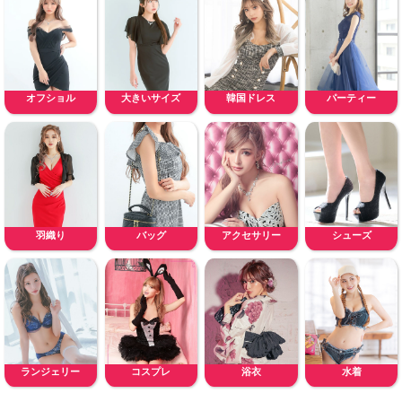
オフショル
大きいサイズ
韓国ドレス
パーティー
羽織り
バッグ
アクセサリー
シューズ
ランジェリー
コスプレ
浴衣
水着