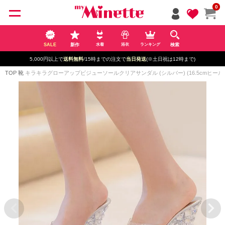
ペー
0
ジト
ップ
へ
SALE
新作
検索
水着
浴衣
ランキング
5,000円以上で
送料無料
/15時までの注文で
当日発送
(※土日祝は12時まで)
TOP
靴
キラキラグローアップビジューソールクリアサンダル (シルバー) (16.5cmヒール