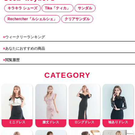
キラキラ シューズ
Tika「ティカ」
サンダル
Rechercher「ルシェルシェ」
クリアサンダル
■
ウィークリーランキング
■
あなたにおすすめの商品
■
閲覧履歴
CATEGORY
ミニドレス
膝丈ドレス
ロングドレス
袖ありドレス