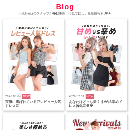
Blog
myMinetteのスタッフが
毎日
更新！今見てほしい最新情報をUP★
2026.08.04
NEW
2026.07.31
NEW
実際に選ばれている♡レビュー人気
あなたはどっち派？甘めVS辛めド
ドレス👗
レス特集👗💖🖤