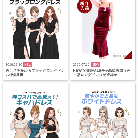
2026.07.30
NEW
2026.07.29
NEW
美しさを極めるブラックロングドレ
NEW ARRIVALS💎✨高級感漂う色
ス特集🐈‍⬛
っぽロングドレスが登場❤️