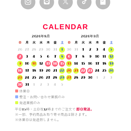
CALENDAR
2026年8月
2026年9月
日
月
火
水
木
金
土
日
月
火
水
木
金
土
26
27
28
29
30
31
1
30
31
1
2
3
4
5
2
3
4
5
6
7
8
6
7
8
9
10
11
12
9
10
11
12
13
14
15
13
14
15
16
17
18
19
16
17
18
19
20
21
22
20
21
22
23
24
25
26
23
24
25
26
27
28
29
27
28
29
30
1
2
3
30
31
1
2
3
4
5
■
休業日
■
受注・お問い合わせ業務のみ
■
発送業務のみ
平日15時・土日祝12時までのご注文で 
即日発送。
※一部、予約商品お取り寄せ商品は除きます。

※休業日は発送致しません。
