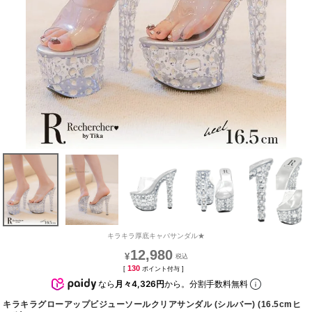
キラキラ厚底キャバサンダル★
12,980
¥
130
[
ポイント付与 ]
なら
月々4,326円
から。分割手数料無料
キラキラグローアップビジューソールクリアサンダル (シルバー) (16.5cmヒ