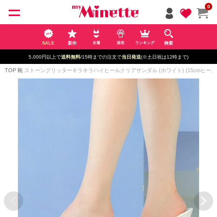
ペー
0
ジト
ップ
へ
SALE
新作
検索
水着
浴衣
ランキング
5,000円以上で
送料無料
/15時までの注文で
当日発送
(※土日祝は12時まで)
TOP
靴
ストーングリッターキラキラハイヒールクリアサンダル (ホワイト) (15cmヒール