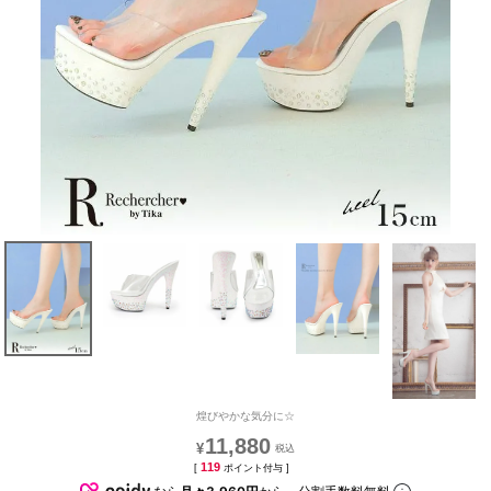
煌びやかな気分に☆
11,880
¥
119
[
ポイント付与 ]