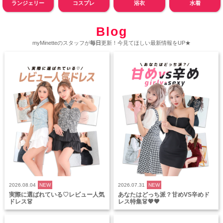
ランジェリー
コスプレ
浴衣
水着
Blog
myMinetteのスタッフが
毎日
更新！今見てほしい最新情報をUP★
2026.08.04
NEW
2026.07.31
NEW
実際に選ばれている♡レビュー人気
あなたはどっち派？甘めVS辛めド
ドレス👗
レス特集👗💖🖤