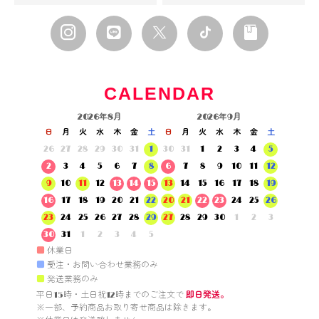
CALENDAR
2026年8月
2026年9月
日
月
火
水
木
金
土
日
月
火
水
木
金
土
26
27
28
29
30
31
1
30
31
1
2
3
4
5
2
3
4
5
6
7
8
6
7
8
9
10
11
12
9
10
11
12
13
14
15
13
14
15
16
17
18
19
16
17
18
19
20
21
22
20
21
22
23
24
25
26
23
24
25
26
27
28
29
27
28
29
30
1
2
3
30
31
1
2
3
4
5
■
休業日
■
受注・お問い合わせ業務のみ
■
発送業務のみ
平日15時・土日祝12時までのご注文で 
即日発送。
※一部、予約商品お取り寄せ商品は除きます。
