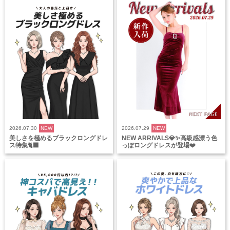
2026.07.30
NEW
2026.07.29
NEW
美しさを極めるブラックロングドレ
NEW ARRIVALS💎✨高級感漂う色
ス特集🐈‍⬛
っぽロングドレスが登場❤️