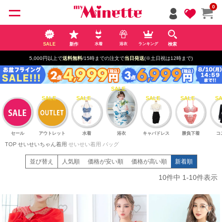
ペー
0
ジト
ップ
へ
SALE
新作
検索
水着
浴衣
ランキング
5,000円以上で
送料無料
/15時までの注文で
当日発送
(※土日祝は12時まで)
セール
アウトレット
水着
浴衣
キャバドレス
勝負下着
コ
TOP
せいせいちゃん着用
せいせい着用 バッグ
並び替え
人気順
価格が安い順
価格が高い順
新着順
10
件中
1
-
10
件表示