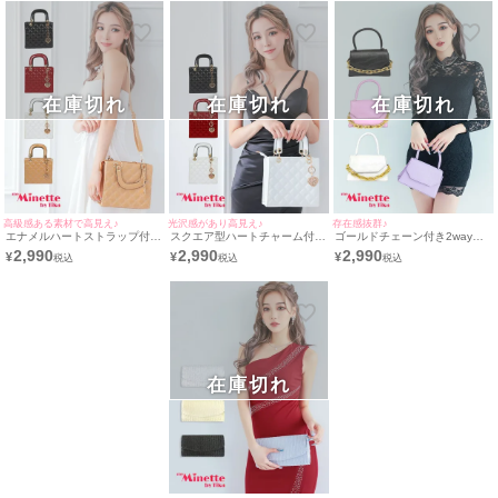
在庫切れ
在庫切れ
在庫切れ
高級感ある素材で高見え♪
光沢感があり高見え♪
存在感抜群♪
エナメルハートストラップ付き
スクエア型ハートチャーム付き
ゴールドチェーン付き2wayプ
2wayハンドプチプラミニバッ
2wayハンドプチプラミニバッ
チプラミニバッグ[myMinette/
2,990
2,990
2,990
¥
¥
¥
グ[myMinette/マイミネット]
グ[myMinette/マイミネット]
マイミネット]
在庫切れ