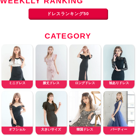
WEEKLLY RANKING
ドレスランキング50
CATEGORY
ミニドレス
膝丈ドレス
ロングドレス
袖ありドレス
オフショル
大きいサイズ
韓国ドレス
パーティー