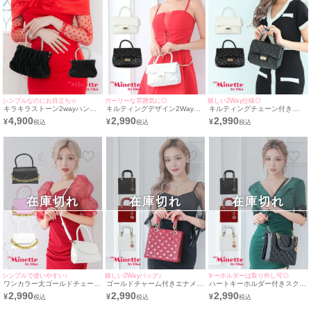
シンプルなのにお目立ち☆
ガーリーな雰囲気に◎
嬉しい2Way仕様◎
キラキラストーン2wayハンド
キルティングデザイン2Wayプ
キルティングチェーン付き
ルギャザーミニバッグ
チプラミニバッグ[myMinette/
2wayプチプラミニバッグ
4,900
2,990
2,990
¥
¥
¥
マイミネット]
[myMinette/マイミネット]
在庫切れ
在庫切れ
在庫切れ
シンプルで使いやすい♪
嬉しい2Wayバッグ♪
キーホルダーは取り外し可◎
ワンカラー太ゴールドチェーン
ゴールドチャーム付きエナメル
ハートキーホルダー付きスクエ
付き2wayプチプラミニバッグ
2wayハンドプチプラミニバッ
ア2wayハンドプチプラミニバ
2,990
2,990
2,990
¥
¥
¥
[myMinette/マイミネット]
グ[myMinette/マイミネット]
ッグ[myMinette/マイミネット]