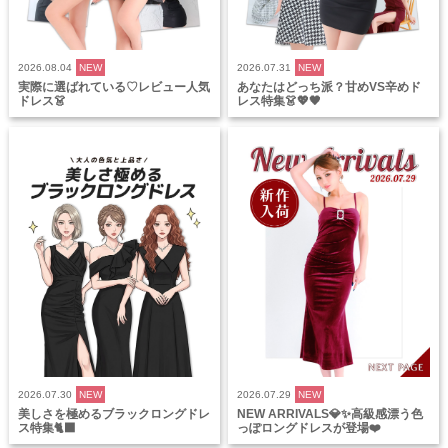
2026.08.04
NEW
2026.07.31
NEW
実際に選ばれている♡レビュー人気
あなたはどっち派？甘めVS辛めド
ドレス👗
レス特集👗💖🖤
2026.07.30
NEW
2026.07.29
NEW
美しさを極めるブラックロングドレ
NEW ARRIVALS💎✨高級感漂う色
ス特集🐈‍⬛
っぽロングドレスが登場❤️