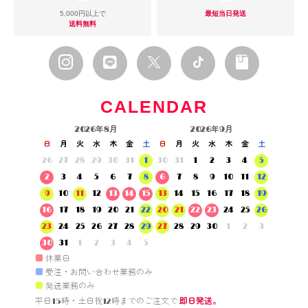
5,000円以上で
最短当日発送
送料無料
CALENDAR
2026年8月
2026年9月
日
月
火
水
木
金
土
日
月
火
水
木
金
土
26
27
28
29
30
31
1
30
31
1
2
3
4
5
2
3
4
5
6
7
8
6
7
8
9
10
11
12
9
10
11
12
13
14
15
13
14
15
16
17
18
19
16
17
18
19
20
21
22
20
21
22
23
24
25
26
23
24
25
26
27
28
29
27
28
29
30
1
2
3
30
31
1
2
3
4
5
■
休業日
■
受注・お問い合わせ業務のみ
■
発送業務のみ
平日15時・土日祝12時までのご注文で 
即日発送。