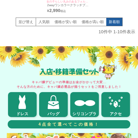
女の子らしい丸みのあるフォルムがcute♪
2wayワンカラークラッチプリ
ーツ風プチプラオケージョンミ
2,990
¥
ニバッグ[myMinette/マイミネ
ット]
並び替え
人気順
価格が安い順
価格が高い順
新着順
10
件中
1
-
10
件表示
入店・移籍準備セット
キャバ嬢デビューの準備はお金がかかって大変...
そんな方のために、キャバ嬢必需品が揃うセットをご用意しました！
ドレス
バッグ
シリコンブラ
アクセ
4点全て選べてこの価格！