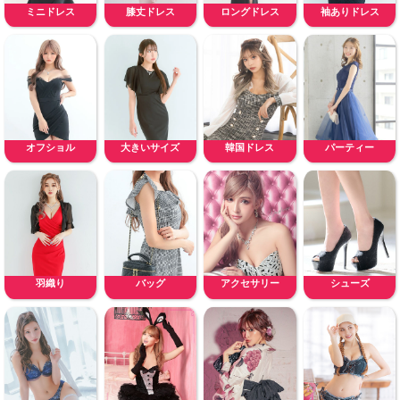
ミニドレス
膝丈ドレス
ロングドレス
袖ありドレス
オフショル
大きいサイズ
韓国ドレス
パーティー
羽織り
バッグ
アクセサリー
シューズ