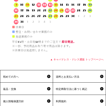
9
10
11
12
13
14
15
13
14
15
16
17
18
19
16
17
18
19
20
21
22
20
21
22
23
24
25
26
23
24
25
26
27
28
29
27
28
29
30
1
2
3
30
31
1
2
3
4
5
■
休業日
■
受注・お問い合わせ業務のみ
■
発送業務のみ
平日15時・土日祝12時までのご注文で 
即日発送。
※一部、予約商品お取り寄せ商品は除きます。

※休業日は発送致しません。

▲ キャバドレス・ドレス通販 トップページへ
初めての方へ
送料とお支払い方法
返品・交換
特定商取引法に基づく表記
個人情報保護方針
利用規約