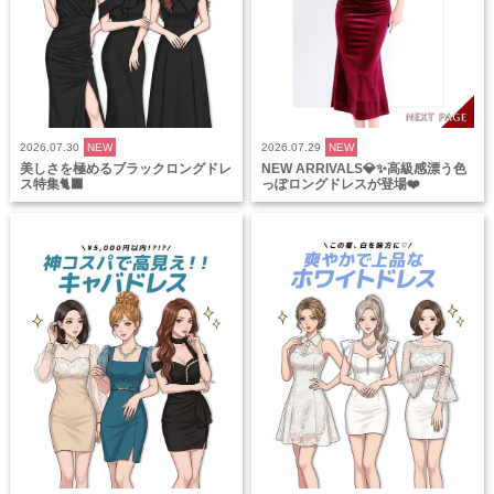
2026.07.30
NEW
2026.07.29
NEW
美しさを極めるブラックロングドレ
NEW ARRIVALS💎✨高級感漂う色
ス特集🐈‍⬛
っぽロングドレスが登場❤️