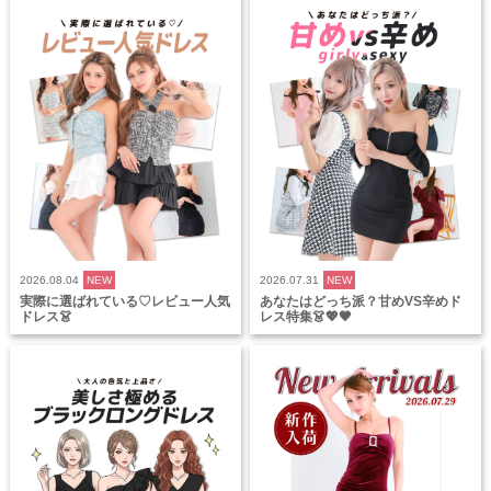
2026.08.04
NEW
2026.07.31
NEW
実際に選ばれている♡レビュー人気
あなたはどっち派？甘めVS辛めド
ドレス👗
レス特集👗💖🖤