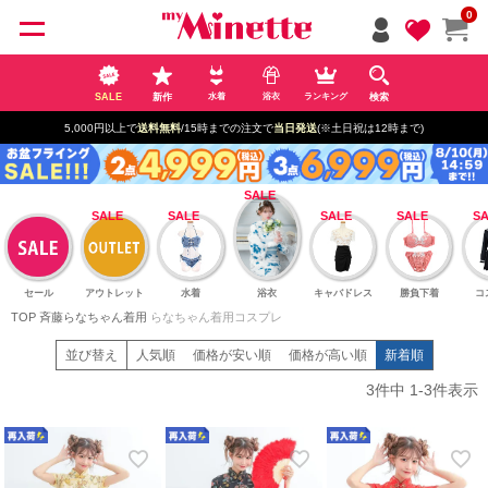
ペー
0
ジト
ップ
へ
SALE
新作
検索
水着
浴衣
ランキング
5,000円以上で
送料無料
/15時までの注文で
当日発送
(※土日祝は12時まで)
セール
アウトレット
水着
浴衣
キャバドレス
勝負下着
コ
TOP
斉藤らなちゃん着用
らなちゃん着用コスプレ
並び替え
人気順
価格が安い順
価格が高い順
新着順
3
件中
1
-
3
件表示