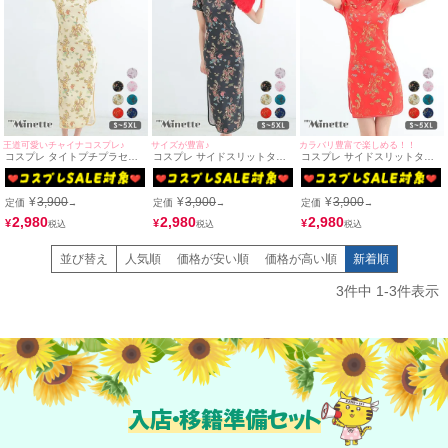
王道可愛いチャイナコスプレ♪
サイズが豊富♪
カラバリ豊富で楽しめる！！
コスプレ タイトプチプラセク
コスプレ サイドスリットタイ
コスプレ サイドスリットタイ
シーサイドスリットロング丈チ
トプチプラセクシーロングチャ
トミニセクシープチプラチャイ
ャイナドレス [1点セット] (チャ
イナドレス [1点セット] (チャイ
ナドレス [1点セット] (チャイナ
イナ服)(S～XXXXXL)
ナ服)(S～XXXXXL)
服)(S～XXXXXL)
¥
3,900
¥
3,900
¥
3,900
定価
定価
定価
→
→
→
2,980
2,980
2,980
¥
¥
¥
並び替え
人気順
価格が安い順
価格が高い順
新着順
3
件中
1
-
3
件表示
入店・移籍準備セット