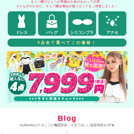
キャバ嬢デビューの準備はお金がかかって大変...
そんな方のために、キャバ嬢必需品が揃うセットをご用意しました！
ドレス
バッグ
シリコンブラ
アクセ
4点全て選べてこの価格！
Blog
myMinetteのスタッフが
毎日
更新！今見てほしい最新情報をUP★