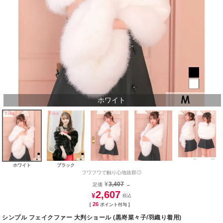
ホワイト
ホワイト
ブラック
フワフワで触り心地抜群◎
¥
3,407
定価
→
2,607
¥
26
[
ポイント付与 ]
シンプル フェイクファー 大判ショール (黒嵜菜々子/羽織り着用)