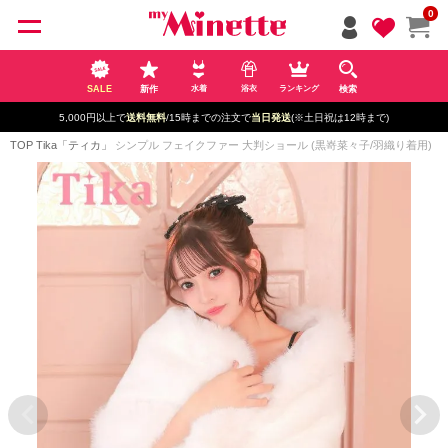
ペー
0
ジト
ップ
へ
SALE
新作
検索
水着
浴衣
ランキング
5,000円以上で
送料無料
/15時までの注文で
当日発送
(※土日祝は12時まで)
TOP
Tika「ティカ」
シンプル フェイクファー 大判ショール (黒嵜菜々子/羽織り着用)