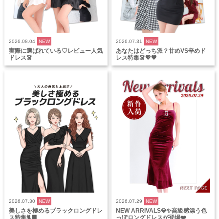
2026.08.04
NEW
2026.07.31
NEW
実際に選ばれている♡レビュー人気
あなたはどっち派？甘めVS辛めド
ドレス👗
レス特集👗💖🖤
2026.07.30
NEW
2026.07.29
NEW
美しさを極めるブラックロングドレ
NEW ARRIVALS💎✨高級感漂う色
ス特集🐈‍⬛
っぽロングドレスが登場❤️