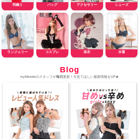
羽織り
バッグ
アクセサリー
シューズ
ランジェリー
コスプレ
浴衣
水着
Blog
myMinetteのスタッフが
毎日
更新！今見てほしい最新情報をUP★