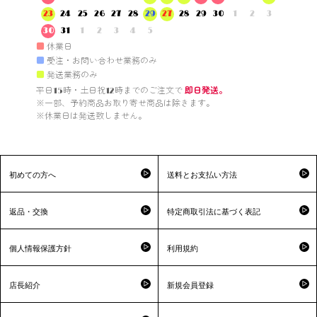
23
24
25
26
27
28
29
27
28
29
30
1
2
3
30
31
1
2
3
4
5
■
休業日
■
受注・お問い合わせ業務のみ
■
発送業務のみ
平日15時・土日祝12時までのご注文で 
即日発送。
※一部、予約商品お取り寄せ商品は除きます。

※休業日は発送致しません。

初めての方へ
送料とお支払い方法
返品・交換
特定商取引法に基づく表記
個人情報保護方針
利用規約
店長紹介
新規会員登録