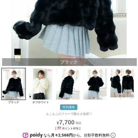
ブラック
ブラック
オフホワイト
特別価格
もこもこのファーで暖かさ抜群♡
7,700
¥
77
[
ポイント付与 ]
なら
月々2,566円
から。分割手数料無料