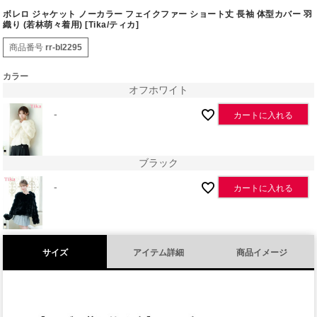
ボレロ ジャケット ノーカラー フェイクファー ショート丈 長袖 体型カバー 羽
織り (若林萌々着用) [Tika/ティカ]
商品番号
rr-bl2295
カラー
オフホワイト
-
カートに入れる
ブラック
-
カートに入れる
サイズ
アイテム詳細
商品イメージ