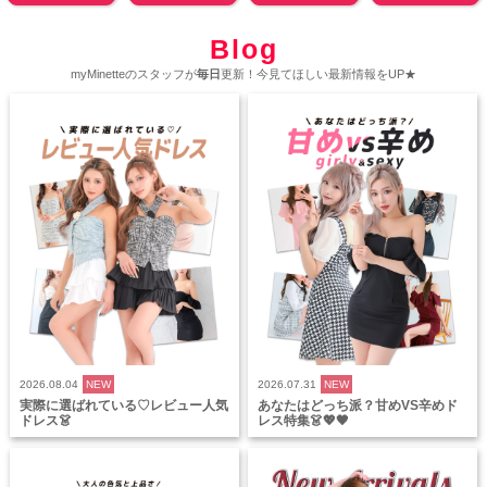
Blog
myMinetteのスタッフが
毎日
更新！今見てほしい最新情報をUP★
2026.08.04
NEW
2026.07.31
NEW
実際に選ばれている♡レビュー人気
あなたはどっち派？甘めVS辛めド
ドレス👗
レス特集👗💖🖤