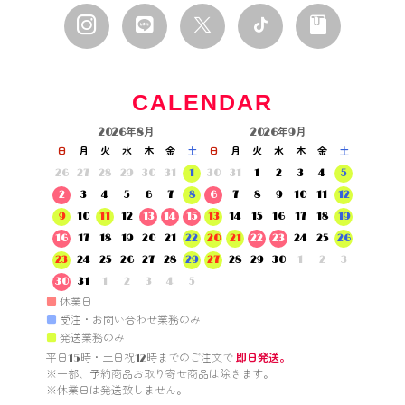
CALENDAR
2026年8月
2026年9月
日
月
火
水
木
金
土
日
月
火
水
木
金
土
26
27
28
29
30
31
1
30
31
1
2
3
4
5
2
3
4
5
6
7
8
6
7
8
9
10
11
12
9
10
11
12
13
14
15
13
14
15
16
17
18
19
16
17
18
19
20
21
22
20
21
22
23
24
25
26
23
24
25
26
27
28
29
27
28
29
30
1
2
3
30
31
1
2
3
4
5
■
休業日
■
受注・お問い合わせ業務のみ
■
発送業務のみ
平日15時・土日祝12時までのご注文で 
即日発送。
※一部、予約商品お取り寄せ商品は除きます。

※休業日は発送致しません。
