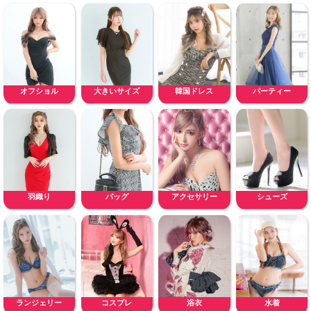
オフショル
大きいサイズ
韓国ドレス
パーティー
羽織り
バッグ
アクセサリー
シューズ
ランジェリー
コスプレ
浴衣
水着