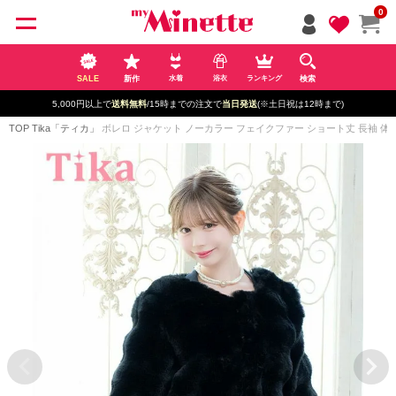
ペー
0
ジト
ップ
へ
SALE
新作
検索
水着
浴衣
ランキング
5,000円以上で
送料無料
/15時までの注文で
当日発送
(※土日祝は12時まで)
TOP
Tika「ティカ」
ボレロ ジャケット ノーカラー フェイクファー ショート丈 長袖 体型カバ