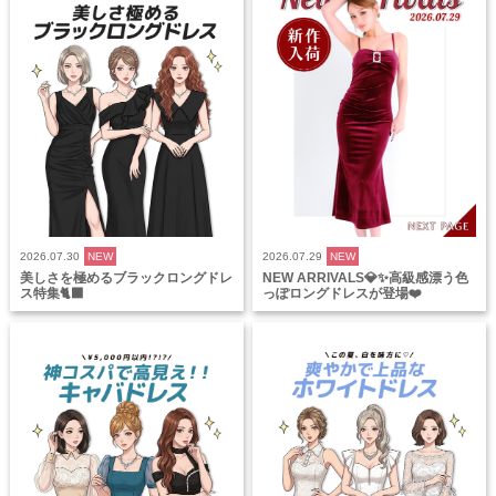
2026.07.30
NEW
2026.07.29
NEW
美しさを極めるブラックロングドレ
NEW ARRIVALS💎✨高級感漂う色
ス特集🐈‍⬛
っぽロングドレスが登場❤️