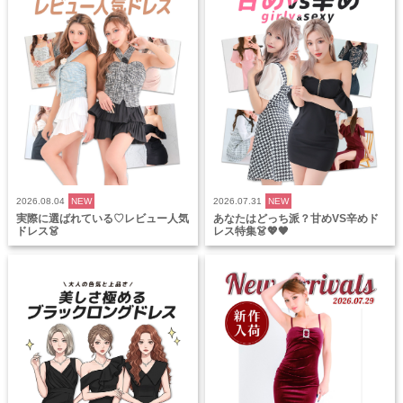
2026.08.04
NEW
2026.07.31
NEW
実際に選ばれている♡レビュー人気
あなたはどっち派？甘めVS辛めド
ドレス👗
レス特集👗💖🖤