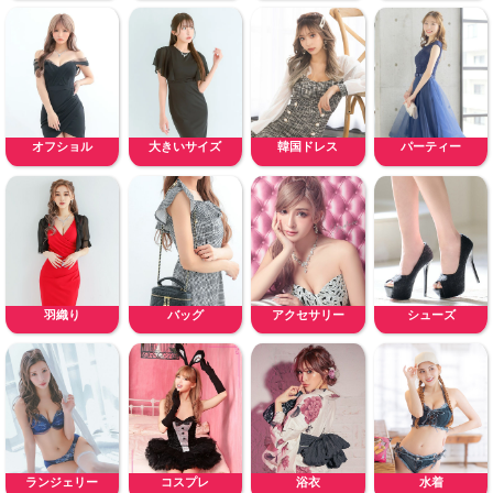
オフショル
大きいサイズ
韓国ドレス
パーティー
羽織り
バッグ
アクセサリー
シューズ
ランジェリー
コスプレ
浴衣
水着