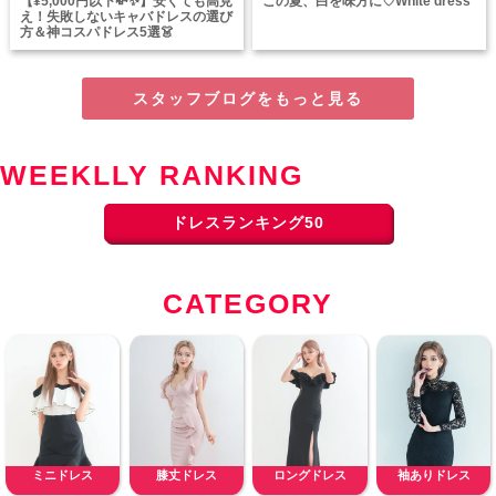
【¥5,000円以下💸✨】安くても高見
この夏、白を味方に♡White dress
え！失敗しないキャバドレスの選び
方＆神コスパドレス5選👗
スタッフブログをもっと見る
WEEKLLY RANKING
ドレスランキング50
CATEGORY
ミニドレス
膝丈ドレス
ロングドレス
袖ありドレス