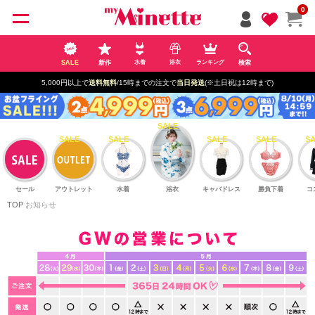
ペー
0
ジト
ップ
へ
SALE
新作
検索
水着
浴衣
ランキング
5,000円以上で
送料無料
/15時までの注文で
当日発送
(※土日祝は12時まで)
セール
アウトレット
水着
浴衣
キャバドレス
勝負下着
コ
TOP
お知らせ