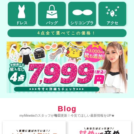
ドレス
バッグ
シリコンブラ
アクセ
4点全て選べてこの価格！
Blog
myMinetteのスタッフが
毎日
更新！今見てほしい最新情報をUP★