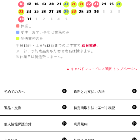
16
17
18
19
20
21
22
20
21
22
23
24
25
26
23
24
25
26
27
28
29
27
28
29
30
1
2
3
30
31
1
2
3
4
5
■
休業日
■
受注・お問い合わせ業務のみ
■
発送業務のみ
平日15時・土日祝12時までのご注文で 
即日発送。
※一部、予約商品お取り寄せ商品は除きます。

※休業日は発送致しません。

▲ キャバドレス・ドレス通販 トップページへ
初めての方へ
送料とお支払い方法
返品・交換
特定商取引法に基づく表記
個人情報保護方針
利用規約