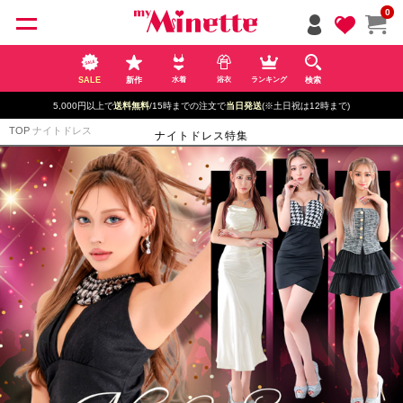
ペー
0
ジト
ップ
へ
SALE
新作
検索
水着
浴衣
ランキング
5,000円以上で
送料無料
/15時までの注文で
当日発送
(※土日祝は12時まで)
TOP
ナイトドレス
ナイトドレス特集