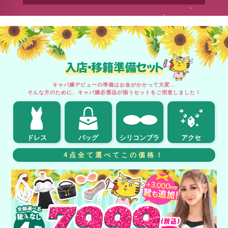
入店・移籍準備セット
キャバ嬢デビューの準備はお金がかかって大変...
そんな方のために、キャバ嬢必需品が揃うセットをご用意しました！
ドレス
バッグ
シリコンブラ
アクセ
4点全て選べてこの価格！