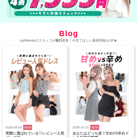
Blog
myMinetteのスタッフが
毎日
更新！今見てほしい最新情報をUP★
2026.08.04
NEW
2026.07.31
NEW
実際に選ばれている♡レビュー人気
あなたはどっち派？甘めVS辛めド