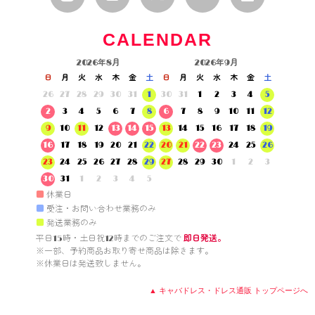
CALENDAR
2026年8月
2026年9月
日
月
火
水
木
金
土
日
月
火
水
木
金
土
26
27
28
29
30
31
1
30
31
1
2
3
4
5
2
3
4
5
6
7
8
6
7
8
9
10
11
12
9
10
11
12
13
14
15
13
14
15
16
17
18
19
16
17
18
19
20
21
22
20
21
22
23
24
25
26
23
24
25
26
27
28
29
27
28
29
30
1
2
3
30
31
1
2
3
4
5
■
休業日
■
受注・お問い合わせ業務のみ
■
発送業務のみ
平日15時・土日祝12時までのご注文で 
即日発送。
※一部、予約商品お取り寄せ商品は除きます。

※休業日は発送致しません。

▲ キャバドレス・ドレス通販 トップページへ