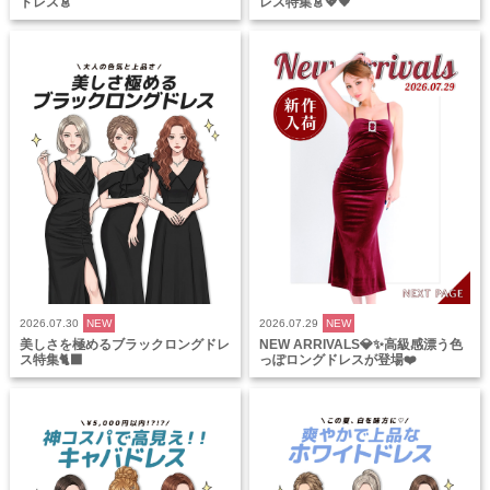
ドレス👗
レス特集👗💖🖤
2026.07.30
NEW
2026.07.29
NEW
美しさを極めるブラックロングドレ
NEW ARRIVALS💎✨高級感漂う色
ス特集🐈‍⬛
っぽロングドレスが登場❤️