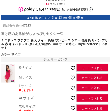
54
[
ポイント付与 ]
なら
月々1,796円
から。分割手数料無料
3
13
08
04
まとめ買い終了まで
日
時間
分
秒
商品番号
th-md7623
透け感のある袖がちょっぴりセクシー♡
ミニドレス プチプラ 新人 タイト 長袖 ワンピース シアー 低身長 リボン フリ
ル 赤 キャバドレス (れいたぴ着用/S~XXLサイズ対応) | myMinette/マイミネ
ット
カラー
サイズ
チェリーピンク
Sサイズ
カートに入れる
Mサイズ
カートに入れる
Lサイズ
カートに入れる
残りわずか！
XLサイズ
カートに入れる
XXLサイズ
カートに入れる
残りわずか！