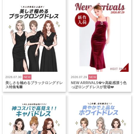
2026.07.30
NEW
2026.07.29
NEW
美しさを極めるブラックロングドレ
NEW ARRIVALS💎✨高級感漂う色
ス特集🐈‍⬛
っぽロングドレスが登場❤️