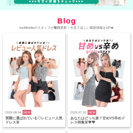
Blog
myMinetteのスタッフが
毎日
更新！今見てほしい最新情報をUP★
2026.08.04
NEW
2026.07.31
NEW
実際に選ばれている♡レビュー人気
あなたはどっち派？甘めVS辛めド
ドレス👗
レス特集👗💖🖤