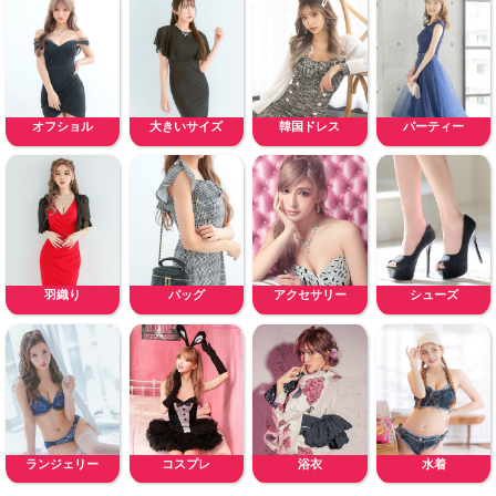
オフショル
大きいサイズ
韓国ドレス
パーティー
羽織り
バッグ
アクセサリー
シューズ
ランジェリー
コスプレ
浴衣
水着