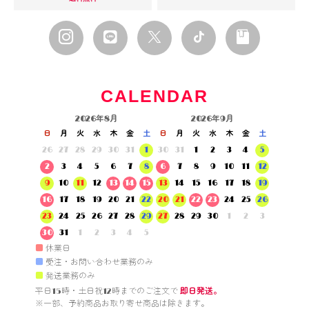
CALENDAR
2026年8月
2026年9月
日
月
火
水
木
金
土
日
月
火
水
木
金
土
26
27
28
29
30
31
1
30
31
1
2
3
4
5
2
3
4
5
6
7
8
6
7
8
9
10
11
12
9
10
11
12
13
14
15
13
14
15
16
17
18
19
16
17
18
19
20
21
22
20
21
22
23
24
25
26
23
24
25
26
27
28
29
27
28
29
30
1
2
3
30
31
1
2
3
4
5
■
休業日
■
受注・お問い合わせ業務のみ
■
発送業務のみ
平日15時・土日祝12時までのご注文で 
即日発送。
※一部、予約商品お取り寄せ商品は除きます。
