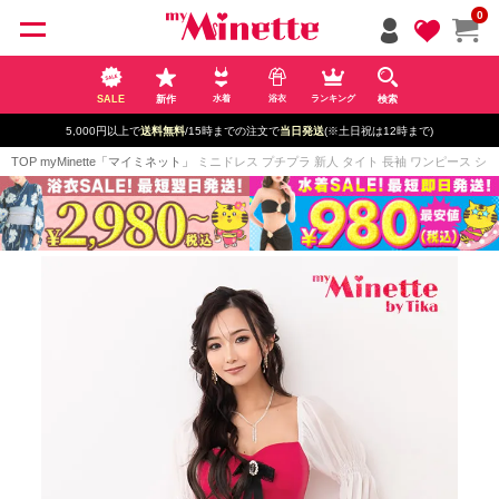
ペー
0
ジト
ップ
へ
SALE
新作
検索
水着
浴衣
ランキング
5,000円以上で
送料無料
/15時までの注文で
当日発送
(※土日祝は12時まで)
TOP
myMinette「マイミネット」
ミニドレス プチプラ 新人 タイト 長袖 ワンピース シアー 