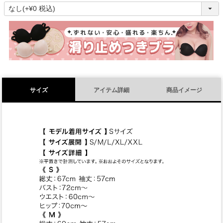
(
必
須
)
サイズ
アイテム詳細
商品イメージ