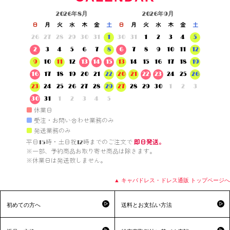
2026年8月
2026年9月
日
月
火
水
木
金
土
日
月
火
水
木
金
土
26
27
28
29
30
31
1
30
31
1
2
3
4
5
2
3
4
5
6
7
8
6
7
8
9
10
11
12
9
10
11
12
13
14
15
13
14
15
16
17
18
19
16
17
18
19
20
21
22
20
21
22
23
24
25
26
23
24
25
26
27
28
29
27
28
29
30
1
2
3
30
31
1
2
3
4
5
■
休業日
■
受注・お問い合わせ業務のみ
■
発送業務のみ
平日15時・土日祝12時までのご注文で 
即日発送。
※一部、予約商品お取り寄せ商品は除きます。

※休業日は発送致しません。

▲ キャバドレス・ドレス通販 トップページへ
初めての方へ
送料とお支払い方法