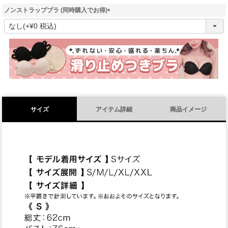
ノンストラップブラ (同時購入でお得)
(
必
須
)
サイズ
アイテム詳細
商品イメージ