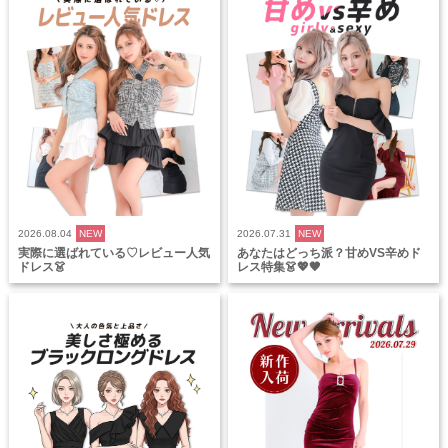
2026.08.04
NEW
2026.07.31
NEW
実際に選ばれている♡レビュー人気
あなたはどっち派？甘めVS辛めド
ドレス👗
レス特集👗💖🖤