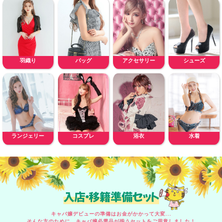
羽織り
バッグ
アクセサリー
シューズ
ランジェリー
コスプレ
浴衣
水着
入店・移籍準備セット
キャバ嬢デビューの準備はお金がかかって大変...
そんな方のために、キャバ嬢必需品が揃うセットをご用意しました！