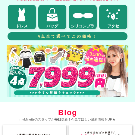
ドレス
バッグ
シリコンブラ
アクセ
4点全て選べてこの価格！
Blog
myMinetteのスタッフが
毎日
更新！今見てほしい最新情報をUP★