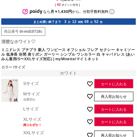
43
[
ポイント付与 ]
なら
月々1,430円
から。分割手数料無料
3
12
09
51
まとめ買い終了まで
日
時間
分
秒
商品番号
th-md10718c
清楚なホワイト♡
ミニドレス プチプラ 新人 ワンピース オフショル フレア セクシー キャミソー
ル 低身長 谷間 肩リボン ガーリー シンプル ワンカラー 白 キャバドレス (あい
みん着用/S〜XXLサイズ対応) | myMinette/マイミネット
カラー
サイズ
ホワイト
Sサイズ
カートに入れる
Mサイズ
再入荷お知らせ
在庫切れ
Lサイズ
カートに入れる
XLサイズ
カートに入れる
残りわずか！
XXLサイズ
再入荷お知らせ