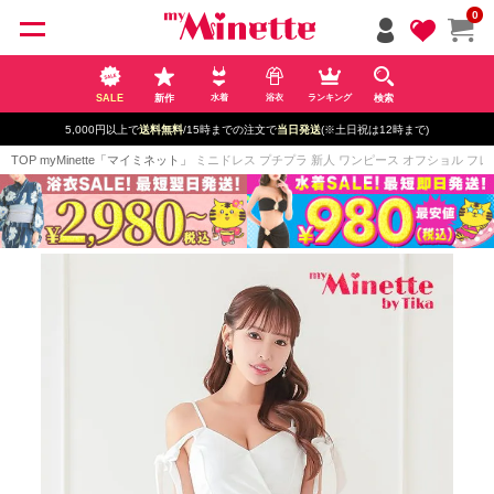
ペー
0
ジト
ップ
へ
SALE
新作
検索
水着
浴衣
ランキング
5,000円以上で
送料無料
/15時までの注文で
当日発送
(※土日祝は12時まで)
TOP
myMinette「マイミネット」
ミニドレス プチプラ 新人 ワンピース オフショル フレア セ