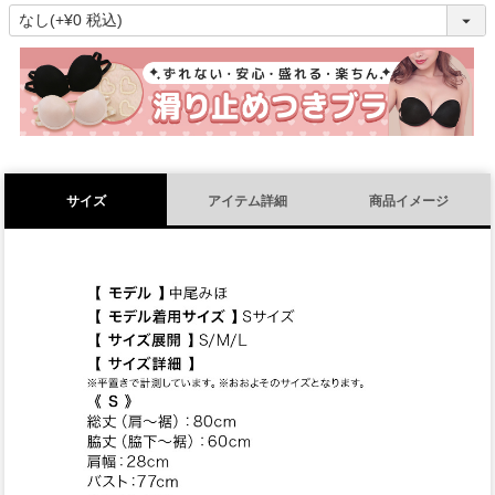
(
必
須
)
サイズ
アイテム詳細
商品イメージ