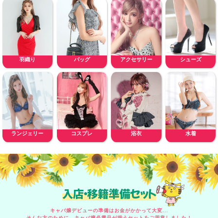
羽織り
バッグ
アクセサリー
シューズ
ランジェリー
コスプレ
浴衣
水着
入店・移籍準備セット
キャバ嬢デビューの準備はお金がかかって大変...
そんな方のために、キャバ嬢必需品が揃うセットをご用意しました！