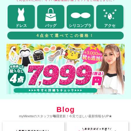
ドレス
バッグ
シリコンブラ
アクセ
4点全て選べてこの価格！
Blog
myMinetteのスタッフが
毎日
更新！今見てほしい最新情報をUP★