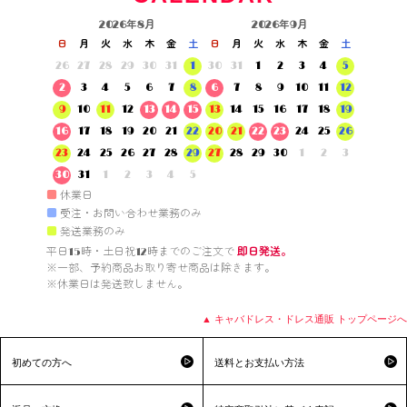
2026年8月
2026年9月
日
月
火
水
木
金
土
日
月
火
水
木
金
土
26
27
28
29
30
31
1
30
31
1
2
3
4
5
2
3
4
5
6
7
8
6
7
8
9
10
11
12
9
10
11
12
13
14
15
13
14
15
16
17
18
19
16
17
18
19
20
21
22
20
21
22
23
24
25
26
23
24
25
26
27
28
29
27
28
29
30
1
2
3
30
31
1
2
3
4
5
■
休業日
■
受注・お問い合わせ業務のみ
■
発送業務のみ
平日15時・土日祝12時までのご注文で 
即日発送。
※一部、予約商品お取り寄せ商品は除きます。

※休業日は発送致しません。

▲ キャバドレス・ドレス通販 トップページへ
初めての方へ
送料とお支払い方法