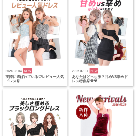
2026.08.04
NEW
2026.07.31
NEW
実際に選ばれている♡レビュー人気
あなたはどっち派？甘めVS辛めド
ドレス👗
レス特集👗💖🖤