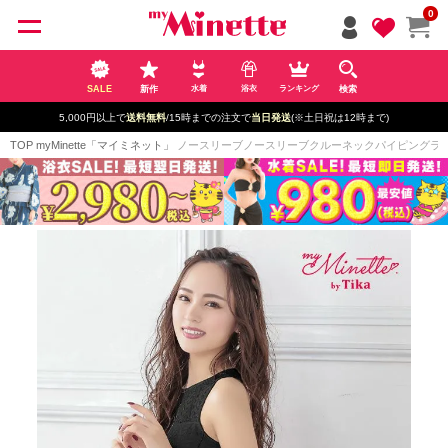
ペー
0
ジト
ップ
へ
SALE
新作
検索
水着
浴衣
ランキング
5,000円以上で
送料無料
/15時までの注文で
当日発送
(※土日祝は12時まで)
TOP
myMinette「マイミネット」
ノースリーブノースリーブクルーネックパイピングラインガー