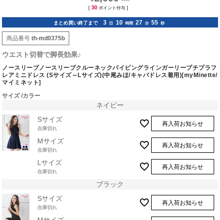
30
[
ポイント付与 ]
3
10
27
54
まとめ買い終了まで
日
時間
分
秒
商品番号
th-md0375b
ウエスト切替で脚長効果♪
ノースリーブノースリーブクルーネックパイピングラインガーリープチプラフ
レアミニドレス (Sサイズ～Lサイズ)(中尾みほ/キャバドレス着用)[myMinette/
マイミネット]
サイズ
カラー
ネイビー
Sサイズ
再入荷お知らせ
在庫切れ
Mサイズ
再入荷お知らせ
在庫切れ
Lサイズ
再入荷お知らせ
在庫切れ
ブラック
Sサイズ
再入荷お知らせ
在庫切れ