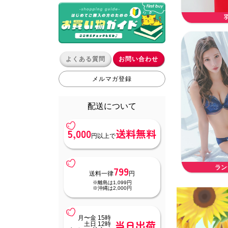
よくある質問
お問い合わせ
メルマガ登録
配送について
5,000
送料無料
円以上で
799
ラン
送料一律
円
※離島は1,099円
※沖縄は2,000円
月〜金 15時
当日出荷
土日 12時