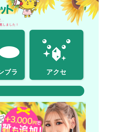
ット
..
意しました！
ンブラ
アクセ
！