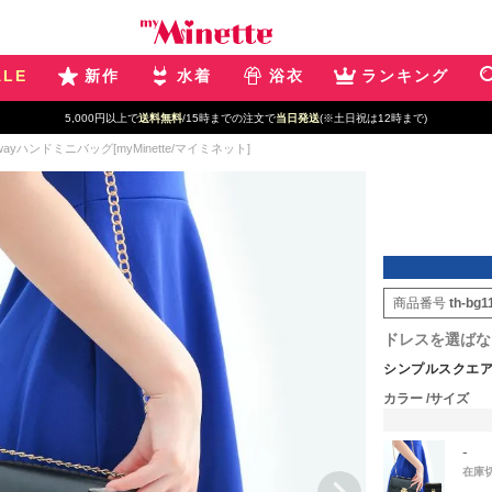
ALE
新作
水着
浴衣
ランキング
5,000円以上で
送料無料
/15時までの注文で
当日発送
(※土日祝は12時まで)
yハンドミニバッグ[myMinette/マイミネット]
商品番号
th-bg1
ドレスを選ばな
シンプルスクエア2
カラー
サイズ
-
在庫