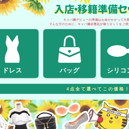
入店・移籍準備セ
キャバ嬢デビューの準備はお金がかかって大変.
そんな方のために、キャバ嬢必需品が揃うセットをご用
ドレス
バッグ
シリコ
4点全て選べてこの価格