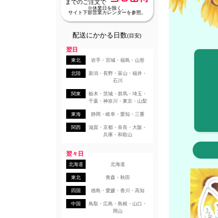
までのご注文で
※休業日を除く。
サイト下部営業カレンダーを参照。
配送にかかる日数
(目安)
翌日
東北
岩手・宮城・福島・山形
北陸
新潟・長野・富山・福井・
石川
関東
栃木・茨城・群馬・埼玉・
千葉・神奈川・東京・山梨
東海
静岡・岐阜・愛知・三重
関西
滋賀・京都・奈良・大阪・
兵庫・和歌山
翌々日
北海道
北海道
東北
青森・秋田
四国
徳島・愛媛・香川・高知
中国
鳥取・広島・島根・山口・
岡山