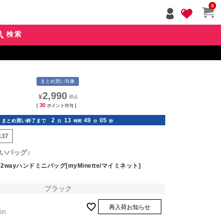
ペー
0
ジト
ップ
検索
へ
まとめ買い対象
2,990
¥
30
[
ポイント付与 ]
2
13
49
03
まとめ買い終了まで
日
時間
分
秒
137
いバッグ♪
wayハンドミニバッグ[myMinette/マイミネット]
ブラック
再入荷お知らせ
切れ