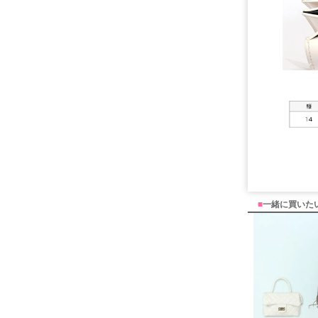
■
一緒に買いた