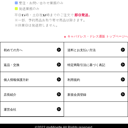
■
受注・お問い合わせ業務のみ
■
発送業務のみ
平日15時・土日祝12時までのご注文で 
即日発送。
※一部、予約商品お取り寄せ商品は除きます。

※休業日は発送致しません。

▲ キャバドレス・ドレス通販 トップページへ
初めての方へ
送料とお支払い方法
返品・交換
特定商取引法に基づく表記
個人情報保護方針
利用規約
店長紹介
新規会員登録
運営会社
©2022 myMinette All Rights reserved.