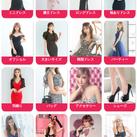
ミニドレス
膝丈ドレス
ロングドレス
袖ありドレス
オフショル
大きいサイズ
韓国ドレス
パーティー
羽織り
バッグ
アクセサリー
シューズ