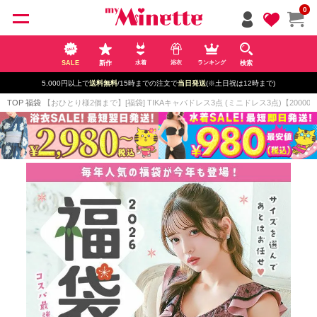
ペー
0
ジト
ップ
へ
SALE
新作
検索
水着
浴衣
ランキング
5,000円以上で
送料無料
/15時までの注文で
当日発送
(※土日祝は12時まで)
TOP
福袋
【おひとり様2個まで】[福袋] TIKAキャバドレス3点 (ミニドレス3点)【20000