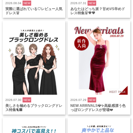
2026.08.04
NEW
2026.07.31
NEW
実際に選ばれている♡レビュー人気
あなたはどっち派？甘めVS辛めド
ドレス👗
レス特集👗💖🖤
2026.07.30
NEW
2026.07.29
NEW
美しさを極めるブラックロングドレ
NEW ARRIVALS💎✨高級感漂う色
ス特集🐈‍⬛
っぽロングドレスが登場❤️