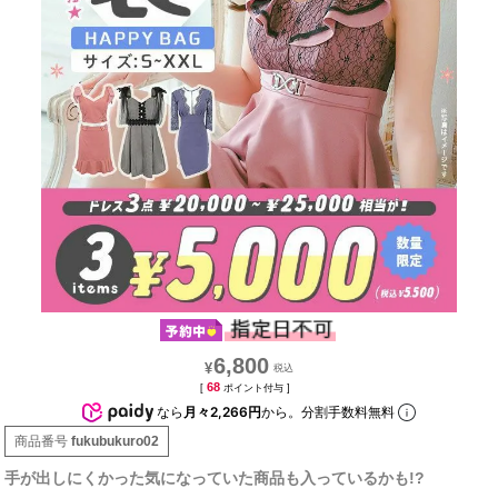
6,800
¥
68
[
ポイント付与 ]
なら
月々2,266円
から。分割手数料無料
商品番号
fukubukuro02
手が出しにくかった気になっていた商品も入っているかも!?