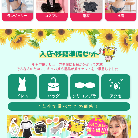
ランジェリー
コスプレ
浴衣
水着
入店・移籍準備セット
キャバ嬢デビューの準備はお金がかかって大変...
そんな方のために、キャバ嬢必需品が揃うセットをご用意しました！
ドレス
バッグ
シリコンブラ
アクセ
4点全て選べてこの価格！