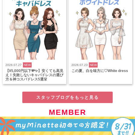
2026.07.27
NEW
2026.07.23
NEW
【¥5,000円以下💸✨】安くても高見
この夏、白を味方に♡White dress
え！失敗しないキャバドレスの選び
方＆神コスパドレス5選👗
スタッフブログをもっと見る
MEMBER